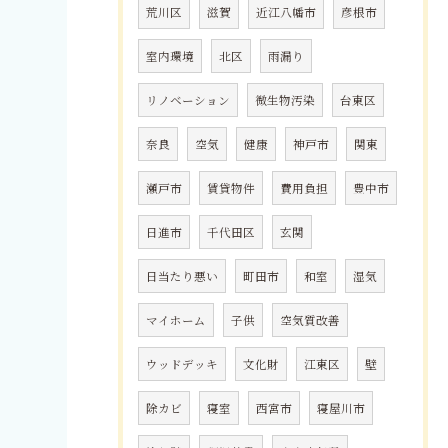
荒川区
滋賀
近江八幡市
彦根市
室内環境
北区
雨漏り
リノベーション
微生物汚染
台東区
奈良
空気
健康
神戸市
関東
瀬戸市
賃貸物件
費用負担
豊中市
日進市
千代田区
玄関
日当たり悪い
町田市
和室
湿気
マイホーム
子供
空気質改善
ウッドデッキ
文化財
江東区
壁
除カビ
寝室
西宮市
寝屋川市