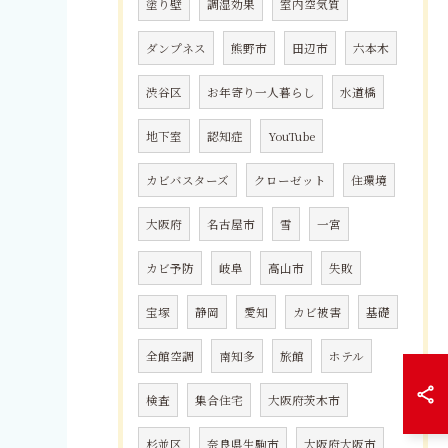
塗り壁
調湿効果
室内空気質
ダンプネス
熊野市
田辺市
六本木
渋谷区
お年寄り一人暮らし
水道橋
地下室
認知症
YouTube
カビバスターズ
クローゼット
住環境
大阪府
名古屋市
雪
一宮
カビ予防
岐阜
高山市
失敗
宝塚
静岡
愛知
カビ被害
基礎
全館空調
南知多
旅館
ホテル
検査
集合住宅
大阪府茨木市
杉並区
奈良県生駒市
大阪府大阪市