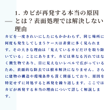
6. カビ再発を防ぐための具体的対策
1. カビが再発する本当の原因
7. リフォームが必要なケースとは？
とは？表面処理では解決しない
8. カビとリフォームを一体で行うメリット
理由
9. 業者選びで失敗しないためのポイント
カビを一度きれいにしたにもかかわらず、同じ場所に
カビ取り・カビ対策はカビバスターズ大阪／カ
何度も発生してしまうケースは非常に多く見られま
ビ取リフォーム名古屋/東京
す。その大きな理由は「見えているカビだけを取り除
いている」ことにあります。カビは単なる汚れではな
く微生物であり、目に見えないレベルで広がっている
ため、表面的な除去では根本解決になりません。さら
に建物の構造や環境条件も深く関係しており、原因を
特定せずに対処すると再発を繰り返します。ここでは
カビが再発する本当の理由について詳しく解説しま
す。