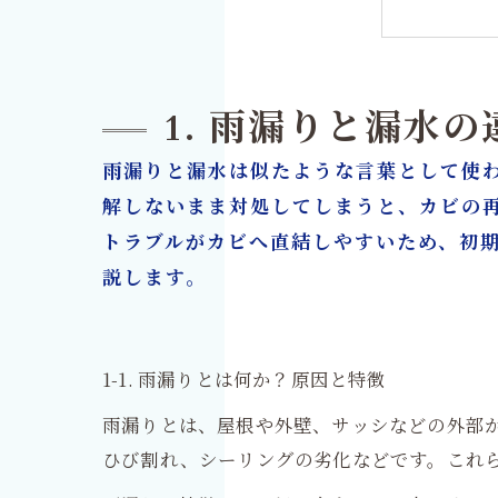
5. 
6. 
7. 
1. 雨漏りと漏水
8. 
雨漏りと漏水は似たような言葉として使
9. 
解しないまま対処してしまうと、カビの
10.
トラブルがカビへ直結しやすいため、初
カビ
説します。
1-1. 雨漏りとは何か？原因と特徴
雨漏りとは、屋根や外壁、サッシなどの外部
ひび割れ、シーリングの劣化などです。これ