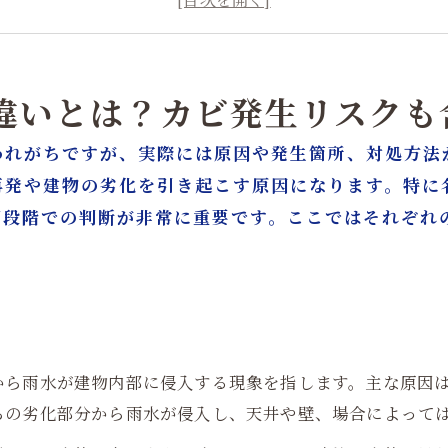
火災保険は雨漏り・漏水・カビに適用されるのか？
名古屋で増えているカビトラブルの傾向
雨漏り・漏水からのカビ被害はリフォームが必要な理由
の違いとは？カビ発生リスク
カビ除去とリフォームを分けると失敗する理由
われがちですが、実際には原因や発生箇所、対処方法
カビ問題を根本解決するための正しい対処手順
再発や建物の劣化を引き起こす原因になります。特に
 名古屋でカビ・漏水トラブルを相談するなら知っておくべき
期段階での判断が非常に重要です。ここではそれぞれ
取り・カビ対策はカビバスターズ大阪／カビ取リフォーム名
から雨水が建物内部に侵入する現象を指します。主な原因
らの劣化部分から雨水が侵入し、天井や壁、場合によって