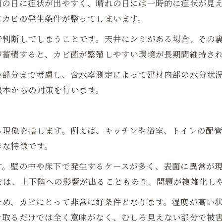
雨の日に症状が出やすく、晴れの日には一時的に症状が見
にカビの発生条件が整ってしまいます。
で判断してしまうことです。天井にシミがある場合、その
が蓄積すると、カビ菌が繁殖しやすい環境が長期間維持さ
い部分まで考慮し、含水率測定によって建材内部の水分状
根本からの対策を行います。
る現象を指します。例えば、キッチンや浴室、トイレの配
きな特徴です。
す。壁の中や床下で発生するケースが多く、表面に異常が
では、上下階への影響が出ることもあり、問題が複雑化し
ため、カビにとって非常に好条件となります。湿度が高い
き取るだけでは全く意味がなく、むしろ見えない部分で被