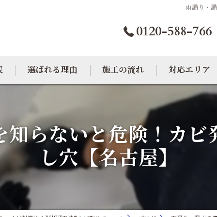
雨漏り・
0120-588-766
表
選ばれる理由
施工の流れ
対応エリア
カビトラブル相談室
大阪のカビ取り
を知らないと危険！カビ
東京のカビ取り
し穴【名古屋】
愛知のカビ取り