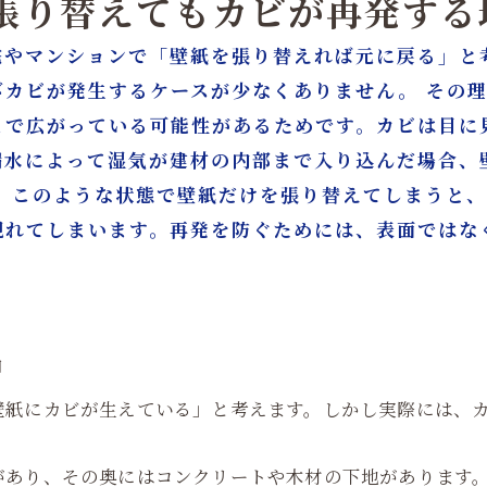
を張り替えてもカビが再発する
漏水後のリフォームで重要な原状回復と再発防止
宅やマンションで「壁紙を張り替えれば元に戻る」と
カビ除去とリフォームをワンストップで行うメリット
びカビが発生するケースが少なくありません。 その
 壁紙張り替え前に専門業者へ相談すべきケース
まで広がっている可能性があるためです。カビは目に
り・カビ対策はカビバスターズ大阪／カビ取リフォーム名
漏水によって湿気が建材の内部まで入り込んだ場合、
。 このような状態で壁紙だけを張り替えてしまうと
現れてしまいます。再発を防ぐためには、表面ではな
由
壁紙にカビが生えている」と考えます。しかし実際には、
があり、その奥にはコンクリートや木材の下地があります