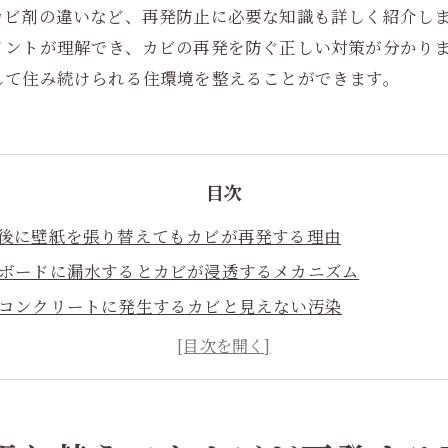
カビ剤の違いなど、再発防止に必要な知識も詳しく紹介し
イントが理解でき、カビの再発を防ぐ正しい対策が分かり
して住み続けられる住環境を整えることができます。
目次
漏水後に壁紙を張り替えてもカビが再発する理由
石膏ボードに漏水するとカビが浸透するメカニズム
壁裏コンクリートに発生するカビと見えない汚染
漏水後の乾燥時間はどれくらい必要なのか
壁紙張り替え前に必要な正しいカビ対策
除カビ剤と防カビ剤の違いを正しく理解する
カビ再発を防ぐための壁内部の処理方法