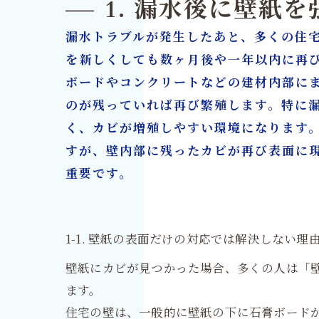
1. 漏水後に壁紙
8. 
漏水トラブルが発生したあと、多くの住
9. 
を新しくしても数ヶ月後や一年以内に再
10.
ボードやコンクリートなどの建材内部に
カビ取
のが残っていれば再び繁殖します。特に
く、カビが増殖しやすい環境になります
すが、壁内部に残ったカビが再び表面に
重要です。
1-1. 壁紙の表面だけの対応では解決しない理
壁紙にカビが見つかった場合、多くの人は「
ます。
住宅の壁は、一般的に壁紙の下に石膏ボード