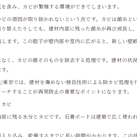
気を含み、カビが繁殖する環境ができてしまいます。
カビの原因が取り除かれないという点です。カビは菌糸と
張り替えたりしても、建材内部に残った菌糸が再び成長し
出します。この胞子が壁内部や室内に広がると、新しい壁
はなく、カビの菌そのものを除去する処理です。建材の状
ます。
屋/東京では、建材を傷めない独自技術による除カビ処理を
ローチすることが再発防止の重要なポイントになります。
るカビ
内部に残る水分とカビです。石膏ボードは建築で広く使わ
が入り込み、乾燥するまでに長い時間がかかります。この