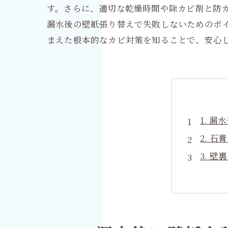
す。さらに、適切な乾燥時間や除カビ剤と防
漏水後の壁紙張り替えで失敗しないためのポ
まえた根本的なカビ対策を知ることで、安心
1. 
2. 
3. 
4. 
5. 
6. 
7. 