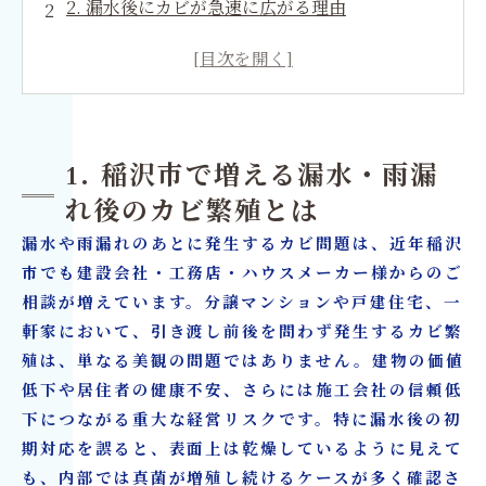
2. 漏水後にカビが急速に広がる理由
3. カビ臭が取れない本当の原因
4. エビデンスに基づくカビ調査の重要性
5. 表面処理では再発する理由
6. MIST工法®による根本的なカビ除去
1. 稲沢市で増える漏水・雨漏
7. 漏水後の内装復旧とリフォームを一括対応す
れ後のカビ繁殖とは
る強み
漏水や雨漏れのあとに発生するカビ問題は、近年稲沢
8. 保険対応とエビデンス資料の提出サポート
市でも建設会社・工務店・ハウスメーカー様からのご
9. 稲沢市の建設会社・ハウスメーカーが今取る
相談が増えています。分譲マンションや戸建住宅、一
べき対策
軒家において、引き渡し前後を問わず発生するカビ繁
殖は、単なる美観の問題ではありません。建物の価値
10. カビ問題を未然に防ぐための施工フロー改善
低下や居住者の健康不安、さらには施工会社の信頼低
カビ取り・カビ対策はカビバスターズ大阪／カ
下につながる重大な経営リスクです。特に漏水後の初
ビ取リフォーム名古屋/東京
期対応を誤ると、表面上は乾燥しているように見えて
も、内部では真菌が増殖し続けるケースが多く確認さ