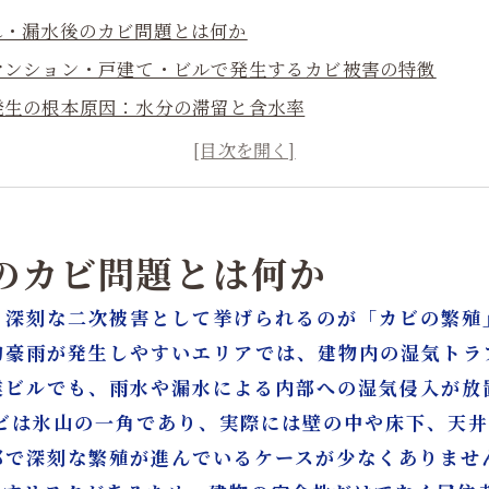
漏れ・漏水後のカビ問題とは何か
譲マンション・戸建て・ビルで発生するカビ被害の特徴
ビ発生の根本原因：水分の滞留と含水率
災保険で対応できる雨漏れ・カビ被害の補償範囲
IST工法®による根拠に基づいたカビ除去とは
発防止と改善策：防カビ対策のポイント
装復旧・漏水修繕とリフォームのポイント
後のカビ問題とは何か
設会社・工務店向け：カビ対策提案の強化法
も深刻な二次被害として挙げられるのが「カビの繁殖
ビデンス資料を活用した信頼構築と提案事例
的豪雨が発生しやすいエリアでは、建物内の湿気トラ
まとめ：漏水後のカビ問題を一括解決する最適な戦略
業ビルでも、雨水や漏水による内部への湿気侵入が放
り・リフォームはカビバスターズ大阪・カビ取リフォーム名
カビは氷山の一角であり、実際には壁の中や床下、天
部で深刻な繁殖が進んでいるケースが少なくありませ