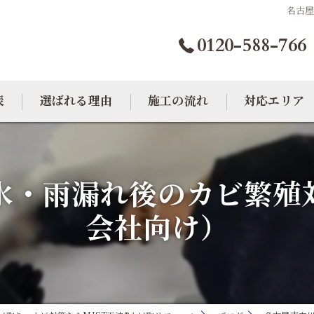
名古
0120-588-766
表
選ばれる理由
施工の流れ
対応エリア
カビトラブル相談室
大阪のカビ取り
水・雨漏れ後のカビ繁殖
東京のカビ取り
会社向け）
愛知のカビ取り