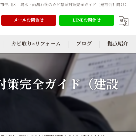
屋市中川区｜漏水・雨漏れ後のカビ繁殖対策完全ガイド（建設会社向け）
メールお問合せ
LINEお問合せ
カビ取り×リフォーム
ブログ
拠点紹介
対策完全ガイド（建設