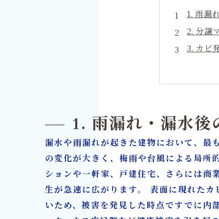
1. 雨
2. 分
3. カ
4. 火
5. M
6. 再
7. 内
1. 雨漏れ・漏水
8. 建
漏水や雨漏れが起きた建物において、最
9. エ
の変化が大きく、梅雨や台風による局所
10. 
ションや一軒家、戸建住宅、さらには商
カビ取
生が急速に広がります。 表面に現れた
いため、被害を発見した時点ですでに内