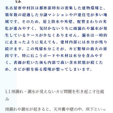
は
6. 漏水後の対応で重要な保険とエビデンス資料
名古屋市中村区は都市部特有の密集した建物環境と、
7. よくある悩みとカビ問題への考え方
築年数の経過した分譲マンションや戸建住宅が多い地
8. カビ再発を防ぐための日常的なポイント
域です。そのため、屋上防水や外壁、配管まわりの劣
9. 名古屋市中村区での改善事例から学ぶポイン
化が進みやすく、気付かないうちに雨漏れや漏水が発
ト
生しているケースが少なくありません。漏水は一時的
に止まったように見えても、建材内部には水分が残り
10. 名古屋市中村区でカビ問題を根本から解決す
続けます。この残留水分こそが、カビ繁殖の最大の原
るために
因です。特に石こうボードや木材は水分を含みやす
カビ除去とリフォームを一括対応｜カビバスタ
く、表面が乾いた後も内部で高い含水状態が続くた
ーズ大阪・カビ取リフォーム名古屋/東京【株式
め、カビが根を張る環境が整ってしまいます。
会社タイコウ建装】
1.1 雨漏れ・漏水が見えないカビ問題を引き起こす仕組
み
雨漏れや漏水が起きると、天井裏や壁の中、床下といっ