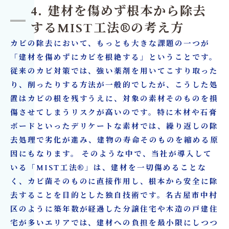
4. 建材を傷めず根本から除去
するMIST工法®の考え方
カビの除去において、もっとも大きな課題の一つが
「建材を傷めずにカビを根絶する」ということです。
従来のカビ対策では、強い薬剤を用いてこすり取った
り、削ったりする方法が一般的でしたが、こうした処
置はカビの根を残すうえに、対象の素材そのものを損
傷させてしまうリスクが高いのです。特に木材や石膏
ボードといったデリケートな素材では、繰り返しの除
去処理で劣化が進み、建物の寿命そのものを縮める原
因にもなります。 そのような中で、当社が導入して
いる「MIST工法®」は、建材を一切傷めることな
く、カビ菌そのものに直接作用し、根本から安全に除
去することを目的とした独自技術です。名古屋市中村
区のように築年数が経過した分譲住宅や木造の戸建住
宅が多いエリアでは、建材への負担を最小限にしつつ