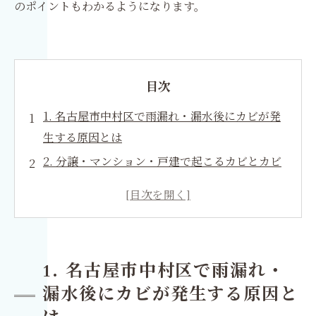
のポイントもわかるようになります。
目次
1. 名古屋市中村区で雨漏れ・漏水後にカビが発
生する原因とは
2. 分譲・マンション・戸建で起こるカビとカビ
臭の悩み
3. 根拠あるカビ対策に欠かせない水分値測定と
真菌検査
4. 建材を傷めず根本から除去するMIST工法®の
1. 名古屋市中村区で雨漏れ・
考え方
漏水後にカビが発生する原因と
5. カビ除去と内装復旧を一括で行うメリット