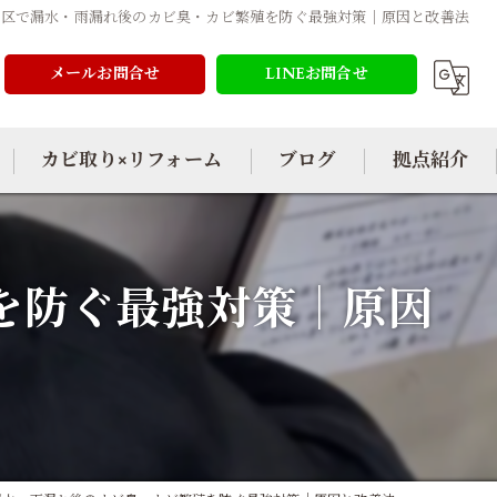
東区で漏水・雨漏れ後のカビ臭・カビ繁殖を防ぐ最強対策｜原因と改善法
メールお問合せ
LINEお問合せ
カビ取り×リフォーム
ブログ
拠点紹介
を防ぐ最強対策｜原因