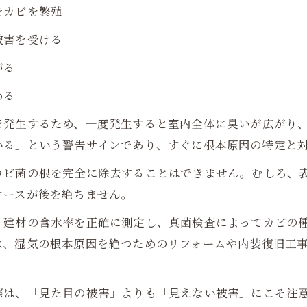
でカビを繁殖
被害を受ける
がる
める
で発生するため、一度発生すると室内全体に臭いが広がり
いる」という警告サインであり、すぐに根本原因の特定と
カビ菌の根を完全に除去することはできません。むしろ、
ケースが後を絶ちません。
、建材の含水率を正確に測定し、真菌検査によってカビの
は、湿気の根本原因を絶つためのリフォームや内装復旧工
際は、「見た目の被害」よりも「見えない被害」にこそ注