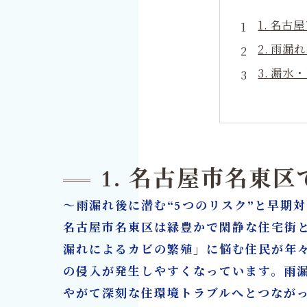
1. 名
2. 雨
3. 漏
4. 根
5. 名古
6. 漏
7. 保
1. 名古屋市名東
8. カ
～雨漏れ後に潜む“5つのリスク”と早期
9. よく
名古屋市名東区は緑豊かで閑静な住宅街
10. 
漏れによるカビの繁殖」に悩む住民が年
カビ取り
の侵入が発生しやすくなっています。雨
やがて深刻な住環境トラブルへとつなが