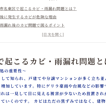
古屋市名東区で起こるカビ・雨漏れ問題とは？
漏れ後に発生するカビが危険な理由
水・雨漏れ後のカビ問題で困るポイント
拠に基づくカビ除去の必要性
屋で選ばれるMIST工法®の強み
水修理・内装復旧・リフォームを同時にできる理由
険対応・証拠資料作成の重要性
区で起こるカビ・雨漏れ問題と
ビを防ぐための日常メンテナンス対策
対処の重要性～
ある質問（FAQ）
として知られ、戸建てや分譲マンションが多く立ち並
カビ問題を根本から解決するには
々増加しています。特にゲリラ豪雨や台風などの影響
・リフォームはカビバスターズ大阪／カビ取リフォーム名
漏れは一見して目に見える被害が少ないため放置され
っていくのです。 カビはただの黒ずみではなく、建