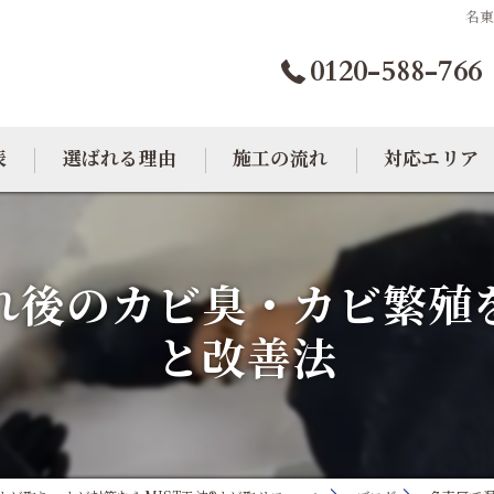
名
0120-588-766
表
選ばれる理由
施工の流れ
対応エリア
カビトラブル相談室
大阪のカビ取り
れ後のカビ臭・カビ繁殖
東京のカビ取り
と改善法
愛知のカビ取り