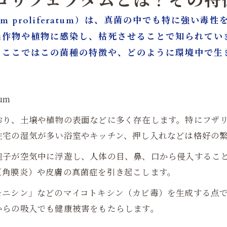
プロリフェラタムとは？その特
um proliferatum）は、真菌の中でも特に強
農作物や植物に感染し、枯死させることで知られてい
。ここではこの菌種の特徴や、どのように環境中で生
um
おり、土壌や植物の表面などに多く存在します。特にフザ
住宅の湿気が多い浴室やキッチン、押し入れなどは格好の
胞子が空気中に浮遊し、人体の目、鼻、口から侵入するこ
（角膜炎）や皮膚の真菌症を引き起こします。
モニシン」などのマイコトキシン（カビ毒）を生成する点
からの吸入でも健康被害をもたらします。