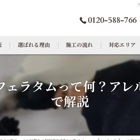
0120-588-766
表
選ばれる理由
施工の流れ
対応エリア
カビトラブル相談室
大阪のカビ取り
フェラタムって何？アレ
東京のカビ取り
で解説
愛知のカビ取り