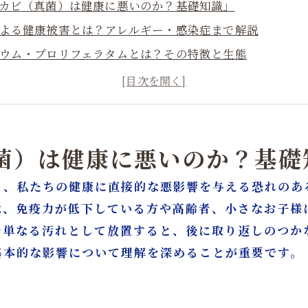
ぜ「カビ（真菌）は健康に悪いのか？基礎知識」
ビによる健康被害とは？アレルギー・感染症まで解説
ザリウム・プロリフェラタムとは？その特徴と生態
康被害事例：フザリウムが引き起こす症状とリスク
ビ（真菌）が生体にもたらす「毒性物質（マイコトキシン）」
庭・建物でフザリウムが発生する原因と放置リスク
ビ問題を根本から解消するには？「根拠に基づく対策」
真菌）は健康に悪いのか？基礎
フォームとカビ対策のワンストップがなぜ重要なのか
く、私たちの健康に直接的な悪影響を与える恐れのあ
 表面処理ではなく「菌そのもの」へアプローチ
は、免疫力が低下している方や高齢者、小さなお子様
まとめ：健康被害を防ぐために必要な知識と行動
を単なる汚れとして放置すると、後に取り返しのつか
・リフォームはカビバスターズ大阪／カビ取リフォーム名
基本的な影響について理解を深めることが重要です。