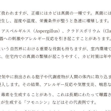
て扱われますが、正確にはカビは真菌の一種です。真菌に
発生し、湿度や温度、栄養条件が整うと急速に増殖します
ルギルス（Aspergillus）、クラドスポリウム（Cla
呼吸器への刺激やアレルギー反応を引き起こすことがあります
という自然界における重要な役割も持ちますが、室内環境
は、住宅内での真菌の繁殖が起こりやすく、カビ対策は年
空気中に放出される胞子や代謝産物が人間の体内に取り込
侵入します。その結果、アレルギー反応や気管支炎、喘息
る毒素を生成することがあり、これは長期にわたって曝露
ムが生成する「フモニシン」などはその代表例です。