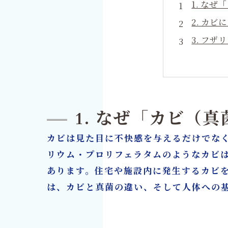
1. な
2. カ
3. フ
4. 健
5. カ
6. 家
7. カ
1. なぜ「カビ（
8. リ
カビは見た目に不快感を与えるだけでな
9-1.
リウム・プロリフェラタムのようなカビ
10. 
あります。住宅や施設内に発生するカビ
カビ取り
は、カビと真菌の違い、そして人体への