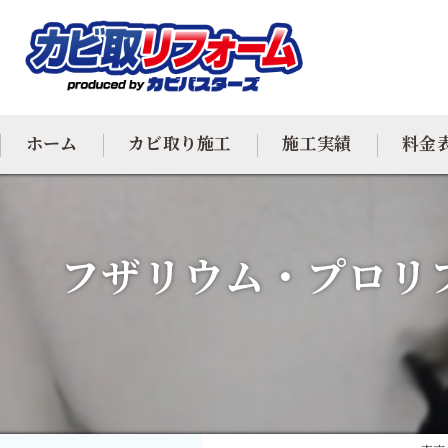
ホーム
カビ取り施工
施工実績
料金
カビ専門
フザリウム・プロリ
カビ除去
防カビ