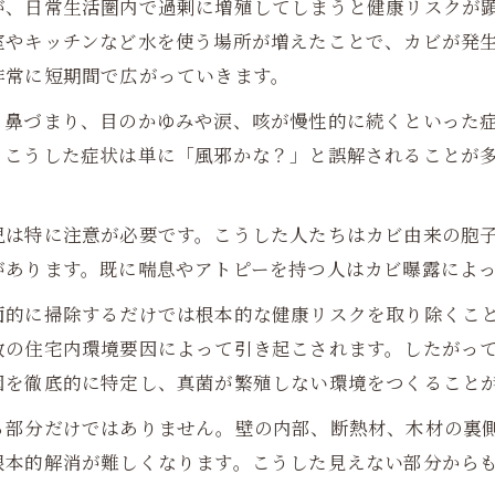
が、日常生活圏内で過剰に増殖してしまうと健康リスクが
室やキッチンなど水を使う場所が増えたことで、カビが発
非常に短期間で広がっていきます。
、鼻づまり、目のかゆみや涙、咳が慢性的に続くといった
。こうした症状は単に「風邪かな？」と誤解されることが
児は特に注意が必要です。こうした人たちはカビ由来の胞
があります。既に喘息やアトピーを持つ人はカビ曝露によ
面的に掃除するだけでは根本的な健康リスクを取り除くこ
数の住宅内環境要因によって引き起こされます。したがっ
因を徹底的に特定し、真菌が繁殖しない環境をつくること
る部分だけではありません。壁の内部、断熱材、木材の裏
根本的解消が難しくなります。こうした見えない部分から