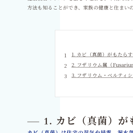
方法も知ることができ、家族の健康と住まい
1. カビ（真菌）がもたら
2. フザリウム属（Fusar
3. フザリウム・ベルティ
4. フザリウムが引き起こ
5. カビ放置が身体に与え
6. カビ（真菌）による空
7. カビ対策の基本：原因
1. カビ（真菌）
8. MIST工法®によるカ
カビ（真菌）は住宅の湿気や結露、漏水