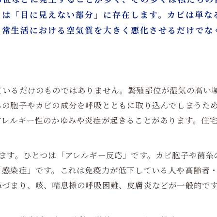
ーム対策
クは「目に見えない部分」に存在します。カビは単な
ムで健康的な住環境へ
日常生活における空気質を大きく悪化させるだけでな
括対応 ― カビバスターズ大阪・カビ取リフォーム名古屋
ているだけのものではありません。繁殖部位が湿気の高い
らの胞子やカビの成分を呼吸とともに取り込んでしまうた
アレルギー性のかゆみや炎症が起きることがあります。住
ります。ひとつは「アレルギー反応」です。カビ胞子や菌糸
「感染症」です。これは免疫力が低下している人や高齢者
鼻づまり、咳、喘息様の呼吸困難、皮膚炎などが一般的で