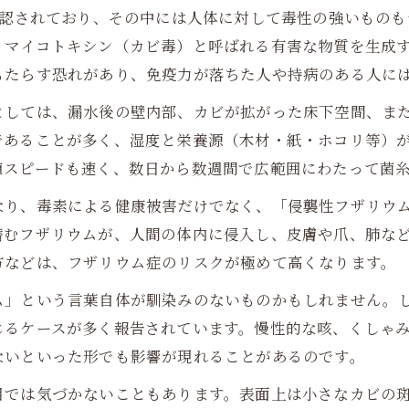
確認されており、その中には人体に対して毒性の強いもの
、マイコトキシン（カビ毒）と呼ばれる有害な物質を生成
もたらす恐れがあり、免疫力が落ちた人や持病のある人に
としては、漏水後の壁内部、カビが拡がった床下空間、ま
であることが多く、湿度と栄養源（木材・紙・ホコリ等）
殖スピードも速く、数日から数週間で広範囲にわたって菌
なり、毒素による健康被害だけでなく、「侵襲性フザリウ
潜むフザリウムが、人間の体内に侵入し、皮膚や爪、肺な
方などは、フザリウム症のリスクが極めて高くなります。
ム」という言葉自体が馴染みのないものかもしれません。
じるケースが多く報告されています。慢性的な咳、くしゃ
ないといった形でも影響が現れることがあるのです。
目では気づかないこともあります。表面上は小さなカビの