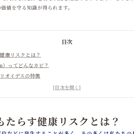
の価値を守る知識が得られます。
目次
す健康リスクとは？
ium）ってどんなカビ？
シリオイデスの特徴
す健康被害
る長期影響
気質の悪化と生活への影響
を根本から断つには
がもたらす健康リスクとは？
ビ除去とは？
部位などに発生することが多く、その多くは私たちの