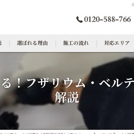
0120-588-766
表
選ばれる理由
施工の流れ
対応エリア
カビトラブル相談室
大阪のカビ取り
る！フザリウム・ベル
東京のカビ取り
解説
愛知のカビ取り