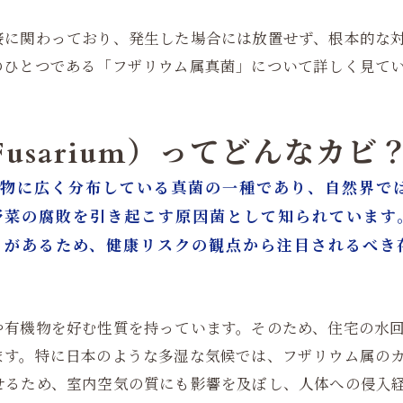
接に関わっており、発生した場合には放置せず、根本的な
のひとつである「フザリウム属真菌」について詳しく見て
Fusarium）ってどんなカビ
壌や植物に広く分布している真菌の一種であり、自然界
野菜の腐敗を引き起こす原因菌として知られています
とがあるため、健康リスクの観点から注目されるべき
や有機物を好む性質を持っています。そのため、住宅の水
ます。特に日本のような多湿な気候では、フザリウム属の
せるため、室内空気の質にも影響を及ぼし、人体への侵入