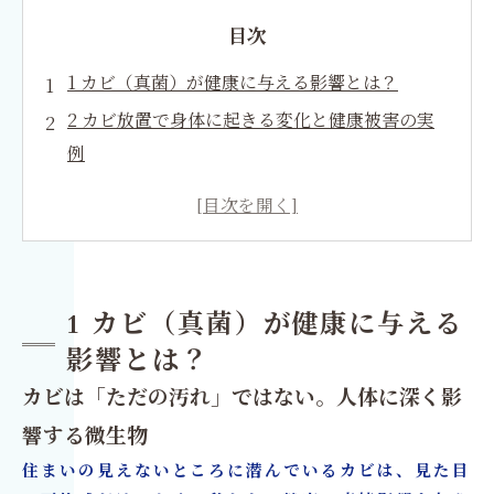
目次
1 カビ（真菌）が健康に与える影響とは？
2 カビ放置で身体に起きる変化と健康被害の実
例
3 カンジダ・トロピカリスとは？真菌の特徴を
詳しく解説
4 カンジダ・トロピカリスがもたらす被害の現
状
1 カビ（真菌）が健康に与える
5 一般住宅・マンション・ビルに潜むカビリス
影響とは？
クとは？
カビは「ただの汚れ」ではない。人体に深く影
6 カビによる健康被害を未然に防ぐ方法
響する微生物
7 科学的エビデンスに基づくカビ対策の重要性
住まいの見えないところに潜んでいるカビは、見た目
8 MIST工法®とは？建材を傷めないカビ除去の