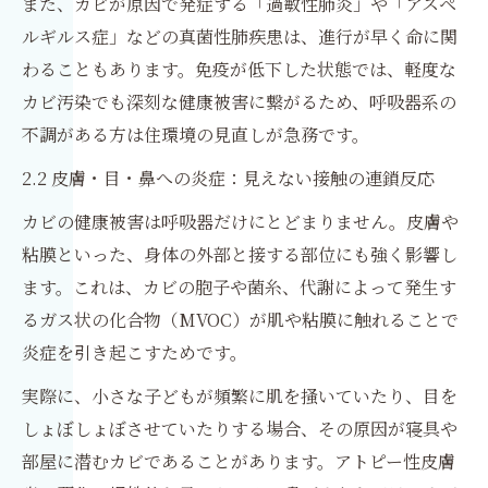
また、カビが原因で発症する「過敏性肺炎」や「アスペ
ルギルス症」などの真菌性肺疾患は、進行が早く命に関
わることもあります。免疫が低下した状態では、軽度な
カビ汚染でも深刻な健康被害に繋がるため、呼吸器系の
不調がある方は住環境の見直しが急務です。
2.2 皮膚・目・鼻への炎症：見えない接触の連鎖反応
カビの健康被害は呼吸器だけにとどまりません。皮膚や
粘膜といった、身体の外部と接する部位にも強く影響し
ます。これは、カビの胞子や菌糸、代謝によって発生す
るガス状の化合物（MVOC）が肌や粘膜に触れることで
炎症を引き起こすためです。
実際に、小さな子どもが頻繁に肌を掻いていたり、目を
しょぼしょぼさせていたりする場合、その原因が寝具や
部屋に潜むカビであることがあります。アトピー性皮膚