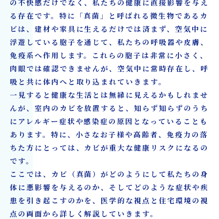
の不快感だけでなく、私たちの健康に直接影響を与え
秘密
る存在です。特に「真菌」と呼ばれる微生物であるカ
9 カビ取り＋リフォームのワンストップ対応が
ビは、建材や家具に生えるだけでは済まず、空気中に
最強である理由
浮遊している
胞子
を通じて、私たちの呼吸器や皮膚、
10 カビ問題の実例紹介とお客様の声
免疫系へ作用します。これらの胞子は非常に小さく、
肉眼では確認できませんが、空気中に常時存在し、呼
カビ取り・カビ対策・住宅リフォームならカビ
吸と共に体内へと取り込まれていきます。
バスターズ大阪／カビ取リフォーム名古屋・東
一見すると健康な生活とは無縁に見えるかもしれませ
京へ
んが、室内のカビを放置すると、知らず知らずのうち
にアレルギー症状や感染症の原因となっていることも
あります。特に、小さなお子様や高齢者、免疫力の落
ちた方にとっては、カビが重大な健康リスクになるの
です。
ここでは、カビ（真菌）がどのようにして私たちの身
体に悪影響を与えるのか、そしてどのような症状や疾
患を引き起こすのかを、医学的な視点と住宅環境の視
点の両面から詳しく解説していきます。