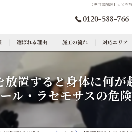
【専門家解説】カビを
0120-588-766
表
選ばれる理由
施工の流れ
対応エリア
カビトラブル相談室
大阪のカビ取り
を放置すると身体に何が
東京のカビ取り
ール・ラセモサスの危
愛知のカビ取り