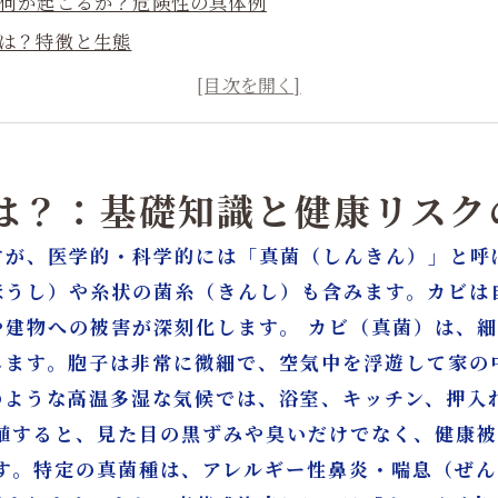
に何が起こるか？危険性の具体例
とは？特徴と生態
が引き起こす健康被害とは
け方と放置した際の身体の変化
害と環境への影響
？ 市販除去との違い
とは？：基礎知識と健康リス
策の重要性：含水率測定・真菌検査とは
すが、医学的・科学的には「真菌（しんきん）」と呼
材を傷めないカビ除去の技術
ほうし）や糸状の菌糸（きんし）も含みます。カビは
ムのワンストップ対応が重要な理由
や建物への被害が深刻化します。 カビ（真菌）は、
括対応｜カビバスターズ大阪・カビ取リフォーム名古屋／
します。胞子は非常に微細で、空気中を浮遊して家の
のような高温多湿な気候では、浴室、キッチン、押入
殖すると、見た目の黒ずみや臭いだけでなく、健康被
ます。特定の真菌種は、アレルギー性鼻炎・喘息（ぜ