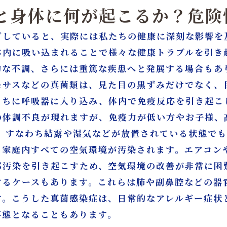
ると身体に何が起こるか？危
ごしていると、実際には私たちの健康に深刻な影響を
体内に吸い込まれることで様々な健康トラブルを引き
的な不調、さらには重篤な疾患へと発展する場合もあ
モサスなどの真菌類は、見た目の黒ずみだけでなく、
うちに呼吸器に入り込み、体内で免疫反応を引き起こ
の体調不良が現れますが、免疫力が低い方やお子様、
は、すなわち結露や湿気などが放置されている状態で
、家庭内すべての空気環境が汚染されます。エアコン
部汚染を引き起こすため、空気環境の改善が非常に困
するケースもあります。これらは肺や副鼻腔などの器
す。こうした真菌感染症は、日常的なアレルギー症状
事態となることもあります。