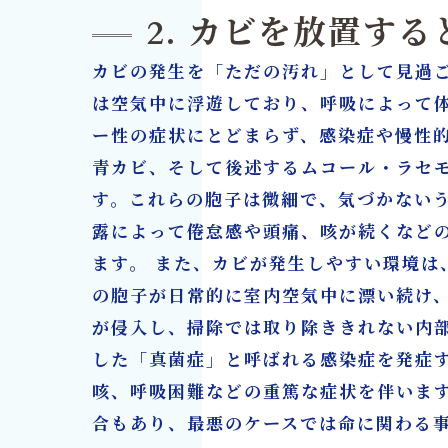
2. カビを放置す
カビの発生を「ただの汚れ」として見過
は空気中に浮遊しており、呼吸によって
ー性の症状にとどまらず、感染症や慢性
青カビ、そして後述するムコール・ラセ
す。これらの胞子は微細で、気づかない
露によって倦怠感や頭痛、咳が続くなど
ます。 また、カビが発生しやすい環境
の胞子が日常的に室内空気中に漂い続け
が侵入し、掃除では取り除ききれない内
した「真菌症」と呼ばれる感染症を発症
咳、呼吸困難などの重篤な症状を伴いま
合もあり、最悪のケースでは命に関わる