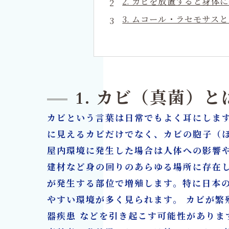
2. カビを放置すると身体
3. ムコール・ラセモサス
4. ムコール・ラセモサス
5. カビによる症状の見分
6. 住宅・建物へのカビ被
7. 自己対策はなぜ不十分
1. カビ（真菌）
8. プロによる検査と対
カビという言葉は日常でもよく耳にしま
9. MIST工法®とは？素
に見えるカビだけでなく、カビの胞子（
10. カビ除去とリフォー
屋内環境に発生した場合は人体への影響
カビ除去とリフォームを一
建材など身の回りのあらゆる場所に存在
が発生する部位で増殖します。特に日本
やすい環境が多く見られます。 カビが繁
器疾患 などを引き起こす可能性があり