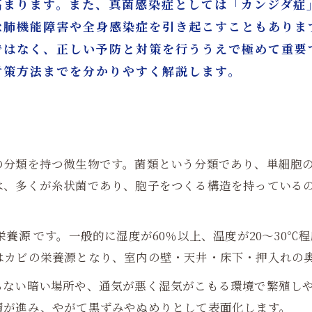
高まります。また、真菌感染症としては「カンジダ症
な肺機能障害や全身感染症を引き起こすこともありま
ではなく、正しい予防と対策を行ううえで極めて重要
対策方法までを分かりやすく解説します。
の分類を持つ微生物です。菌類という分類であり、単細胞
は、多くが糸状菌であり、胞子をつくる構造を持っている
養源 です。一般的に湿度が60％以上、温度が20〜30
はカビの栄養源となり、室内の壁・天井・床下・押入れの
らない暗い場所や、通気が悪く湿気がこもる環境で繁殖し
積が進み、やがて黒ずみやぬめりとして表面化します。