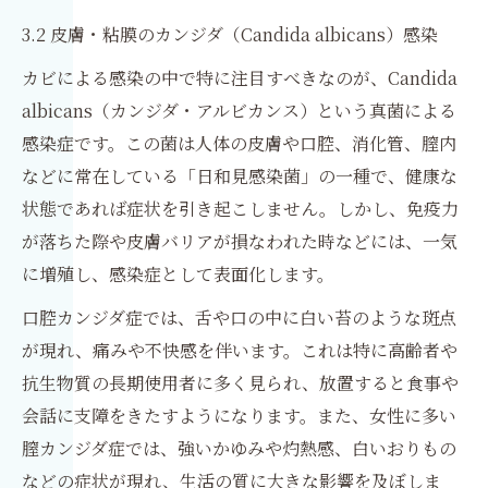
3.2 皮膚・粘膜のカンジダ（Candida albicans）感染
カビによる感染の中で特に注目すべきなのが、Candida
albicans（カンジダ・アルビカンス）という真菌による
感染症です。この菌は人体の皮膚や口腔、消化管、膣内
などに常在している「日和見感染菌」の一種で、健康な
状態であれば症状を引き起こしません。しかし、免疫力
が落ちた際や皮膚バリアが損なわれた時などには、一気
に増殖し、感染症として表面化します。
口腔カンジダ症では、舌や口の中に白い苔のような斑点
が現れ、痛みや不快感を伴います。これは特に高齢者や
抗生物質の長期使用者に多く見られ、放置すると食事や
会話に支障をきたすようになります。また、女性に多い
膣カンジダ症では、強いかゆみや灼熱感、白いおりもの
などの症状が現れ、生活の質に大きな影響を及ぼしま