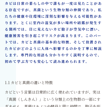
9 リフォームが必要になるケースと対応例
カビは日常の暮らしの中で誰もが一度は見たことがあ
10 戸建・マンション・ビルすべてに対応可能な
る存在ですが、真菌という生物分類の仲間であり、私
理由
たちの健康や住環境に深刻な影響を与える可能性があ
ります。とくに室内の湿気が多い場所や結露が発生す
カビ取り・カビ対策・リフォームなら「カビバ
る箇所では、目に見えないカビ胞子が空気中に漂い、
スターズ大阪」「カビ取リフォーム名古屋/東
健康被害を引き起こすリスクが高まります。このパー
京」へ
トでは、カビと真菌の基本的な特徴、そして放置され
たカビがどのように人体へ影響するのかを丁寧に解説
します。専門的な用語も分かりやすく説明するので、
初めて学ぶ方でも安心して読み進められます。
1.1 カビと真菌の違いと特徴
カビという言葉は日常的に広く使われていますが、実は
「真菌（しんきん）」という分類上の生物群の一部にす
ぎません。真菌はキノコや酵母と同じ仲間で、胞子を形