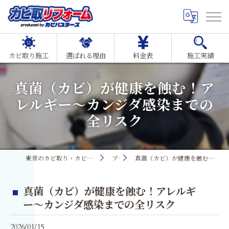
カビ取り施工
選ばれる理由
料金表
施工実績
真菌（カビ）が健康を蝕む！ア
レルギー〜カンジダ感染までの
全リスク
東京のカビ取り・カビ対策ならMIST工法®カビ取リフォーム
ブログ
真菌（カビ）が健康を蝕む！アレルギー〜カンジダ感染までの全リスク
真菌（カビ）が健康を蝕む！アレルギ
ー〜カンジダ感染までの全リスク
2026/01/15