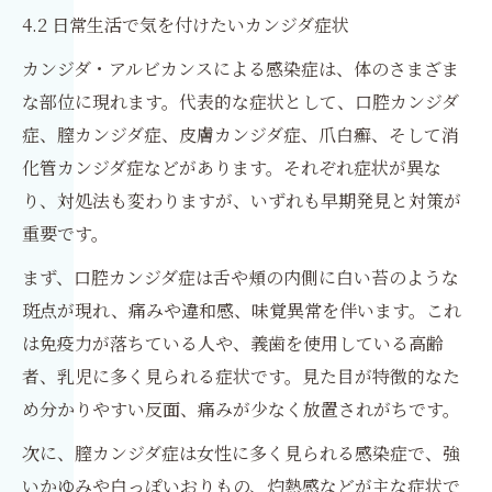
4.2 日常生活で気を付けたいカンジダ症状
カンジダ・アルビカンスによる感染症は、体のさまざま
な部位に現れます。代表的な症状として、口腔カンジダ
症、膣カンジダ症、皮膚カンジダ症、爪白癬、そして消
化管カンジダ症などがあります。それぞれ症状が異な
り、対処法も変わりますが、いずれも早期発見と対策が
重要です。
まず、口腔カンジダ症は舌や頬の内側に白い苔のような
斑点が現れ、痛みや違和感、味覚異常を伴います。これ
は免疫力が落ちている人や、義歯を使用している高齢
者、乳児に多く見られる症状です。見た目が特徴的なた
め分かりやすい反面、痛みが少なく放置されがちです。
次に、膣カンジダ症は女性に多く見られる感染症で、強
いかゆみや白っぽいおりもの、灼熱感などが主な症状で