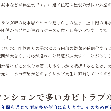
る漏水などが典型例です。戸建て住宅は屋根の形状や外壁
ベランダ床の防水層やサッシ廻りからの浸水、上下階の排
の関係から発見が遅れるケースが意外と多いのです。また
ります。
らの浸水、配管周りの漏水による内部の湿気が長期化する
範囲が大きく、対応が遅れると問題が拡大することがあり
漏水後にどこに水分が溜まりやすいかを把握することは、
を元に、水分滞留がどのようにカビ発生に直結していくの
マンションで多いカビトラブ
、年間を通じて雨が多い傾向にあります。そのため戸