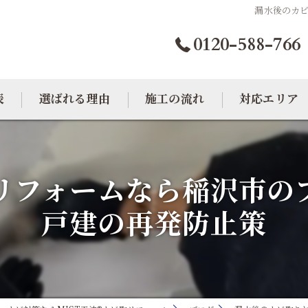
漏水後のカ
0120-588-766
表
選ばれる理由
施工の流れ
対応エリア
カビトラブル相談室
大阪のカビ取り
リフォームなら稲沢市の
東京のカビ取り
戸建の再発防止策
愛知のカビ取り