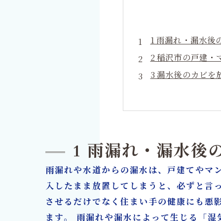
1 雨漏れ・漏水
2 稲沢市の戸建
3 漏水後のカビ
4 含水率測定と
5 表面処理で終
6 MIST工法®
7 漏水・雨漏れ
1 雨漏れ・漏水後
8 施工前〜施工
雨漏れや水道からの漏水は、戸建てやマ
9 稲沢市で選ば
入したまま放置してしまうと、必ずと言
10 カビ繁殖を防
させるだけでなく住まい手の健康にも悪
カビ取り・リフォ
ます。 雨漏れや漏水によって生じる「