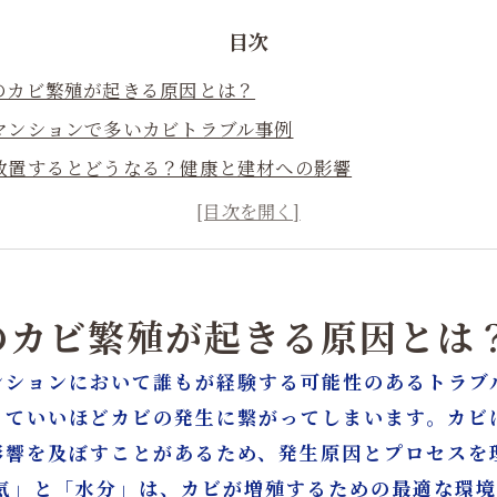
目次
後のカビ繁殖が起きる原因とは？
・マンションで多いカビトラブル事例
を放置するとどうなる？健康と建材への影響
真菌検査とは？エビデンスに基づくカビ対策の重要性
わらない科学的カビ除去とは？
：建材を傷めず根本除去する独自技術
修理とリフォームをワンストップで対応できる理由
のカビ繁殖が起きる原因とは
後のエビデンス資料提出と安心保証
ンションにおいて誰もが経験する可能性のあるトラブ
れるカビ取り＆リフォーム業者のポイント
っていいほどカビの発生に繋がってしまいます。カビ
ぐ日常のポイントと注意点
影響を及ぼすことがあるため、発生原因とプロセスを
ームの専門業者なら「カビバスターズ大阪」「カビ取リフォ
湿気」と「水分」は、カビが増殖するための最適な環