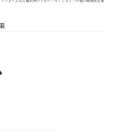
とリフォームなら稲沢市のプロへ！マンション・戸建の再発防止策
策