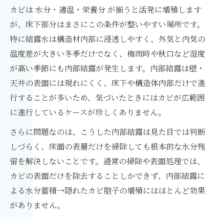
カビは 水分・適温・栄養分 が揃うと活発に増殖します
が、床下部分はまさにこの条件が整いやすい場所です。
特に結露水は構造材内部に浸透しやすく、外気と内気の
温度差が大きい冬季だけでなく、梅雨時や秋口など湿度
が高い季節にも内部結露が発生します。内部結露は壁・
天井の表面には現れにくく、床下や構造体内部だけで進
行することが多いため、気づいたときにはカビが広範囲
に進行しているケースが珍しくありません。
さらに問題なのは、こうした内部結露は見た目では判断
しづらく、床面の表層だけを掃除しても根本的な水分残
留を解決しないことです。通常の掃除や表面処理では、
カビの表面だけを除去することしかできず、内部結露に
よる水分蓄積→隠れたカビ胞子の増殖にはほとんど効果
がありません。