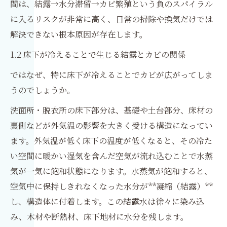
間は、結露→水分滞留→カビ繁殖という負のスパイラル
に入るリスクが非常に高く、日常の掃除や換気だけでは
解決できない根本原因が存在します。
1.2 床下が冷えることで生じる結露とカビの関係
ではなぜ、特に床下が冷えることでカビが広がってしま
うのでしょうか。
洗面所・脱衣所の床下部分は、基礎や土台部分、床材の
裏側などが外気温の影響を大きく受ける構造になってい
ます。外気温が低く床下の温度が低くなると、その冷た
い空間に暖かい湿気を含んだ空気が流れ込むことで水蒸
気が一気に飽和状態になります。水蒸気が飽和すると、
空気中に保持しきれなくなった水分が**凝縮（結露）**
し、構造体に付着します。この結露水は徐々に染み込
み、木材や断熱材、床下地材に水分を残します。