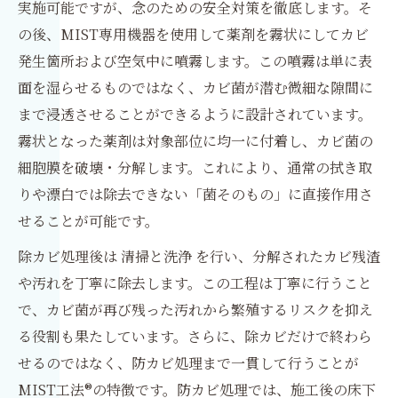
実施可能ですが、念のための安全対策を徹底します。そ
の後、MIST専用機器を使用して薬剤を霧状にしてカビ
発生箇所および空気中に噴霧します。この噴霧は単に表
面を湿らせるものではなく、カビ菌が潜む微細な隙間に
まで浸透させることができるように設計されています。
霧状となった薬剤は対象部位に均一に付着し、カビ菌の
細胞膜を破壊・分解します。これにより、通常の拭き取
りや漂白では除去できない「菌そのもの」に直接作用さ
せることが可能です。
除カビ処理後は 清掃と洗浄 を行い、分解されたカビ残渣
や汚れを丁寧に除去します。この工程は丁寧に行うこと
で、カビ菌が再び残った汚れから繁殖するリスクを抑え
る役割も果たしています。さらに、除カビだけで終わら
せるのではなく、防カビ処理まで一貫して行うことが
MIST工法®の特徴です。防カビ処理では、施工後の床下