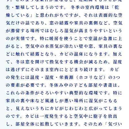
生・繁殖してしまうのです。 冬季の室内環境は「乾
燥している」と思われがちですが、それは表面的な空
気だけの話であり、窓の結露や家具の裏側など、空気
が滞留する場所ではむしろ湿気が高まりやすいという
のが実情です。特に暖房を使うことで室温が急激に上
がると、空気中の水蒸気が冷たい壁や窓、家具の裏な
どに触れて結露となり、カビの温床になります。加え
て、冬は窓を開けて換気をする機会が減るため、湿度
は逃げずにそのまま室内にとどまり続けます。 カビ
の発生には温度・湿度・栄養源（ホコリなど）の3つ
の要素が必要です。冬休み中の子ども部屋や書斎は、
これらの条件がそろいやすい典型的な環境です。特に
家具の裏や床など風通しが悪い場所に湿気がこもる
と、見えないうちにカビがじわじわと広がってしまう
のです。カビは一度発生すると空気中に胞子を放出
し、部屋全体に拡散していきます。そのため「気づい