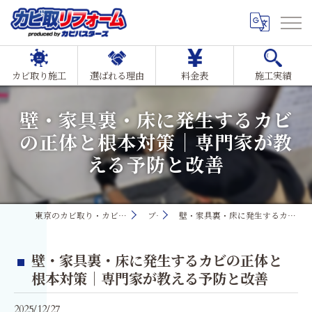
カビ取り施工
選ばれる理由
料金表
施工実績
壁・家具裏・床に発生するカビ
の正体と根本対策｜専門家が教
える予防と改善
東京のカビ取り・カビ対策ならMIST工法®カビ取リフォーム
ブログ
壁・家具裏・床に発生するカビの正体と根本対策｜専門家が教える予防と改善
壁・家具裏・床に発生するカビの正体と
根本対策｜専門家が教える予防と改善
2025/12/27