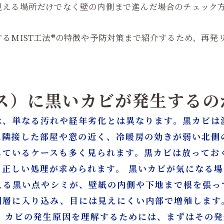
見える場所だけでなく壁の内側まで進んだ場合のチェック
るMIST工法®の特徴や予防対策まで紹介するため、再発
ロス）に黒いカビが発生するの
は、単なる汚れや経年劣化とは異なります。黒カビは
に隣接した部屋や窓の近く、冷暖房の効きが弱い北側
しているケースも多く見られます。黒カビは放ってお
と正しい処理が求められます。 黒いカビが気になる
える黒い点やシミが、壁紙の内側や下地まで根を張っ
剤層に入り込み、目には見えにくい内部で増殖します
。 カビの発生原因を理解するためには、まずはその