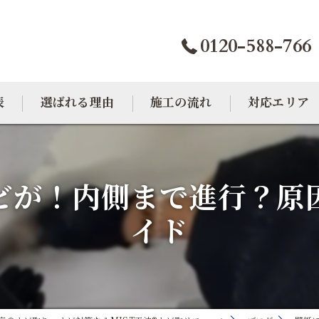
0120-588-766
表
選ばれる理由
施工の流れ
対応エリア
カビトラブル相談室
大阪のカビ取り
ビが！内側まで進行？原
東京のカビ取り
イド
愛知のカビ取り