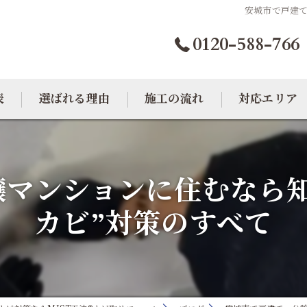
安城市で戸建て
0120-588-766
表
選ばれる理由
施工の流れ
対応エリア
カビトラブル相談室
大阪のカビ取り
譲マンションに住むなら知
東京のカビ取り
カビ”対策のすべて
愛知のカビ取り