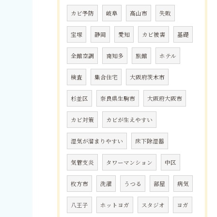
カビ予防
岐阜
高山市
失敗
宝塚
静岡
愛知
カビ被害
基礎
全館空調
南知多
旅館
ホテル
検査
集合住宅
大阪府茨木市
杉並区
奈良県生駒市
大阪府大阪市
カビ対策
カビが生えやすい
湿気が溜まりやすい
床下除湿器
気管支炎
タワーマンション
中区
枚方市
洗濯
うつる
部屋
病気
八王子
ホットヨガ
スタジオ
ヨガ