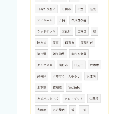
日当たり悪い
町田市
和室
湿気
マイホーム
子供
空気質改善
ウッドデッキ
文化財
江東区
壁
除カビ
寝室
西宮市
寝屋川市
塗り壁
調湿効果
室内空気質
ダンプネス
熊野市
田辺市
六本木
渋谷区
お年寄り一人暮らし
水道橋
地下室
認知症
YouTube
カビバスターズ
クローゼット
住環境
大阪府
名古屋市
雪
一宮