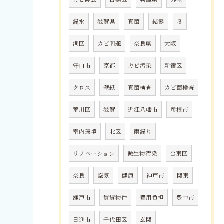
漏水
滋賀県
真菌
結露
冬
港区
カビ問題
奈良県
大阪
守口市
京都
カビ汚染
新宿区
クロス
壁紙
真菌検査
カビ菌検査
荒川区
滋賀
近江八幡市
彦根市
室内環境
北区
雨漏り
リノベーション
微生物汚染
台東区
奈良
空気
健康
神戸市
関東
瀬戸市
賃貸物件
費用負担
豊中市
日進市
千代田区
玄関