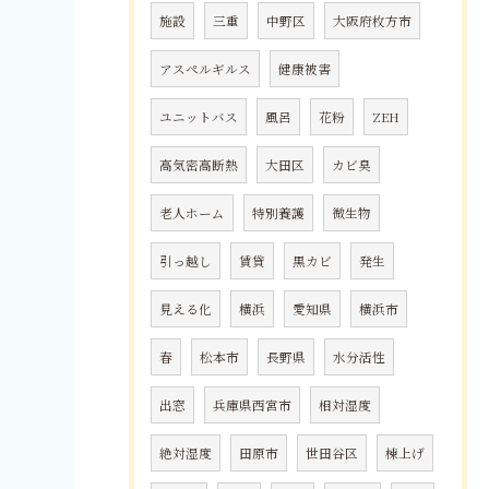
施設
三重
中野区
大阪府枚方市
アスペルギルス
健康被害
ユニットバス
風呂
花粉
ZEH
高気密高断熱
大田区
カビ臭
老人ホーム
特別養護
微生物
引っ越し
賃貸
黒カビ
発生
見える化
横浜
愛知県
横浜市
春
松本市
長野県
水分活性
出窓
兵庫県西宮市
相対湿度
絶対湿度
田原市
世田谷区
棟上げ