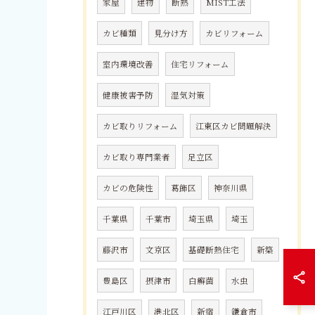
家屋
建物
断熱
MIST工法
カビ種類
見分け方
カビリフォーム
室内環境改善
住宅リフォーム
健康被害予防
湿気対策
カビ取りリフォーム
江東区カビ問題解決
カビ取り専門業者
足立区
カビの危険性
葛飾区
神奈川県
千葉県
千葉市
埼玉県
埼玉
藤沢市
文京区
基礎断熱住宅
新築
豊島区
摂津市
白癬菌
水虫
江戸川区
港北区
新宿
鎌倉市