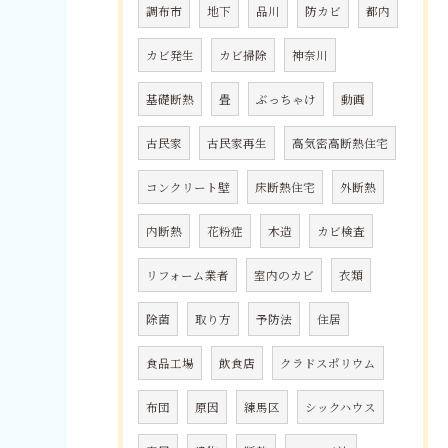
調布市
地下
品川
防カビ
都内
カビ発生
カビ掃除
神奈川
基礎断熱
畳
ぶっちゃけ
動画
古民家
古民家再生
高気密高断熱住宅
コンクリート壁
床断熱住宅
外断熱
内断熱
花粉症
木造
カビ検査
リフォーム業者
室内のカビ
衣類
除菌
取り方
予防法
住居
食品工場
飲食店
クラドスポリウム
布団
原因
練馬区
シックハウス