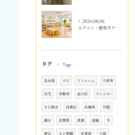
2026/08/06
エアコン・換気ダクトのカビ臭を根本改善する方法
タグ
Tags
名古屋
カビ
リフォーム
大阪市
住宅
京都府
品川区
アレルギー
カビ除去
目黒区
兵庫県
外壁
漏水
滋賀県
真菌
結露
冬
港区
カビ問題
奈良県
大阪