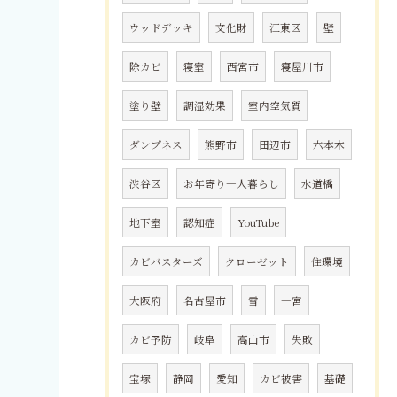
ウッドデッキ
文化財
江東区
壁
除カビ
寝室
西宮市
寝屋川市
塗り壁
調湿効果
室内空気質
ダンプネス
熊野市
田辺市
六本木
渋谷区
お年寄り一人暮らし
水道橋
地下室
認知症
YouTube
カビバスターズ
クローゼット
住環境
大阪府
名古屋市
雪
一宮
カビ予防
岐阜
高山市
失敗
宝塚
静岡
愛知
カビ被害
基礎