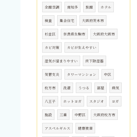
全館空調
南知多
旅館
ホテル
検査
集合住宅
大阪府茨木市
杉並区
奈良県生駒市
大阪府大阪市
カビ対策
カビが生えやすい
湿気が溜まりやすい
床下除湿器
気管支炎
タワーマンション
中区
枚方市
洗濯
うつる
部屋
病気
八王子
ホットヨガ
スタジオ
ヨガ
施設
三重
中野区
大阪府枚方市
アスペルギルス
健康被害