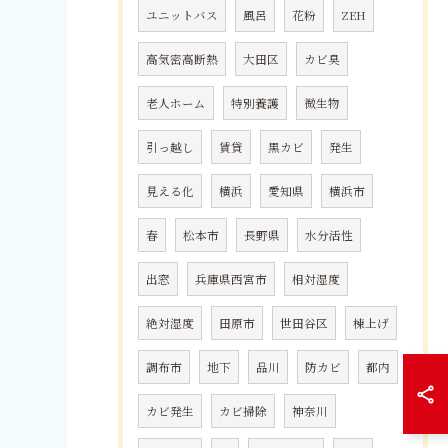
ユニットバス
風呂
花粉
ZEH
高気密高断熱
大田区
カビ臭
老人ホーム
特別養護
微生物
引っ越し
賃貸
黒カビ
発生
見える化
横浜
愛知県
横浜市
春
松本市
長野県
水分活性
出窓
兵庫県西宮市
相対湿度
絶対湿度
田原市
世田谷区
棟上げ
調布市
地下
品川
防カビ
都内
カビ発生
カビ掃除
神奈川