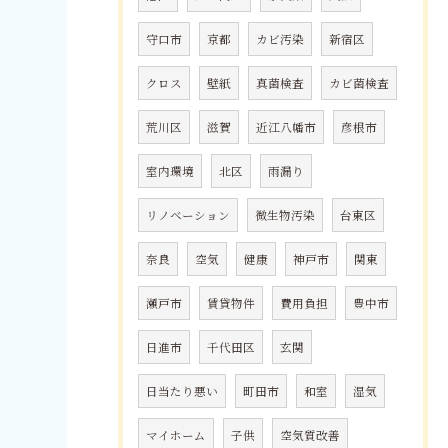
守口市
京都
カビ汚染
新宿区
クロス
壁紙
真菌検査
カビ菌検査
荒川区
滋賀
近江八幡市
彦根市
室内環境
北区
雨漏り
リノベーション
微生物汚染
台東区
奈良
空気
健康
神戸市
関東
瀬戸市
賃貸物件
費用負担
豊中市
日進市
千代田区
玄関
日当たり悪い
町田市
和室
湿気
マイホーム
子供
空気質改善