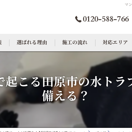
マ
0120-588-766
表
選ばれる理由
施工の流れ
対応エリア
カビトラブル相談室
大阪のカビ取り
で起こる田原市の水トラ
東京のカビ取り
備える？
愛知のカビ取り