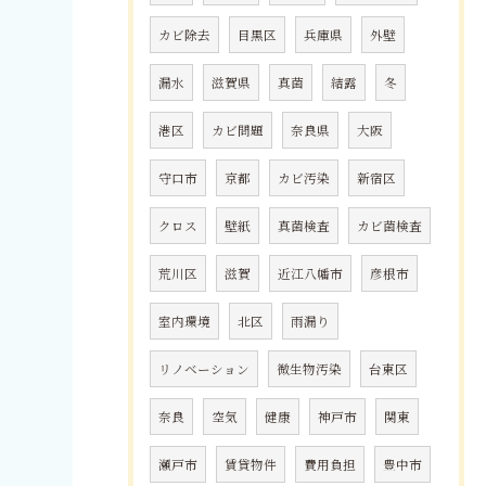
カビ除去
目黒区
兵庫県
外壁
漏水
滋賀県
真菌
結露
冬
港区
カビ問題
奈良県
大阪
守口市
京都
カビ汚染
新宿区
クロス
壁紙
真菌検査
カビ菌検査
荒川区
滋賀
近江八幡市
彦根市
室内環境
北区
雨漏り
リノベーション
微生物汚染
台東区
奈良
空気
健康
神戸市
関東
瀬戸市
賃貸物件
費用負担
豊中市