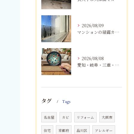
2026/08/09
マンションの結露カビを根絶！断熱改修と防カビリフォーム
2026/08/08
愛知・岐阜・三重・静岡で真菌（カビ）による健康被害にお悩みの方へ｜室内環境改善とMIST工法®による専門対策
タグ
Tags
名古屋
カビ
リフォーム
大阪市
住宅
京都府
品川区
アレルギー