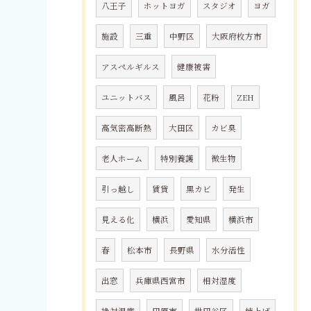
八王子
ホットヨガ
スタジオ
ヨガ
施設
三重
中野区
大阪府枚方市
アスペルギルス
健康被害
ユニットバス
風呂
花粉
ZEH
高気密高断熱
大田区
カビ臭
老人ホーム
特別養護
微生物
引っ越し
賃貸
黒カビ
発生
見える化
横浜
愛知県
横浜市
春
松本市
長野県
水分活性
出窓
兵庫県西宮市
相対湿度
絶対湿度
田原市
世田谷区
棟上げ