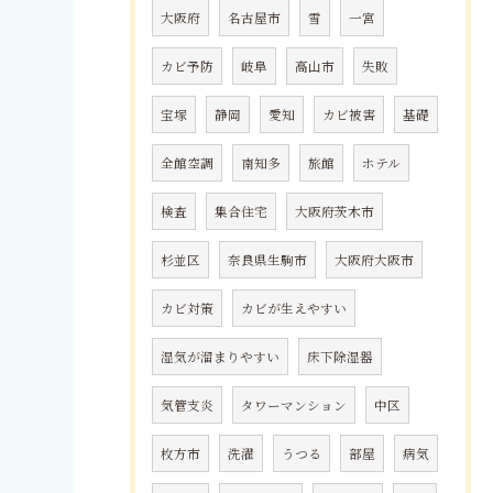
大阪府
名古屋市
雪
一宮
カビ予防
岐阜
高山市
失敗
宝塚
静岡
愛知
カビ被害
基礎
全館空調
南知多
旅館
ホテル
検査
集合住宅
大阪府茨木市
杉並区
奈良県生駒市
大阪府大阪市
カビ対策
カビが生えやすい
湿気が溜まりやすい
床下除湿器
気管支炎
タワーマンション
中区
枚方市
洗濯
うつる
部屋
病気