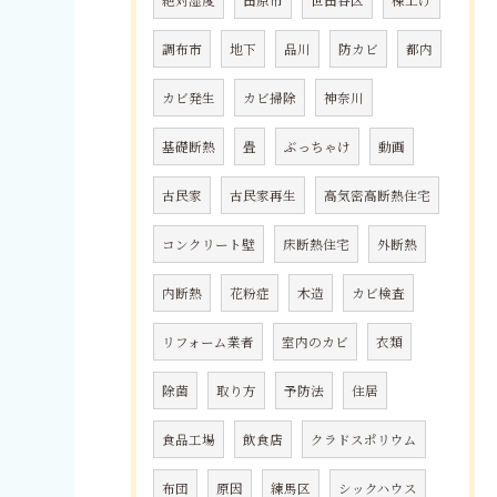
調布市
地下
品川
防カビ
都内
カビ発生
カビ掃除
神奈川
基礎断熱
畳
ぶっちゃけ
動画
古民家
古民家再生
高気密高断熱住宅
コンクリート壁
床断熱住宅
外断熱
内断熱
花粉症
木造
カビ検査
リフォーム業者
室内のカビ
衣類
除菌
取り方
予防法
住居
食品工場
飲食店
クラドスポリウム
布団
原因
練馬区
シックハウス