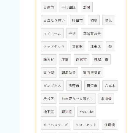
日進市
千代田区
玄関
日当たり悪い
町田市
和室
湿気
マイホーム
子供
空気質改善
ウッドデッキ
文化財
江東区
壁
除カビ
寝室
西宮市
寝屋川市
塗り壁
調湿効果
室内空気質
ダンプネス
熊野市
田辺市
六本木
渋谷区
お年寄り一人暮らし
水道橋
地下室
認知症
YouTube
カビバスターズ
クローゼット
住環境