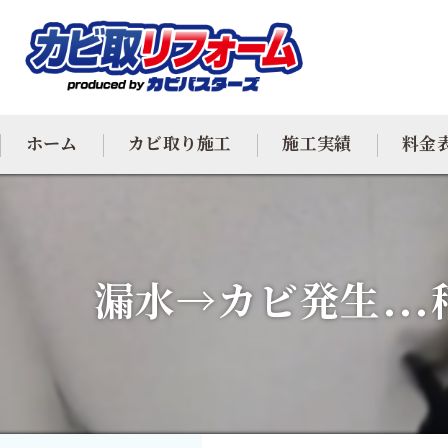
ホーム
カビ取り施工
施工実績
料金
カビ専門
カビ除去
漏水→カビ発生…
防カビ