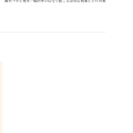
漏水→カビ発生…稲沢市の住宅で起こる深刻な被害とその対策