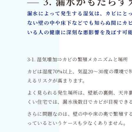
3. 漏水がもたら
漏水によって発生する湿気は、カビにと
ない壁の中や床下などでも知らぬ間にカ
いる人の健康に深刻な悪影響を及ぼす可
3-1. 湿気増加⇒カビの繁殖メカニズムと場所
カビは湿度70%以上、気温20〜30度の環
えるリスクが高まります。
よく見られる発生場所は、壁紙の裏側、天井
くい住宅では、漏水後数日でカビが目視でき
さらに問題なのは、壁の中や床の奥で繁殖す
っているというケースも少なくありません。