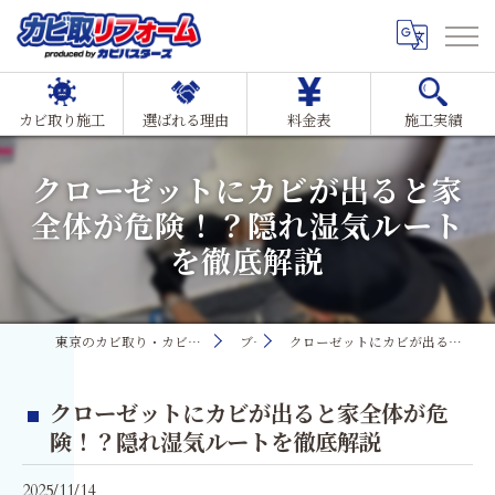
カビ取り施工
選ばれる理由
料金表
施工実績
クローゼットにカビが出ると家
全体が危険！？隠れ湿気ルート
を徹底解説
東京のカビ取り・カビ対策ならMIST工法®カビ取リフォーム
ブログ
クローゼットにカビが出ると家全体が危険！？隠れ湿気ルートを徹底解説
クローゼットにカビが出ると家全体が危
険！？隠れ湿気ルートを徹底解説
2025/11/14