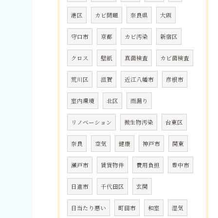
港区
カビ問題
奈良県
大阪
守口市
京都
カビ汚染
新宿区
クロス
壁紙
真菌検査
カビ菌検査
荒川区
滋賀
近江八幡市
彦根市
室内環境
北区
雨漏り
リノベーション
微生物汚染
台東区
奈良
空気
健康
神戸市
関東
瀬戸市
賃貸物件
費用負担
豊中市
日進市
千代田区
玄関
日当たり悪い
町田市
和室
湿気