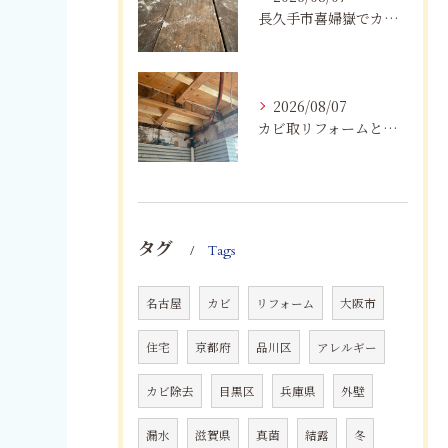
長久手市喜婦嶽でカビに悩んだら｜住宅の湿気対策とプロによる解決方法
2026/08/07
カビ取リフォームと専門業者を比較！根本解決を選ぶポイント
タグ
Tags
名古屋
カビ
リフォーム
大阪市
住宅
京都府
品川区
アレルギー
カビ除去
目黒区
兵庫県
外壁
漏水
滋賀県
真菌
結露
冬