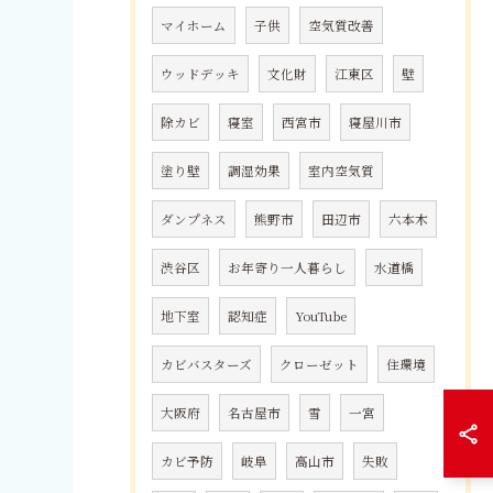
マイホーム
子供
空気質改善
ウッドデッキ
文化財
江東区
壁
除カビ
寝室
西宮市
寝屋川市
塗り壁
調湿効果
室内空気質
ダンプネス
熊野市
田辺市
六本木
渋谷区
お年寄り一人暮らし
水道橋
地下室
認知症
YouTube
カビバスターズ
クローゼット
住環境
大阪府
名古屋市
雪
一宮
カビ予防
岐阜
高山市
失敗