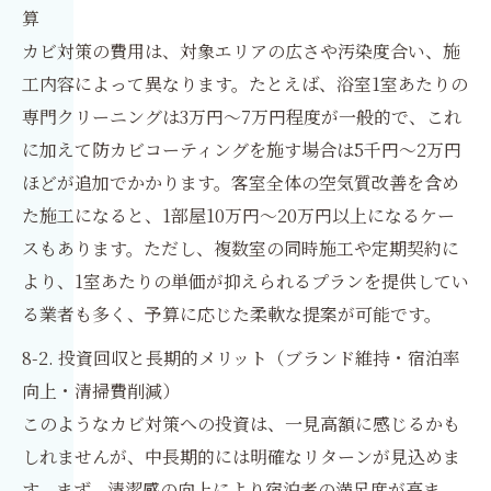
算
カビ対策の費用は、対象エリアの広さや汚染度合い、施
工内容によって異なります。たとえば、浴室1室あたりの
専門クリーニングは3万円〜7万円程度が一般的で、これ
に加えて防カビコーティングを施す場合は5千円〜2万円
ほどが追加でかかります。客室全体の空気質改善を含め
た施工になると、1部屋10万円〜20万円以上になるケー
スもあります。ただし、複数室の同時施工や定期契約に
より、1室あたりの単価が抑えられるプランを提供してい
る業者も多く、予算に応じた柔軟な提案が可能です。
8-2. 投資回収と長期的メリット（ブランド維持・宿泊率
向上・清掃費削減）
このようなカビ対策への投資は、一見高額に感じるかも
しれませんが、中長期的には明確なリターンが見込めま
す。まず、清潔感の向上により宿泊者の満足度が高ま