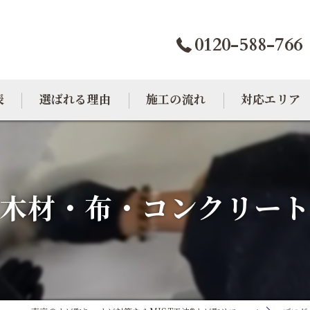
0120-588-766
表
選ばれる理由
施工の流れ
対応エリア
カビトラブル相談室
大阪のカビ取り
東京のカビ取り
木材・布・コンクリー
愛知のカビ取り