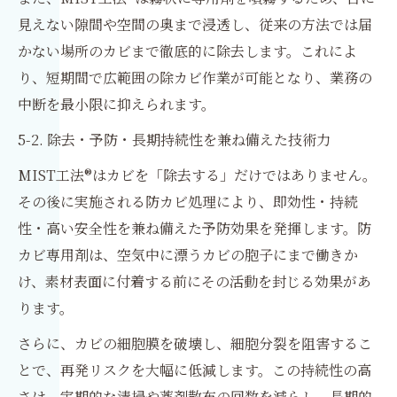
見えない隙間や空間の奥まで浸透し、従来の方法では届
かない場所のカビまで徹底的に除去します。これによ
り、短期間で広範囲の除カビ作業が可能となり、業務の
中断を最小限に抑えられます。
5-2. 除去・予防・長期持続性を兼ね備えた技術力
MIST工法®はカビを「除去する」だけではありません。
その後に実施される防カビ処理により、即効性・持続
性・高い安全性を兼ね備えた予防効果を発揮します。防
カビ専用剤は、空気中に漂うカビの胞子にまで働きか
け、素材表面に付着する前にその活動を封じる効果があ
ります。
さらに、カビの細胞膜を破壊し、細胞分裂を阻害するこ
とで、再発リスクを大幅に低減します。この持続性の高
さは、定期的な清掃や薬剤散布の回数を減らし、長期的