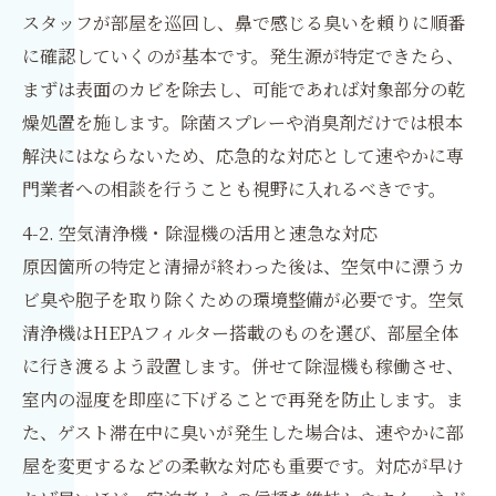
スタッフが部屋を巡回し、鼻で感じる臭いを頼りに順番
に確認していくのが基本です。発生源が特定できたら、
まずは表面のカビを除去し、可能であれば対象部分の乾
燥処置を施します。除菌スプレーや消臭剤だけでは根本
解決にはならないため、応急的な対応として速やかに専
門業者への相談を行うことも視野に入れるべきです。
4-2. 空気清浄機・除湿機の活用と速急な対応
原因箇所の特定と清掃が終わった後は、空気中に漂うカ
ビ臭や胞子を取り除くための環境整備が必要です。空気
清浄機はHEPAフィルター搭載のものを選び、部屋全体
に行き渡るよう設置します。併せて除湿機も稼働させ、
室内の湿度を即座に下げることで再発を防止します。ま
た、ゲスト滞在中に臭いが発生した場合は、速やかに部
屋を変更するなどの柔軟な対応も重要です。対応が早け