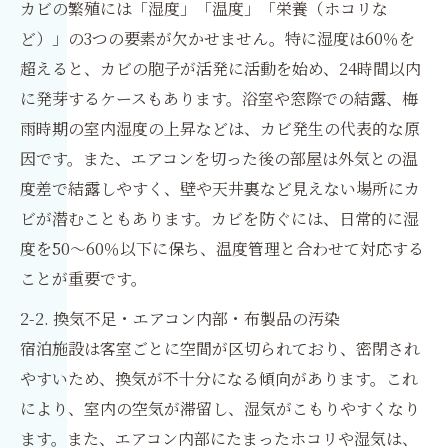
カビの繁殖には「湿度」「温度」「栄養（ホコリな
ど）」の3つの要素が欠かせません。特に湿度は60％を
超えると、カビの胞子が活発に活動を始め、24時間以内
に発芽するケースもあります。浴室や窓際での結露、梅
雨時期の室内湿度の上昇などは、カビ発生の代表的な原
因です。また、エアコンを切った後の部屋は外気との温
度差で結露しやすく、壁や天井裏など見えない場所にカ
ビが潜むこともあります。カビを防ぐには、日常的に湿
度を50〜60％以下に保ち、温度管理と合わせて対応する
ことが重要です。
2-2. 換気不足・エアコン内部・布製品の汚染
宿泊施設は客室ごとに空間が区切られており、密閉され
やすいため、換気が不十分になる傾向があります。これ
により、室内の空気が滞留し、湿気がこもりやすくなり
ます。また、エアコン内部にたまったホコリや湿気は、