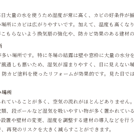
毎日大量の水を使うため湿度が常に高く、カビの好条件が
い場所にカビは広がりやすいです。加えて、温度も高くな
がこもらないよう換気扇の強化や、防カビ効果のある建材
所
が多い場所です。特に冬場の結露は壁や窓枠に大量の水分
ず風通しも悪いため、湿気が溜まりやすく、目に見えない
、防カビ塗料を使ったリフォームが効果的です。見た目で
い場所
られていることが多く、空気の流れがほとんどありません
衣類、段ボールなど湿気を吸いやすい物が多く置かれてい
の設置や壁材の変更、湿度を調整する建材の導入などを行
で、再発のリスクを大きく減らすことができます。