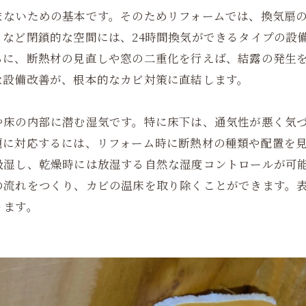
まないための基本です。そのためリフォームでは、換気扇
など閉鎖的な空間には、24時間換気ができるタイプの設
らに、断熱材の見直しや窓の二重化を行えば、結露の発生
な設備改善が、根本的なカビ対策に直結します。
や床の内部に潜む湿気です。特に床下は、通気性が悪く気
題に対応するには、リフォーム時に断熱材の種類や配置を
吸湿し、乾燥時には放湿する自然な湿度コントロールが可
の流れをつくり、カビの温床を取り除くことができます。
ります。