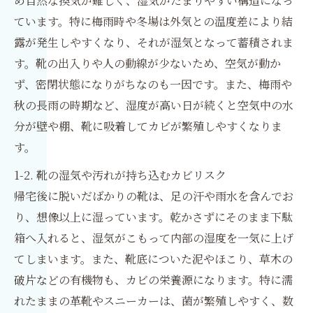
め自然な換気が難しく、湿気がたまりやすい構造になっ
ています。特に梅雨時や冬場は外気との温度差により結
露が発生しやすくなり、それが湿気となって蓄積されま
す。靴の出入りや人の動線が少ないため、空気が動か
ず、密閉状態になりがちなのも一因です。また、梅雨や
秋の長雨の時期など、湿度が高い日が続くと空気中の水
分が壁や棚、靴に吸着してカビが繁殖しやすくなりま
す。
1-2. 靴の湿気や汚れが持ち込むカビリスク
帰宅後に脱いだばかりの靴は、足の汗や雨水を含んでお
り、想像以上に湿っています。乾かさずにそのまま下駄
箱へ入れると、湿気がこもって内部の湿度を一気に上げ
てしまいます。また、靴底についた泥やほこり、草木の
破片などの有機物も、カビの栄養源になります。特に濡
れたままの革靴やスニーカーは、菌が繁殖しやすく、数