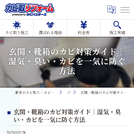
カビ取り施工
選ばれる理由
料金表
施工実績
玄関・靴箱のカビ対策ガイド｜
湿気・臭い・カビを一気に防ぐ
方法
東京のカビ取り・カビ対策ならMIST工法®カビ取リフォーム
ブログ
玄関・靴箱のカビ対策ガイド｜湿気・臭い・カビを一気に防ぐ方法
玄関・靴箱のカビ対策ガイド｜湿気・臭
い・カビを一気に防ぐ方法
2025/07/28