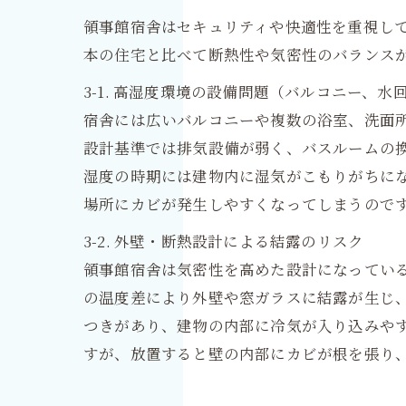
領事館宿舎はセキュリティや快適性を重視し
本の住宅と比べて断熱性や気密性のバランス
3-1. 高湿度環境の設備問題（バルコニー、水
宿舎には広いバルコニーや複数の浴室、洗面
設計基準では排気設備が弱く、バスルームの
湿度の時期には建物内に湿気がこもりがちに
場所にカビが発生しやすくなってしまうので
3-2. 外壁・断熱設計による結露のリスク
領事館宿舎は気密性を高めた設計になってい
の温度差により外壁や窓ガラスに結露が生じ
つきがあり、建物の内部に冷気が入り込みや
すが、放置すると壁の内部にカビが根を張り