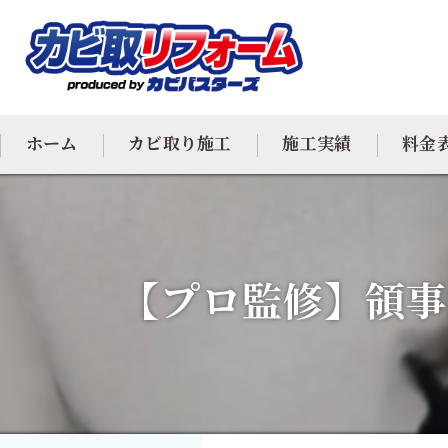
ホーム
カビ取り施工
施工実績
料金
カビ専門
カビ除去
【プロ監修】領事
防カビ