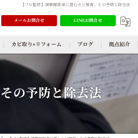
【プロ監修】領事館宿舎に潜むカビ被害、その予防と除去法
メールお問合せ
LINEお問合せ
カビ取り×リフォーム
ブログ
拠点紹介
、その予防と除去法