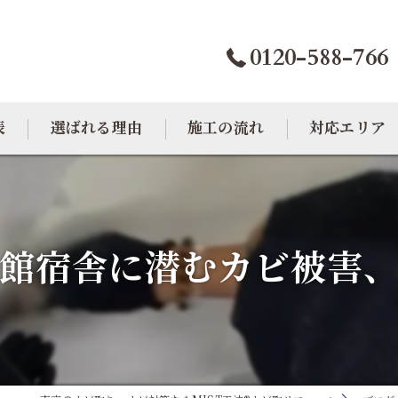
0120-588-766
表
選ばれる理由
施工の流れ
対応エリア
カビトラブル相談室
大阪のカビ取り
東京のカビ取り
館宿舎に潜むカビ被害
愛知のカビ取り