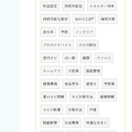
料金設定
持続可能性
エネルギー効率
持続可能な建材
MIST工法®
梅雨対策
含水率
予防
インテリア
プロのアドバイス
カビの除去
室内カビ
ばい菌
細菌
ウイルス
ホームケア
大統領
施設管理
健康環境
食品安全
清潔さ
予防策
夏のカビ問題
カビ対策方法
健康問題
カビの影響
対策方法
戸建
隠蔽配管
生活環境
快適な住まい