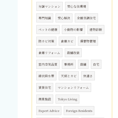
分譲マンション
安心な住環境
専門知識
安心解決
全館空調住宅
ペットの健康
小動物の影響
建物診断
防カビ対策
倉庫カビ
保管物管理
倉庫リフォーム
店舗改装
室内空気品質
事務所
店舗
自宅
線状降水帯
天候とカビ
快適さ
賃貸住宅
マンションリフォーム
商業施設
Tokyo Living
Expert Advice
Foreign Residents