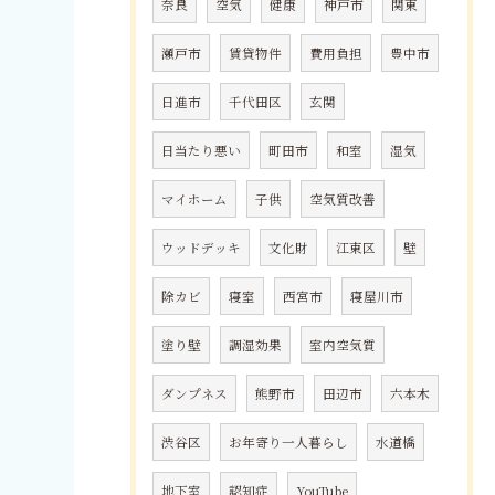
奈良
空気
健康
神戸市
関東
瀬戸市
賃貸物件
費用負担
豊中市
日進市
千代田区
玄関
日当たり悪い
町田市
和室
湿気
マイホーム
子供
空気質改善
ウッドデッキ
文化財
江東区
壁
除カビ
寝室
西宮市
寝屋川市
塗り壁
調湿効果
室内空気質
ダンプネス
熊野市
田辺市
六本木
渋谷区
お年寄り一人暮らし
水道橋
地下室
認知症
YouTube