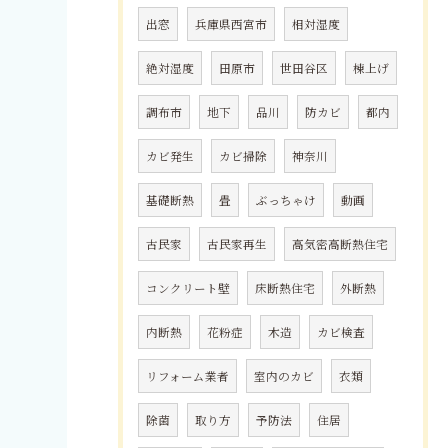
出窓
兵庫県西宮市
相対湿度
絶対湿度
田原市
世田谷区
棟上げ
調布市
地下
品川
防カビ
都内
カビ発生
カビ掃除
神奈川
基礎断熱
畳
ぶっちゃけ
動画
古民家
古民家再生
高気密高断熱住宅
コンクリート壁
床断熱住宅
外断熱
内断熱
花粉症
木造
カビ検査
リフォーム業者
室内のカビ
衣類
除菌
取り方
予防法
住居