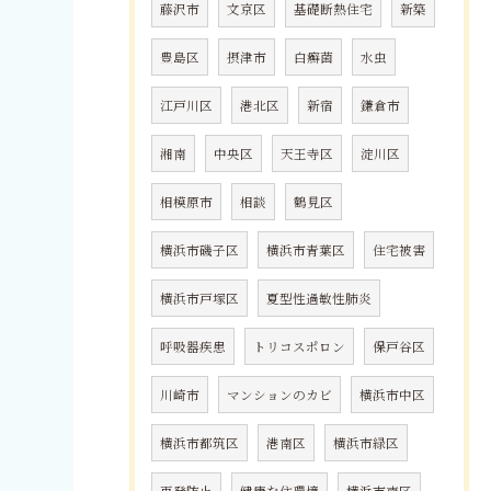
藤沢市
文京区
基礎断熱住宅
新築
豊島区
摂津市
白癬菌
水虫
江戸川区
港北区
新宿
鎌倉市
湘南
中央区
天王寺区
淀川区
相模原市
相談
鶴見区
横浜市磯子区
横浜市青葉区
住宅被害
横浜市戸塚区
夏型性過敏性肺炎
呼吸器疾患
トリコスポロン
保戸谷区
川崎市
マンションのカビ
横浜市中区
横浜市都筑区
港南区
横浜市緑区
再発防止
健康な住環境
横浜市南区