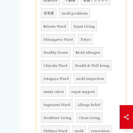
空気質
mold problems
Minato Ward
Expat Living
Shinagawa Ward
Tokyo
Healthy Home
Mold Allergies
Chiyoda Ward
Health & Well-being
Setagaya Ward
mold inspection
musty odors
expat support
Suginami Ward
Allergy Relief
Healthier Living
Clean Living
Shibuya Ward
mold
renovation