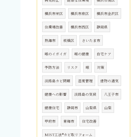
横浜市栄区
横浜市泉区
横浜市金沢区
住環境改善
横浜市西区
静岡県
熱海市
板橋区
さいたま市
喉のイガイガ
喉の健康
自宅ケア
予防方法
リスク
喉
対策
淡路島カビ問題
湿度管理
建物の通気
健康への影響
淡路島の気候
八王子市
健康住宅
静岡市
山梨県
山梨
甲府市
青梅市
住宅改善
MIST工法®カビ取リフォーム