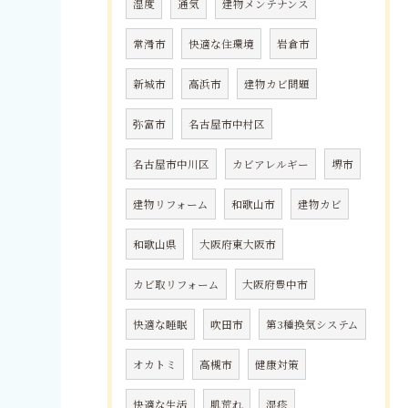
湿度
通気
建物メンテナンス
常滑市
快適な住環境
岩倉市
新城市
高浜市
建物カビ問題
弥富市
名古屋市中村区
名古屋市中川区
カビアレルギー
堺市
建物リフォーム
和歌山市
建物カビ
和歌山県
大阪府東大阪市
カビ取リフォーム
大阪府豊中市
快適な睡眠
吹田市
第3種換気システム
オカトミ
高槻市
健康対策
快適な生活
肌荒れ
湿疹