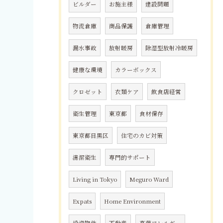
ビルダー
お施主様
建設問題
物流倉庫
商品保護
倉庫管理
漏水事故
放射暖房
除湿型放射冷暖房
健康な環境
カラーボックス
クロゼット
衣類ケア
飲食店経営
衛生管理
東京都
食材保存
東京都目黒区
住宅のカビ対策
清潔衛生
専門的サポート
Living in Tokyo
Meguro Ward
Expats
Home Environment
投資物件
不動産
真菌アレルギー