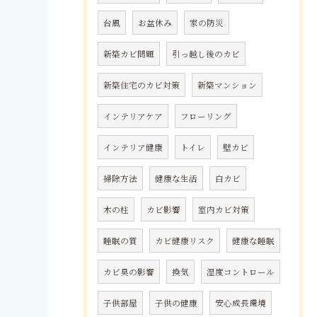
台風
お盆休み
家の防災
新築カビ問題
引っ越し後のカビ
新築住宅のカビ対策
新築マンション
インテリアケア
フローリング
インテリア健康
トイレ
壁カビ
掃除方法
健康な生活
白カビ
木の柱
カビ影響
室内カビ対策
睡眠の質
カビ健康リスク
健康な睡眠
カビ臭の影響
換気
湿度コントロール
子供部屋
子供の健康
安心成長環境