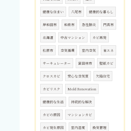
健康な住まい
八尾市
健康的な暮らし
岸和田市
和泉市
急性肺炎
門真市
北海道
中古マンション
カビ再発
松原市
空気循環
室内空気
省エネ
サーキュレーター
富田林市
壁紙カビ
クロスカビ
安心な空気質
欠陥住宅
カビリスク
Mold Renovation
健康的な生活
持続的な解決
カビの原因
マンションカビ
カビ発生原因
室内湿度
換気管理