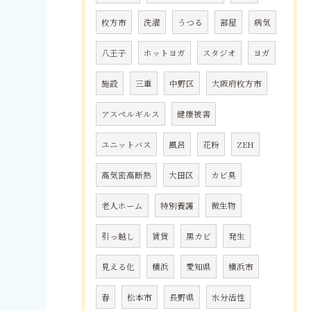
枚方市
洗濯
うつる
部屋
病気
八王子
ホットヨガ
スタジオ
ヨガ
施設
三重
中野区
大阪府枚方市
アスペルギルス
健康被害
ユニットバス
風呂
花粉
ZEH
高気密高断熱
大田区
カビ臭
老人ホーム
特別養護
微生物
引っ越し
賃貸
黒カビ
発生
見える化
横浜
愛知県
横浜市
春
松本市
長野県
水分活性