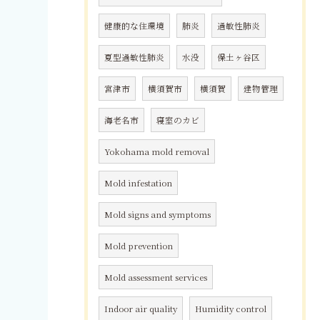
健康的な住環境
肺炎
過敏性肺炎
夏型過敏性肺炎
水没
保土ヶ谷区
宮津市
横須賀市
横須賀
建物管理
海老名市
寝室のカビ
Yokohama mold removal
Mold infestation
Mold signs and symptoms
Mold prevention
Mold assessment services
Indoor air quality
Humidity control