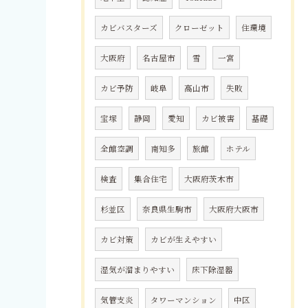
カビバスターズ
クローゼット
住環境
大阪府
名古屋市
雪
一宮
カビ予防
岐阜
高山市
失敗
宝塚
静岡
愛知
カビ被害
基礎
全館空調
南知多
旅館
ホテル
検査
集合住宅
大阪府茨木市
杉並区
奈良県生駒市
大阪府大阪市
カビ対策
カビが生えやすい
湿気が溜まりやすい
床下除湿器
気管支炎
タワーマンション
中区