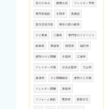
目のかゆみ
健康な目
アレルギー予防
専門家相談
生物学
真菌症
室内空気汚染
神奈川県川崎市
カビ業者
三重県
専門家のアドバイス
岐阜県
豊田市
西尾市
稲沢市
建物のカビ問題
半田市
江南市
アレルギー対策
北名古屋市
犬山市
清須市
カビ問題解決
建物カビ対策
アレルギー問題
津島市
リフォーム相談
愛西市
新築住宅