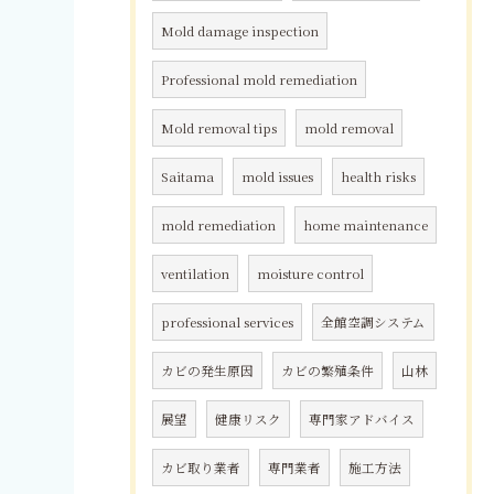
Mold damage inspection
Professional mold remediation
Mold removal tips
mold removal
Saitama
mold issues
health risks
mold remediation
home maintenance
ventilation
moisture control
professional services
全館空調システム
カビの発生原因
カビの繁殖条件
山林
展望
健康リスク
専門家アドバイス
カビ取り業者
専門業者
施工方法