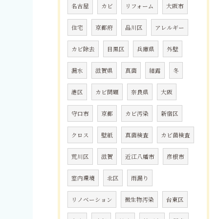
名古屋
カビ
リフォーム
大阪市
住宅
京都府
品川区
アレルギー
カビ除去
目黒区
兵庫県
外壁
漏水
滋賀県
真菌
結露
冬
港区
カビ問題
奈良県
大阪
守口市
京都
カビ汚染
新宿区
クロス
壁紙
真菌検査
カビ菌検査
荒川区
滋賀
近江八幡市
彦根市
室内環境
北区
雨漏り
リノベーション
微生物汚染
台東区