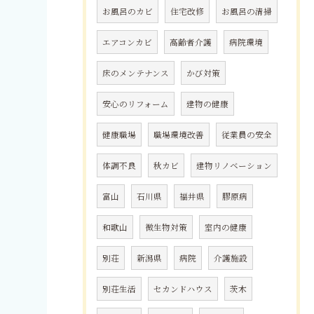
お風呂のカビ
住宅改修
お風呂の清掃
エアコンカビ
高齢者介護
病院環境
床のメンテナンス
かび対策
安心のリフォーム
建物の健康
健康職場
職場環境改善
従業員の安全
体調不良
秋カビ
建物リノベーション
富山
石川県
福井県
膠原病
和歌山
微生物対策
室内の健康
別荘
新潟県
病院
介護施設
別荘生活
セカンドハウス
茨木