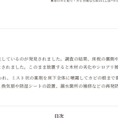
東京のカビ取り・カビ対策ならMIST工法®カ
生しているのが発見されました。調査の結果、床板の裏側
とされました。このまま放置すると木材の劣化やシロアリ
行われ、ミスト状の薬剤を床下全体に噴霧してカビの根ま
、換気扇や防湿シートの設置、漏水箇所の補修などの再発
目次