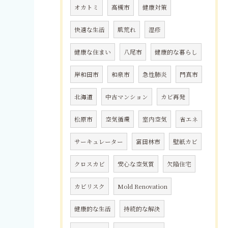
オカトミ
高槻市
健康対策
快適な生活
肌荒れ
湿疹
健康な住まい
八尾市
健康的な暮らし
岸和田市
和泉市
急性肺炎
門真市
北海道
中古マンション
カビ再発
松原市
空気循環
室内空気
省エネ
サーキュレーター
富田林市
壁紙カビ
クロスカビ
安心な空気質
欠陥住宅
カビリスク
Mold Renovation
健康的な生活
持続的な解決