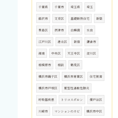
千葉県
千葉市
埼玉県
埼玉
藤沢市
文京区
基礎断熱住宅
新築
豊島区
摂津市
白癬菌
水虫
江戸川区
港北区
新宿
鎌倉市
湘南
中央区
天王寺区
淀川区
相模原市
相談
鶴見区
横浜市磯子区
横浜市青葉区
住宅被害
横浜市戸塚区
夏型性過敏性肺炎
呼吸器疾患
トリコスポロン
保戸谷区
川崎市
マンションのカビ
横浜市中区