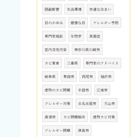
隠蔽配管
生活環境
快適な住まい
目のかゆみ
健康な目
アレルギー予防
専門家相談
生物学
真菌症
室内空気汚染
神奈川県川崎市
カビ業者
三重県
専門家のアドバイス
岐阜県
豊田市
西尾市
稲沢市
建物のカビ問題
半田市
江南市
アレルギー対策
北名古屋市
犬山市
清須市
カビ問題解決
建物カビ対策
アレルギー問題
津島市