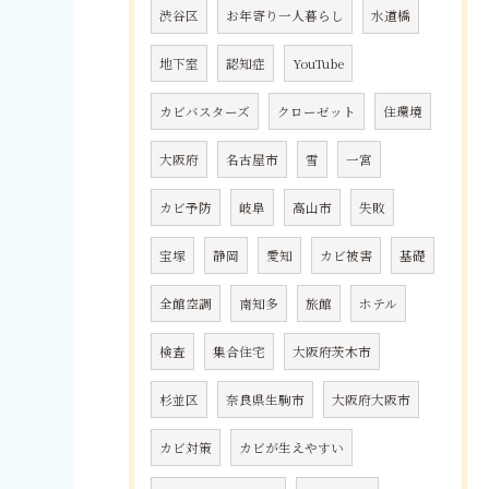
渋谷区
お年寄り一人暮らし
水道橋
地下室
認知症
YouTube
カビバスターズ
クローゼット
住環境
大阪府
名古屋市
雪
一宮
カビ予防
岐阜
高山市
失敗
宝塚
静岡
愛知
カビ被害
基礎
全館空調
南知多
旅館
ホテル
検査
集合住宅
大阪府茨木市
杉並区
奈良県生駒市
大阪府大阪市
カビ対策
カビが生えやすい