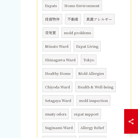
Expats
Home Environment
投資物件
不動産
真菌アレルギー
空気質
mold problems
Minato Ward
Expat Living
Shinagawa Ward
Tokyo
Healthy Home
Mold Allergies
Chiyoda Ward
Health & Well-being
Setagaya Ward
mold inspection
musty odors
expat support
Suginami Ward
Allergy Relief