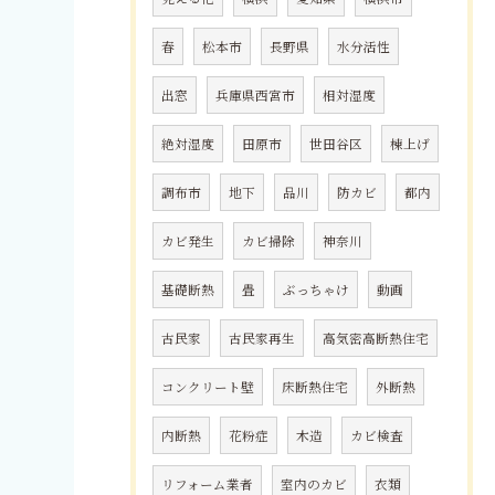
春
松本市
長野県
水分活性
出窓
兵庫県西宮市
相対湿度
絶対湿度
田原市
世田谷区
棟上げ
調布市
地下
品川
防カビ
都内
カビ発生
カビ掃除
神奈川
基礎断熱
畳
ぶっちゃけ
動画
古民家
古民家再生
高気密高断熱住宅
コンクリート壁
床断熱住宅
外断熱
内断熱
花粉症
木造
カビ検査
リフォーム業者
室内のカビ
衣類