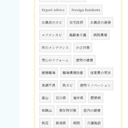
Expert Advice
Foreign Residents
お風呂のカビ
住宅改修
お風呂の清掃
エアコンカビ
高齢者介護
病院環境
床のメンテナンス
かび対策
安心のリフォーム
建物の健康
健康職場
職場環境改善
従業員の安全
体調不良
秋カビ
建物リノベーション
富山
石川県
福井県
膠原病
和歌山
微生物対策
室内の健康
別荘
新潟県
病院
介護施設