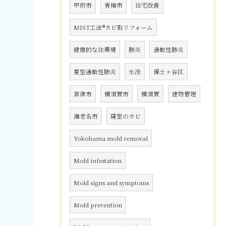
甲府市
青梅市
住宅改善
MIST工法®カビ取リフォーム
健康的な住環境
肺炎
過敏性肺炎
夏型過敏性肺炎
水没
保土ヶ谷区
宮津市
横須賀市
横須賀
建物管理
海老名市
寝室のカビ
Yokohama mold removal
Mold infestation
Mold signs and symptoms
Mold prevention