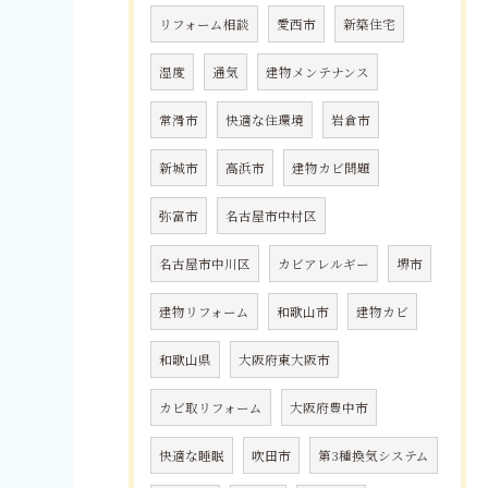
リフォーム相談
愛西市
新築住宅
湿度
通気
建物メンテナンス
常滑市
快適な住環境
岩倉市
新城市
高浜市
建物カビ問題
弥富市
名古屋市中村区
名古屋市中川区
カビアレルギー
堺市
建物リフォーム
和歌山市
建物カビ
和歌山県
大阪府東大阪市
カビ取リフォーム
大阪府豊中市
快適な睡眠
吹田市
第3種換気システム