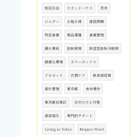
別荘生活
セカンドハウス
茨木
ビルダー
お施主様
建設問題
物流倉庫
商品保護
倉庫管理
漏水事故
放射暖房
除湿型放射冷暖房
健康な環境
カラーボックス
クロゼット
衣類ケア
飲食店経営
衛生管理
東京都
食材保存
東京都目黒区
住宅のカビ対策
清潔衛生
専門的サポート
Living in Tokyo
Meguro Ward