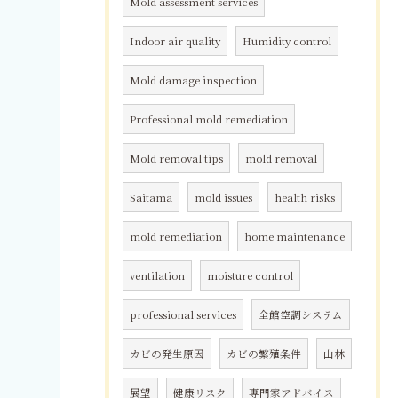
Mold assessment services
Indoor air quality
Humidity control
Mold damage inspection
Professional mold remediation
Mold removal tips
mold removal
Saitama
mold issues
health risks
mold remediation
home maintenance
ventilation
moisture control
professional services
全館空調システム
カビの発生原因
カビの繁殖条件
山林
展望
健康リスク
専門家アドバイス