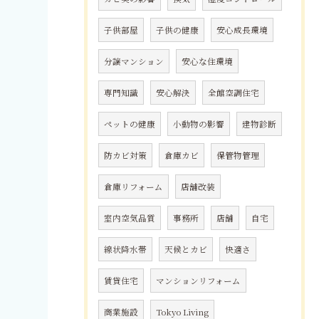
子供部屋
子供の健康
安心成長環境
分譲マンション
安心な住環境
専門知識
安心解決
全館空調住宅
ペットの健康
小動物の影響
建物診断
防カビ対策
倉庫カビ
保管物管理
倉庫リフォーム
店舗改装
室内空気品質
事務所
店舗
自宅
線状降水帯
天候とカビ
快適さ
賃貸住宅
マンションリフォーム
商業施設
Tokyo Living