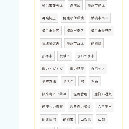
横浜市都筑区
港南区
横浜市緑区
再発防止
健康な住環境
横浜市南区
横浜市栄区
横浜市泉区
横浜市金沢区
住環境改善
横浜市西区
静岡県
熱海市
板橋区
さいたま市
喉のイガイガ
喉の健康
自宅ケア
予防方法
リスク
喉
対策
淡路島カビ問題
湿度管理
建物の通気
健康への影響
淡路島の気候
八王子市
健康住宅
静岡市
山梨県
山梨