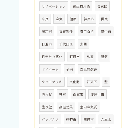
リノベーション
微生物汚染
台東区
奈良
空気
健康
神戸市
関東
瀬戸市
賃貸物件
費用負担
豊中市
日進市
千代田区
玄関
日当たり悪い
町田市
和室
湿気
マイホーム
子供
空気質改善
ウッドデッキ
文化財
江東区
壁
除カビ
寝室
西宮市
寝屋川市
塗り壁
調湿効果
室内空気質
ダンプネス
熊野市
田辺市
六本木