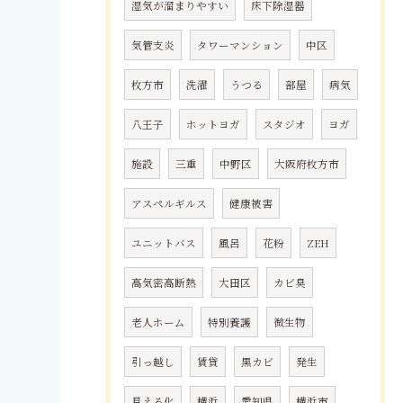
湿気が溜まりやすい
床下除湿器
気管支炎
タワーマンション
中区
枚方市
洗濯
うつる
部屋
病気
八王子
ホットヨガ
スタジオ
ヨガ
施設
三重
中野区
大阪府枚方市
アスペルギルス
健康被害
ユニットバス
風呂
花粉
ZEH
高気密高断熱
大田区
カビ臭
老人ホーム
特別養護
微生物
引っ越し
賃貸
黒カビ
発生
見える化
横浜
愛知県
横浜市