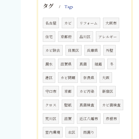
タグ
Tags
名古屋
カビ
リフォーム
大阪市
住宅
京都府
品川区
アレルギー
カビ除去
目黒区
兵庫県
外壁
漏水
滋賀県
真菌
結露
冬
港区
カビ問題
奈良県
大阪
守口市
京都
カビ汚染
新宿区
クロス
壁紙
真菌検査
カビ菌検査
荒川区
滋賀
近江八幡市
彦根市
室内環境
北区
雨漏り