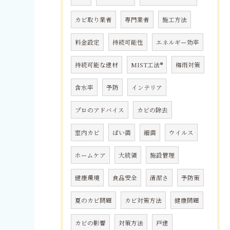
カビ取り業者
専門業者
施工方法
料金設定
持続可能性
エネルギー効率
持続可能な建材
MIST工法®
梅雨対策
含水率
予防
インテリア
プロのアドバイス
カビの除去
室内カビ
ばい菌
細菌
ウイルス
ホームケア
大統領
施設管理
健康環境
食品安全
清潔さ
予防策
夏のカビ問題
カビ対策方法
健康問題
カビの影響
対策方法
戸建