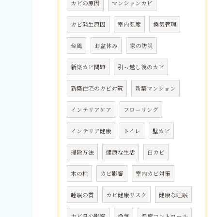
カビの原因
マンションカビ
カビ発生原因
室内湿度
換気管理
台風
お盆休み
家の防災
新築カビ問題
引っ越し後のカビ
新築住宅のカビ対策
新築マンション
インテリアケア
フローリング
インテリア健康
トイレ
壁カビ
掃除方法
健康な生活
白カビ
木の柱
カビ影響
室内カビ対策
睡眠の質
カビ健康リスク
健康な睡眠
カビ臭の影響
換気
湿度コントロール