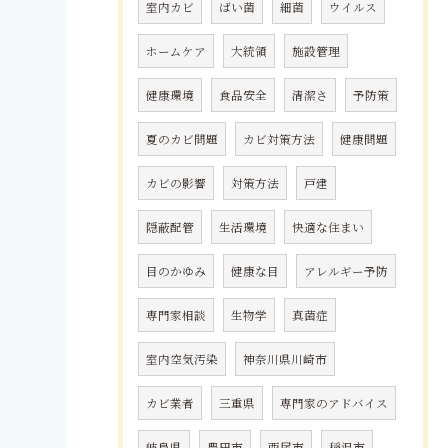
室内カビ
ばい菌
細菌
ウイルス
ホームケア
大統領
施設管理
健康環境
食品安全
清潔さ
予防策
夏のカビ問題
カビ対策方法
健康問題
カビの影響
対策方法
戸建
隠蔽配管
生活環境
快適な住まい
目のかゆみ
健康な目
アレルギー予防
専門家相談
生物学
真菌症
室内空気汚染
神奈川県川崎市
カビ業者
三重県
専門家のアドバイス
岐阜県
豊田市
西尾市
稲沢市