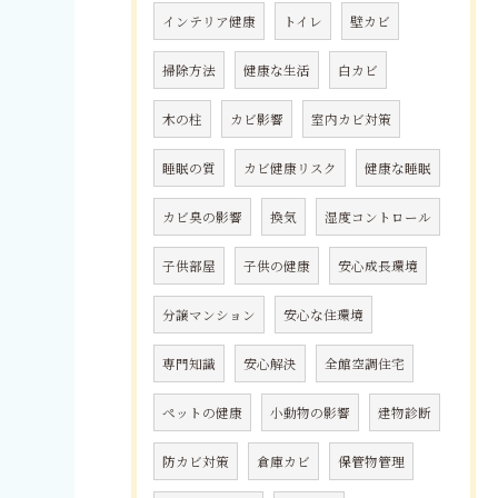
インテリア健康
トイレ
壁カビ
掃除方法
健康な生活
白カビ
木の柱
カビ影響
室内カビ対策
睡眠の質
カビ健康リスク
健康な睡眠
カビ臭の影響
換気
湿度コントロール
子供部屋
子供の健康
安心成長環境
分譲マンション
安心な住環境
専門知識
安心解決
全館空調住宅
ペットの健康
小動物の影響
建物診断
防カビ対策
倉庫カビ
保管物管理