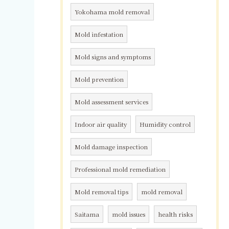
Yokohama mold removal
Mold infestation
Mold signs and symptoms
Mold prevention
Mold assessment services
Indoor air quality
Humidity control
Mold damage inspection
Professional mold remediation
Mold removal tips
mold removal
Saitama
mold issues
health risks