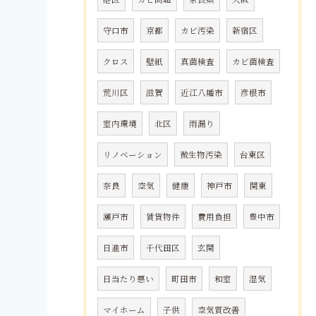
守口市
京都
カビ汚染
新宿区
クロス
壁紙
真菌検査
カビ菌検査
荒川区
滋賀
近江八幡市
彦根市
室内環境
北区
雨漏り
リノベーション
微生物汚染
台東区
奈良
空気
健康
神戸市
関東
瀬戸市
賃貸物件
費用負担
豊中市
日進市
千代田区
玄関
日当たり悪い
町田市
和室
湿気
マイホーム
子供
空気質改善