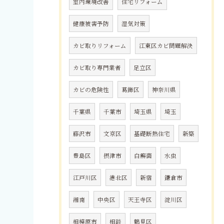
室内環境改善
住宅リフォーム
健康被害予防
湿気対策
カビ取りリフォーム
江東区カビ問題解決
カビ取り専門業者
足立区
カビの危険性
葛飾区
神奈川県
千葉県
千葉市
埼玉県
埼玉
藤沢市
文京区
基礎断熱住宅
新築
豊島区
摂津市
白癬菌
水虫
江戸川区
港北区
新宿
鎌倉市
湘南
中央区
天王寺区
淀川区
相模原市
相談
鶴見区