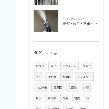
2026/08/07
愛知・岐阜・三重・静岡でカビアレルギーにお悩みの方へ｜MIST工法®による安全なカビ対策と健康な住まいづくり
タグ
Tags
名古屋
カビ
リフォーム
大阪市
住宅
京都府
品川区
アレルギー
カビ除去
目黒区
兵庫県
外壁
漏水
滋賀県
真菌
結露
冬
港区
カビ問題
奈良県
大阪