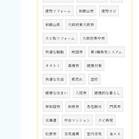
建物リフォーム
和歌山市
建物カビ
和歌山県
大阪府東大阪市
カビ取リフォーム
大阪府豊中市
快適な睡眠
吹田市
第3種換気システム
オカトミ
高槻市
健康対策
快適な生活
肌荒れ
湿疹
健康な住まい
八尾市
健康的な暮らし
岸和田市
和泉市
急性肺炎
門真市
北海道
中古マンション
カビ再発
松原市
空気循環
室内空気
省エネ