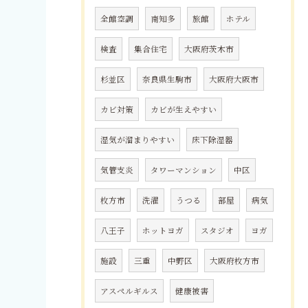
全館空調
南知多
旅館
ホテル
検査
集合住宅
大阪府茨木市
杉並区
奈良県生駒市
大阪府大阪市
カビ対策
カビが生えやすい
湿気が溜まりやすい
床下除湿器
気管支炎
タワーマンション
中区
枚方市
洗濯
うつる
部屋
病気
八王子
ホットヨガ
スタジオ
ヨガ
施設
三重
中野区
大阪府枚方市
アスペルギルス
健康被害