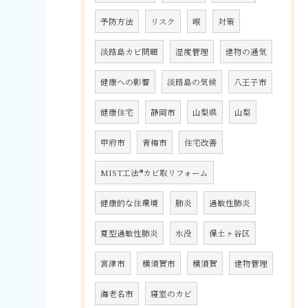
予防方法
リスク
喉
対策
淡路島カビ問題
湿度管理
建物の通気
健康への影響
淡路島の気候
八王子市
健康住宅
静岡市
山梨県
山梨
甲府市
青梅市
住宅改善
MIST工法®カビ取リフォーム
健康的な住環境
肺炎
過敏性肺炎
夏型過敏性肺炎
水没
保土ヶ谷区
宮津市
横須賀市
横須賀
建物管理
海老名市
寝室のカビ