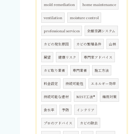
mold remediation
home maintenance
ventilation
moisture control
professional services
全館空調システム
カビの発生原因
カビの繁殖条件
山林
展望
健康リスク
専門家アドバイス
カビ取り業者
専門業者
施工方法
料金設定
持続可能性
エネルギー効率
持続可能な建材
MIST工法®
梅雨対策
含水率
予防
インテリア
プロのアドバイス
カビの除去