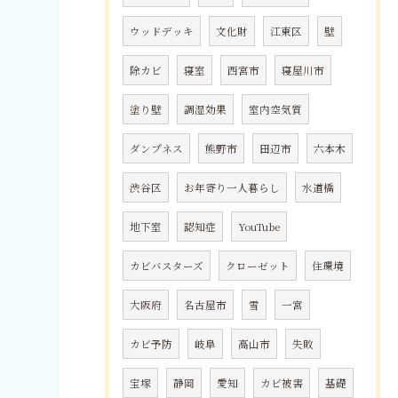
ウッドデッキ
文化財
江東区
壁
除カビ
寝室
西宮市
寝屋川市
塗り壁
調湿効果
室内空気質
ダンプネス
熊野市
田辺市
六本木
渋谷区
お年寄り一人暮らし
水道橋
地下室
認知症
YouTube
カビバスターズ
クローゼット
住環境
大阪府
名古屋市
雪
一宮
カビ予防
岐阜
高山市
失敗
宝塚
静岡
愛知
カビ被害
基礎