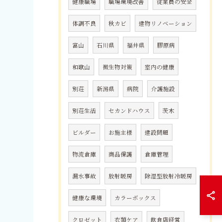
健康職場
職場環境改善
従業員の安全
体調不良
秋カビ
建物リノベーション
富山
石川県
福井県
膠原病
和歌山
微生物対策
室内の健康
別荘
新潟県
病院
介護施設
別荘生活
セカンドハウス
茨木
ビルダー
お施主様
建設問題
物流倉庫
商品保護
倉庫管理
漏水事故
放射暖房
除湿型放射冷暖房
健康な環境
カラーボックス
クロゼット
衣類ケア
飲食店経営