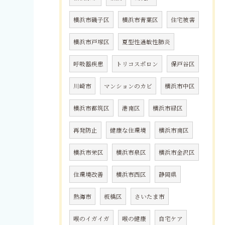
横浜市磯子区
横浜市青葉区
住宅被害
横浜市戸塚区
夏型性過敏性肺炎
呼吸器疾患
トリコスポロン
保戸谷区
川崎市
マンションのカビ
横浜市中区
横浜市都筑区
港南区
横浜市緑区
再発防止
健康な住環境
横浜市南区
横浜市栄区
横浜市泉区
横浜市金沢区
住環境改善
横浜市西区
静岡県
熱海市
板橋区
さいたま市
喉のイガイガ
喉の健康
自宅ケア