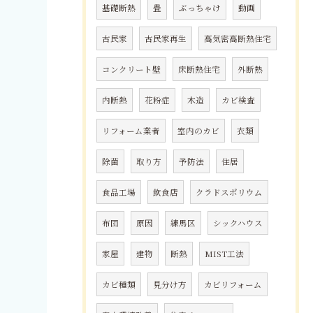
基礎断熱
畳
ぶっちゃけ
動画
古民家
古民家再生
高気密高断熱住宅
コンクリート壁
床断熱住宅
外断熱
内断熱
花粉症
木造
カビ検査
リフォーム業者
室内のカビ
衣類
除菌
取り方
予防法
住居
食品工場
飲食店
クラドスポリウム
布団
原因
練馬区
シックハウス
家屋
建物
断熱
MIST工法
カビ種類
見分け方
カビリフォーム