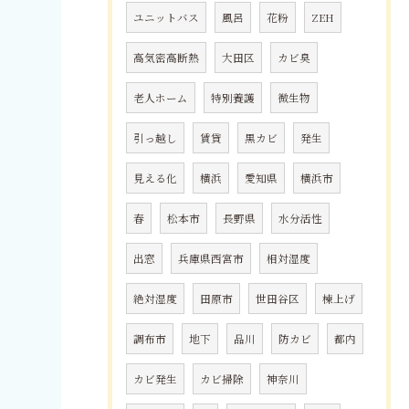
ユニットバス
風呂
花粉
ZEH
高気密高断熱
大田区
カビ臭
老人ホーム
特別養護
微生物
引っ越し
賃貸
黒カビ
発生
見える化
横浜
愛知県
横浜市
春
松本市
長野県
水分活性
出窓
兵庫県西宮市
相対湿度
絶対湿度
田原市
世田谷区
棟上げ
調布市
地下
品川
防カビ
都内
カビ発生
カビ掃除
神奈川