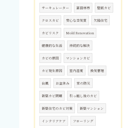
サーキュレーター
富田林市
壁紙カビ
クロスカビ
安心な空気質
欠陥住宅
カビリスク
Mold Renovation
健康的な生活
持続的な解決
カビの原因
マンションカビ
カビ発生原因
室内湿度
換気管理
台風
お盆休み
家の防災
新築カビ問題
引っ越し後のカビ
新築住宅のカビ対策
新築マンション
インテリアケア
フローリング