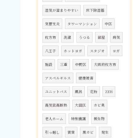
湿気が溜まりやすい
床下除湿器
気管支炎
タワーマンション
中区
枚方市
洗濯
うつる
部屋
病気
八王子
ホットヨガ
スタジオ
ヨガ
施設
三重
中野区
大阪府枚方市
アスペルギルス
健康被害
ユニットバス
風呂
花粉
ZEH
高気密高断熱
大田区
カビ臭
老人ホーム
特別養護
微生物
引っ越し
賃貸
黒カビ
発生