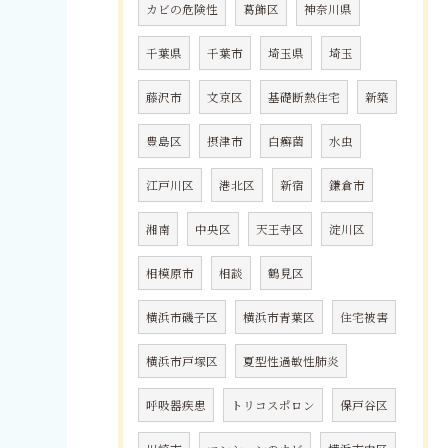
カビの危険性
葛飾区
神奈川県
千葉県
千葉市
埼玉県
埼玉
藤沢市
文京区
基礎断熱住宅
新築
豊島区
摂津市
白癬菌
水虫
江戸川区
港北区
新宿
鎌倉市
湘南
中央区
天王寺区
淀川区
相模原市
相談
鶴見区
横浜市磯子区
横浜市青葉区
住宅被害
横浜市戸塚区
夏型性過敏性肺炎
呼吸器疾患
トリコスポロン
保戸谷区