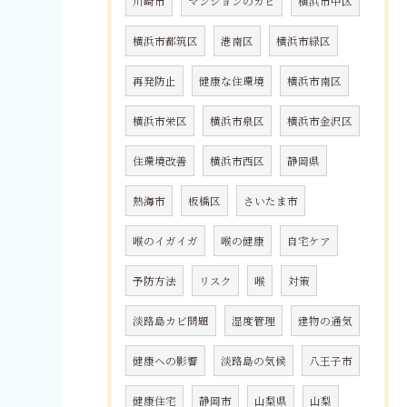
川崎市
マンションのカビ
横浜市中区
横浜市都筑区
港南区
横浜市緑区
再発防止
健康な住環境
横浜市南区
横浜市栄区
横浜市泉区
横浜市金沢区
住環境改善
横浜市西区
静岡県
熱海市
板橋区
さいたま市
喉のイガイガ
喉の健康
自宅ケア
予防方法
リスク
喉
対策
淡路島カビ問題
湿度管理
建物の通気
健康への影響
淡路島の気候
八王子市
健康住宅
静岡市
山梨県
山梨