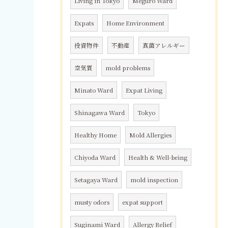
Living in Tokyo
Meguro Ward
Expats
Home Environment
投資物件
不動産
真菌アレルギー
空気質
mold problems
Minato Ward
Expat Living
Shinagawa Ward
Tokyo
Healthy Home
Mold Allergies
Chiyoda Ward
Health & Well-being
Setagaya Ward
mold inspection
musty odors
expat support
Suginami Ward
Allergy Relief