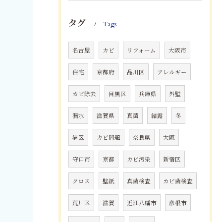
タグ
Tags
名古屋
カビ
リフォーム
大阪市
住宅
京都府
品川区
アレルギー
カビ除去
目黒区
兵庫県
外壁
漏水
滋賀県
真菌
結露
冬
港区
カビ問題
奈良県
大阪
守口市
京都
カビ汚染
新宿区
クロス
壁紙
真菌検査
カビ菌検査
荒川区
滋賀
近江八幡市
彦根市