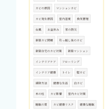
カビの原因
マンションカビ
カビ発生原因
室内湿度
換気管理
台風
お盆休み
家の防災
新築カビ問題
引っ越し後のカビ
新築住宅のカビ対策
新築マンション
インテリアケア
フローリング
インテリア健康
トイレ
壁カビ
掃除方法
健康な生活
白カビ
木の柱
カビ影響
室内カビ対策
睡眠の質
カビ健康リスク
健康な睡眠