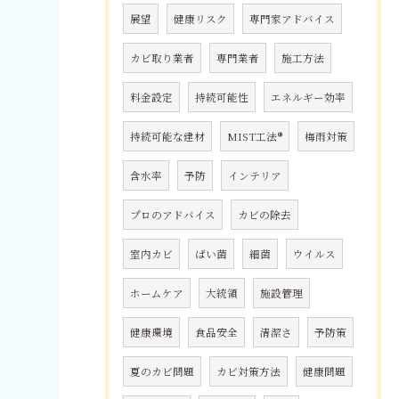
展望
健康リスク
専門家アドバイス
カビ取り業者
専門業者
施工方法
料金設定
持続可能性
エネルギー効率
持続可能な建材
MIST工法®
梅雨対策
含水率
予防
インテリア
プロのアドバイス
カビの除去
室内カビ
ばい菌
細菌
ウイルス
ホームケア
大統領
施設管理
健康環境
食品安全
清潔さ
予防策
夏のカビ問題
カビ対策方法
健康問題