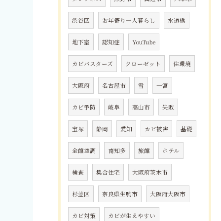
渋谷区
お年寄り一人暮らし
水道橋
地下室
認知症
YouTube
カビバスターズ
クローゼット
住環境
大阪府
名古屋市
雪
一宮
カビ予防
岐阜
高山市
失敗
宝塚
静岡
愛知
カビ被害
基礎
全館空調
南知多
旅館
ホテル
検査
集合住宅
大阪府茨木市
杉並区
奈良県生駒市
大阪府大阪市
カビ対策
カビが生えやすい