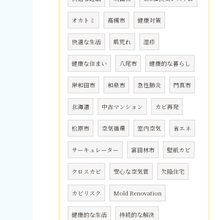
オカトミ
高槻市
健康対策
快適な生活
肌荒れ
湿疹
健康な住まい
八尾市
健康的な暮らし
岸和田市
和泉市
急性肺炎
門真市
北海道
中古マンション
カビ再発
松原市
空気循環
室内空気
省エネ
サーキュレーター
富田林市
壁紙カビ
クロスカビ
安心な空気質
欠陥住宅
カビリスク
Mold Renovation
健康的な生活
持続的な解決