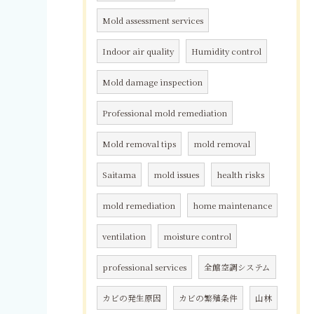
Mold assessment services
Indoor air quality
Humidity control
Mold damage inspection
Professional mold remediation
Mold removal tips
mold removal
Saitama
mold issues
health risks
mold remediation
home maintenance
ventilation
moisture control
professional services
全館空調システム
カビの発生原因
カビの繁殖条件
山林