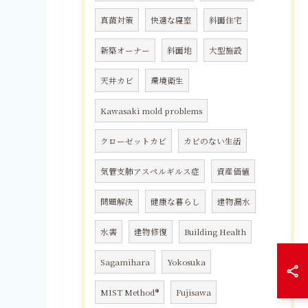
真菌対策
快適な寝室
斜面住宅
新築オーナー
斜面地
大型施設
天井カビ
環境衛生
Kawasaki mold problems
クローゼットカビ
カビのない生活
気管支肺アスペルギルス症
資産価値
問題解決
健康な暮らし
建物漏水
水害
建物修復
Building Health
Sagamihara
Yokosuka
MIST Method®
Fujisawa