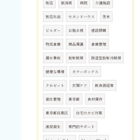
別荘
新潟県
病院
介護施設
別荘生活
セカンドハウス
茨木
ビルダー
お施主様
建設問題
物流倉庫
商品保護
倉庫管理
漏水事故
放射暖房
除湿型放射冷暖房
健康な環境
カラーボックス
クロゼット
衣類ケア
飲食店経営
衛生管理
東京都
食材保存
東京都目黒区
住宅のカビ対策
清潔衛生
専門的サポート