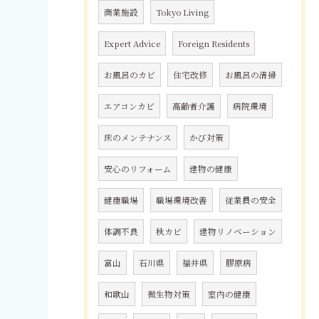
商業施設
Tokyo Living
Expert Advice
Foreign Residents
お風呂のカビ
住宅改修
お風呂の清掃
エアコンカビ
高齢者介護
病院環境
床のメンテナンス
かび対策
安心のリフォーム
建物の健康
健康職場
職場環境改善
従業員の安全
体調不良
秋カビ
建物リノベーション
富山
石川県
福井県
膠原病
和歌山
微生物対策
室内の健康