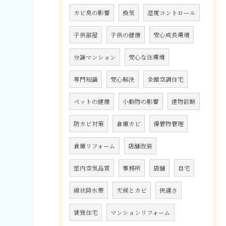
カビ臭の影響
換気
湿度コントロール
子供部屋
子供の健康
安心成長環境
分譲マンション
安心な住環境
専門知識
安心解決
全館空調住宅
ペットの健康
小動物の影響
建物診断
防カビ対策
倉庫カビ
保管物管理
倉庫リフォーム
店舗改装
室内空気品質
事務所
店舗
自宅
線状降水帯
天候とカビ
快適さ
賃貸住宅
マンションリフォーム