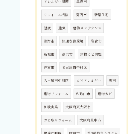
アレルギー問題
津島市
リフォーム相談
愛西市
新築住宅
湿度
通気
建物メンテナンス
常滑市
快適な住環境
岩倉市
新城市
高浜市
建物カビ問題
弥富市
名古屋市中村区
名古屋市中川区
カビアレルギー
堺市
建物リフォーム
和歌山市
建物カビ
和歌山県
大阪府東大阪市
カビ取リフォーム
大阪府豊中市
快適な睡眠
吹田市
第3種換気システム