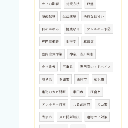
カビの影響
対策方法
戸建
隠蔽配管
生活環境
快適な住まい
目のかゆみ
健康な目
アレルギー予防
専門家相談
生物学
真菌症
室内空気汚染
神奈川県川崎市
カビ業者
三重県
専門家のアドバイス
岐阜県
豊田市
西尾市
稲沢市
建物のカビ問題
半田市
江南市
アレルギー対策
北名古屋市
犬山市
清須市
カビ問題解決
建物カビ対策