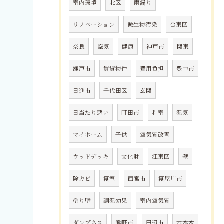
室内環境
北区
雨漏り
リノベーション
微生物汚染
台東区
奈良
空気
健康
神戸市
関東
瀬戸市
賃貸物件
費用負担
豊中市
日進市
千代田区
玄関
日当たり悪い
町田市
和室
湿気
マイホーム
子供
空気質改善
ウッドデッキ
文化財
江東区
壁
除カビ
寝室
西宮市
寝屋川市
塗り壁
調湿効果
室内空気質
ダンプネス
熊野市
田辺市
六本木