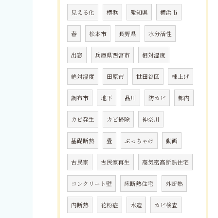
見える化
横浜
愛知県
横浜市
春
松本市
長野県
水分活性
出窓
兵庫県西宮市
相対湿度
絶対湿度
田原市
世田谷区
棟上げ
調布市
地下
品川
防カビ
都内
カビ発生
カビ掃除
神奈川
基礎断熱
畳
ぶっちゃけ
動画
古民家
古民家再生
高気密高断熱住宅
コンクリート壁
床断熱住宅
外断熱
内断熱
花粉症
木造
カビ検査