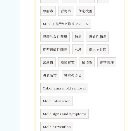
甲府市
青梅市
住宅改善
MIST工法®カビ取リフォーム
健康的な住環境
肺炎
過敏性肺炎
夏型過敏性肺炎
水没
保土ヶ谷区
宮津市
横須賀市
横須賀
建物管理
海老名市
寝室のカビ
Yokohama mold removal
Mold infestation
Mold signs and symptoms
Mold prevention