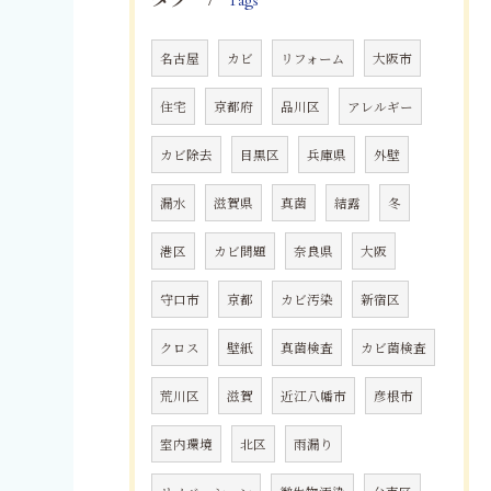
Tags
名古屋
カビ
リフォーム
大阪市
住宅
京都府
品川区
アレルギー
カビ除去
目黒区
兵庫県
外壁
漏水
滋賀県
真菌
結露
冬
港区
カビ問題
奈良県
大阪
守口市
京都
カビ汚染
新宿区
クロス
壁紙
真菌検査
カビ菌検査
荒川区
滋賀
近江八幡市
彦根市
室内環境
北区
雨漏り