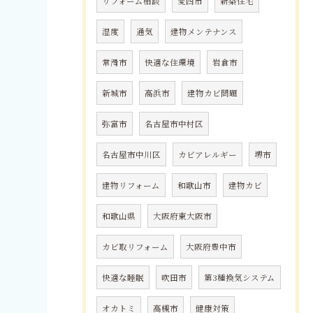
リフォーム相談
愛西市
新築住宅
湿度
通気
建物メンテナンス
常滑市
快適な住環境
岩倉市
新城市
高浜市
建物カビ問題
弥富市
名古屋市中村区
名古屋市中川区
カビアレルギー
堺市
建物リフォーム
和歌山市
建物カビ
和歌山県
大阪府東大阪市
カビ取リフォーム
大阪府豊中市
快適な睡眠
吹田市
第3種換気システム
オカトミ
高槻市
健康対策