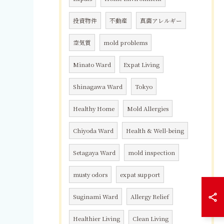
投資物件
不動産
真菌アレルギー
空気質
mold problems
Minato Ward
Expat Living
Shinagawa Ward
Tokyo
Healthy Home
Mold Allergies
Chiyoda Ward
Health & Well-being
Setagaya Ward
mold inspection
musty odors
expat support
Suginami Ward
Allergy Relief
Healthier Living
Clean Living