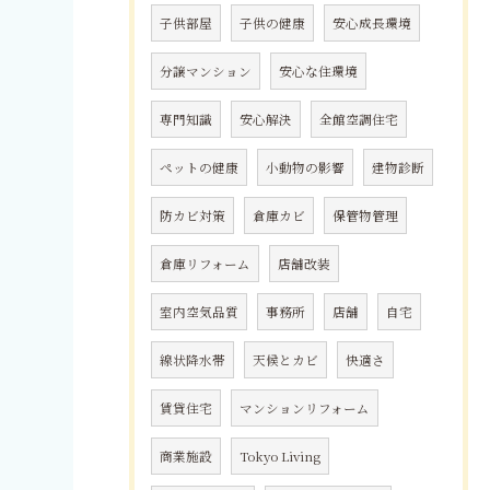
子供部屋
子供の健康
安心成長環境
分譲マンション
安心な住環境
専門知識
安心解決
全館空調住宅
ペットの健康
小動物の影響
建物診断
防カビ対策
倉庫カビ
保管物管理
倉庫リフォーム
店舗改装
室内空気品質
事務所
店舗
自宅
線状降水帯
天候とカビ
快適さ
賃貸住宅
マンションリフォーム
商業施設
Tokyo Living