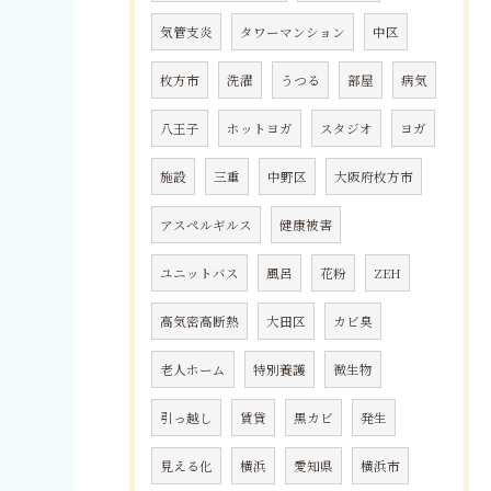
気管支炎
タワーマンション
中区
枚方市
洗濯
うつる
部屋
病気
八王子
ホットヨガ
スタジオ
ヨガ
施設
三重
中野区
大阪府枚方市
アスペルギルス
健康被害
ユニットバス
風呂
花粉
ZEH
高気密高断熱
大田区
カビ臭
老人ホーム
特別養護
微生物
引っ越し
賃貸
黒カビ
発生
見える化
横浜
愛知県
横浜市