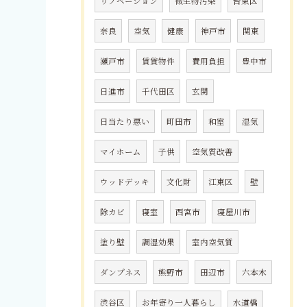
リノベーション
微生物汚染
台東区
奈良
空気
健康
神戸市
関東
瀬戸市
賃貸物件
費用負担
豊中市
日進市
千代田区
玄関
日当たり悪い
町田市
和室
湿気
マイホーム
子供
空気質改善
ウッドデッキ
文化財
江東区
壁
除カビ
寝室
西宮市
寝屋川市
塗り壁
調湿効果
室内空気質
ダンプネス
熊野市
田辺市
六本木
渋谷区
お年寄り一人暮らし
水道橋