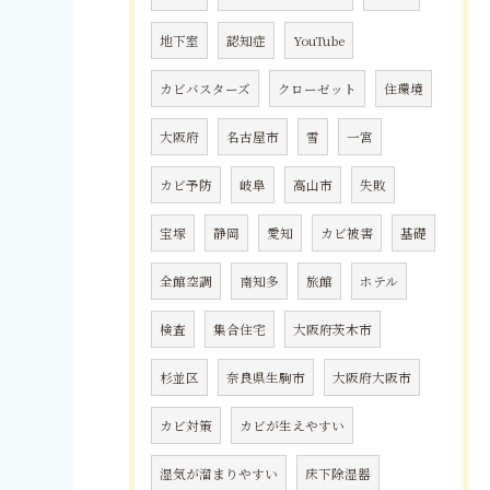
地下室
認知症
YouTube
カビバスターズ
クローゼット
住環境
大阪府
名古屋市
雪
一宮
カビ予防
岐阜
高山市
失敗
宝塚
静岡
愛知
カビ被害
基礎
全館空調
南知多
旅館
ホテル
検査
集合住宅
大阪府茨木市
杉並区
奈良県生駒市
大阪府大阪市
カビ対策
カビが生えやすい
湿気が溜まりやすい
床下除湿器