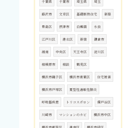
千葉県
千葉市
埼玉県
埼玉
藤沢市
文京区
基礎断熱住宅
新築
豊島区
摂津市
白癬菌
水虫
江戸川区
港北区
新宿
鎌倉市
湘南
中央区
天王寺区
淀川区
相模原市
相談
鶴見区
横浜市磯子区
横浜市青葉区
住宅被害
横浜市戸塚区
夏型性過敏性肺炎
呼吸器疾患
トリコスポロン
保戸谷区
川崎市
マンションのカビ
横浜市中区
横浜市都筑区
港南区
横浜市緑区