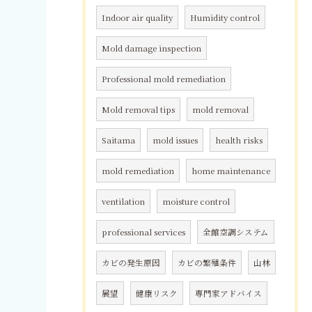
Indoor air quality
Humidity control
Mold damage inspection
Professional mold remediation
Mold removal tips
mold removal
Saitama
mold issues
health risks
mold remediation
home maintenance
ventilation
moisture control
professional services
全館空調システム
カビの発生原因
カビの繁殖条件
山林
展望
健康リスク
専門家アドバイス