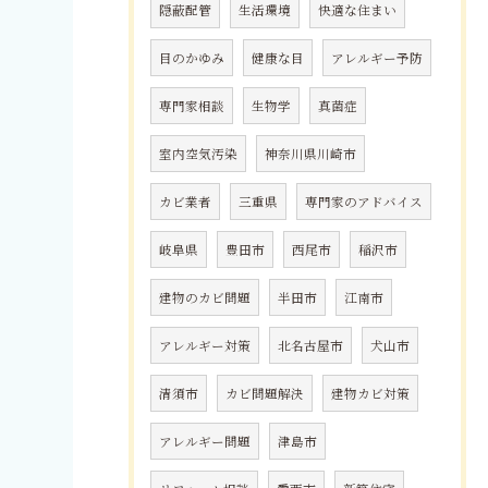
隠蔽配管
生活環境
快適な住まい
目のかゆみ
健康な目
アレルギー予防
専門家相談
生物学
真菌症
室内空気汚染
神奈川県川崎市
カビ業者
三重県
専門家のアドバイス
岐阜県
豊田市
西尾市
稲沢市
建物のカビ問題
半田市
江南市
アレルギー対策
北名古屋市
犬山市
清須市
カビ問題解決
建物カビ対策
アレルギー問題
津島市