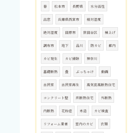
春
松本市
長野県
水分活性
出窓
兵庫県西宮市
相対湿度
絶対湿度
田原市
世田谷区
棟上げ
調布市
地下
品川
防カビ
都内
カビ発生
カビ掃除
神奈川
基礎断熱
畳
ぶっちゃけ
動画
古民家
古民家再生
高気密高断熱住宅
コンクリート壁
床断熱住宅
外断熱
内断熱
花粉症
木造
カビ検査
リフォーム業者
室内のカビ
衣類