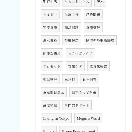
別荘生活
セカンドハウス
茨木
ビルダー
お施主様
建設問題
物流倉庫
商品保護
倉庫管理
漏水事故
放射暖房
除湿型放射冷暖房
健康な環境
カラーボックス
クロゼット
衣類ケア
飲食店経営
衛生管理
東京都
食材保存
東京都目黒区
住宅のカビ対策
清潔衛生
専門的サポート
Living in Tokyo
Meguro Ward
Expats
Home Environment