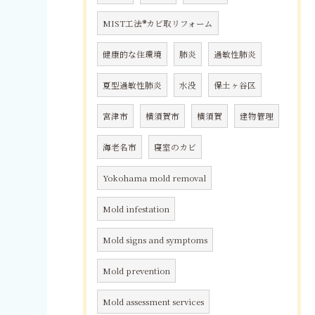
MIST工法®カビ取リフォーム
健康的な住環境
肺炎
過敏性肺炎
夏型過敏性肺炎
水没
保土ヶ谷区
宮津市
横須賀市
横須賀
建物管理
海老名市
寝室のカビ
Yokohama mold removal
Mold infestation
Mold signs and symptoms
Mold prevention
Mold assessment services