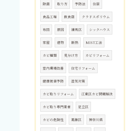
除菌
取り方
予防法
住居
食品工場
飲食店
クラドスポリウム
布団
原因
練馬区
シックハウス
家屋
建物
断熱
MIST工法
カビ種類
見分け方
カビリフォーム
室内環境改善
住宅リフォーム
健康被害予防
湿気対策
カビ取りリフォーム
江東区カビ問題解決
カビ取り専門業者
足立区
カビの危険性
葛飾区
神奈川県