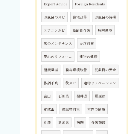
Expert Advice
Foreign Residents
お風呂のカビ
住宅改修
お風呂の清掃
エアコンカビ
高齢者介護
病院環境
床のメンテナンス
かび対策
安心のリフォーム
建物の健康
健康職場
職場環境改善
従業員の安全
体調不良
秋カビ
建物リノベーション
富山
石川県
福井県
膠原病
和歌山
微生物対策
室内の健康
別荘
新潟県
病院
介護施設