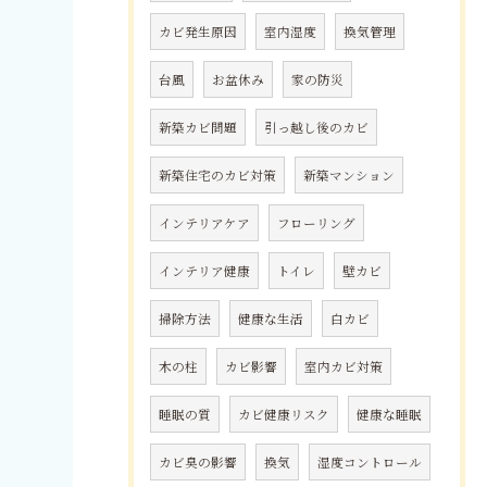
カビ発生原因
室内湿度
換気管理
台風
お盆休み
家の防災
新築カビ問題
引っ越し後のカビ
新築住宅のカビ対策
新築マンション
インテリアケア
フローリング
インテリア健康
トイレ
壁カビ
掃除方法
健康な生活
白カビ
木の柱
カビ影響
室内カビ対策
睡眠の質
カビ健康リスク
健康な睡眠
カビ臭の影響
換気
湿度コントロール