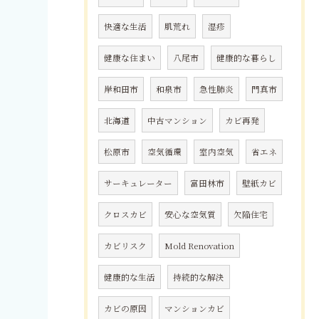
快適な生活
肌荒れ
湿疹
健康な住まい
八尾市
健康的な暮らし
岸和田市
和泉市
急性肺炎
門真市
北海道
中古マンション
カビ再発
松原市
空気循環
室内空気
省エネ
サーキュレーター
富田林市
壁紙カビ
クロスカビ
安心な空気質
欠陥住宅
カビリスク
Mold Renovation
健康的な生活
持続的な解決
カビの原因
マンションカビ