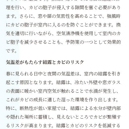
理を行い、カビの胞子が侵入する隙間を塞ぐ必要があり
ます。さらに、窓や扉の気密性を高めることで、強風時
にカビの胞子が室内に入るのを防ぐことができます。換
気を適切に行いながら、空気清浄機を使用して室内のカ
ビ胞子を減少させることも、予防策の一つとして効果的
です。
気温差がもたらす結露とカビのリスク
春に見られる日中と夜間の気温差は、室内の結露を引き
起こす原因となります。結露は、冷たい外壁や窓ガラス
の表面に暖かい室内空気が触れることで水滴が発生し、
これがカビの成長に適した湿った環境を作り出します。
特に、断熱性が低い家屋では、結露による水分が壁内部
や隠れた場所に蓄積し、見えないところでカビが繁殖す
るリスクが高まります。結露とカビのリスクを低減する