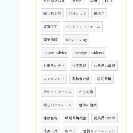
室内空気品質
事務所
店舗
自宅
線状降水帯
天候とカビ
快適さ
賃貸住宅
マンションリフォーム
商業施設
Tokyo Living
Expert Advice
Foreign Residents
お風呂のカビ
住宅改修
お風呂の清掃
エアコンカビ
高齢者介護
病院環境
床のメンテナンス
かび対策
安心のリフォーム
建物の健康
健康職場
職場環境改善
従業員の安全
体調不良
秋カビ
建物リノベーション