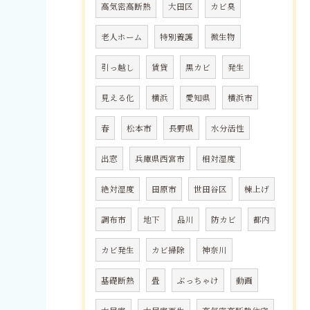
高気密高断熱
大田区
カビ臭
老人ホーム
特別養護
微生物
引っ越し
賃貸
黒カビ
発生
見える化
横浜
愛知県
横浜市
春
松本市
長野県
水分活性
出窓
兵庫県西宮市
相対湿度
絶対湿度
田原市
世田谷区
棟上げ
調布市
地下
品川
防カビ
都内
カビ発生
カビ掃除
神奈川
基礎断熱
畳
ぶっちゃけ
動画