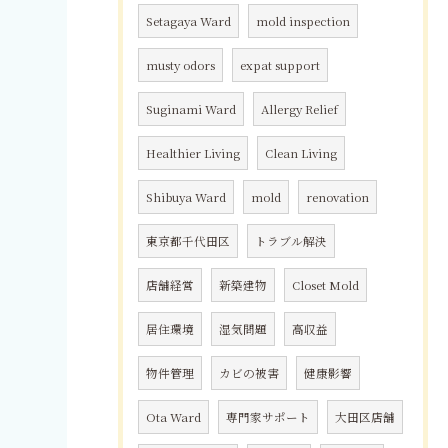
Setagaya Ward
mold inspection
musty odors
expat support
Suginami Ward
Allergy Relief
Healthier Living
Clean Living
Shibuya Ward
mold
renovation
東京都千代田区
トラブル解決
店舗経営
新築建物
Closet Mold
居住環境
湿気問題
高収益
物件管理
カビの被害
健康影響
Ota Ward
専門家サポート
大田区店舗