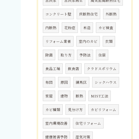
古民家
古民家再生
高気密高断熱住宅
コンクリート壁
床断熱住宅
外断熱
内断熱
花粉症
木造
カビ検査
リフォーム業者
室内のカビ
衣類
除菌
取り方
予防法
住居
食品工場
飲食店
クラドスポリウム
布団
原因
練馬区
シックハウス
家屋
建物
断熱
MIST工法
カビ種類
見分け方
カビリフォーム
室内環境改善
住宅リフォーム
健康被害予防
湿気対策