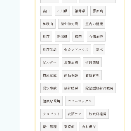
富山
石川県
福井県
膠原病
和歌山
微生物対策
室内の健康
別荘
新潟県
病院
介護施設
別荘生活
セカンドハウス
茨木
ビルダー
お施主様
建設問題
物流倉庫
商品保護
倉庫管理
漏水事故
放射暖房
除湿型放射冷暖房
健康な環境
カラーボックス
クロゼット
衣類ケア
飲食店経営
衛生管理
東京都
食材保存