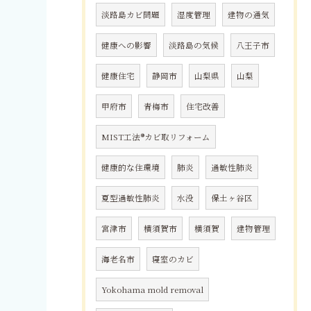
淡路島カビ問題
湿度管理
建物の通気
健康への影響
淡路島の気候
八王子市
健康住宅
静岡市
山梨県
山梨
甲府市
青梅市
住宅改善
MIST工法®カビ取リフォーム
健康的な住環境
肺炎
過敏性肺炎
夏型過敏性肺炎
水没
保土ヶ谷区
宮津市
横須賀市
横須賀
建物管理
海老名市
寝室のカビ
Yokohama mold removal