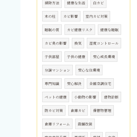
掃除方法
健康な生活
白カビ
木の柱
カビ影響
室内カビ対策
睡眠の質
カビ健康リスク
健康な睡眠
カビ臭の影響
換気
湿度コントロール
子供部屋
子供の健康
安心成長環境
分譲マンション
安心な住環境
専門知識
安心解決
全館空調住宅
ペットの健康
小動物の影響
建物診断
防カビ対策
倉庫カビ
保管物管理
倉庫リフォーム
店舗改装