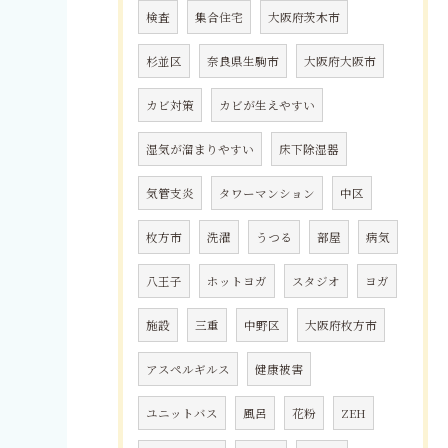
検査
集合住宅
大阪府茨木市
杉並区
奈良県生駒市
大阪府大阪市
カビ対策
カビが生えやすい
湿気が溜まりやすい
床下除湿器
気管支炎
タワーマンション
中区
枚方市
洗濯
うつる
部屋
病気
八王子
ホットヨガ
スタジオ
ヨガ
施設
三重
中野区
大阪府枚方市
アスペルギルス
健康被害
ユニットバス
風呂
花粉
ZEH