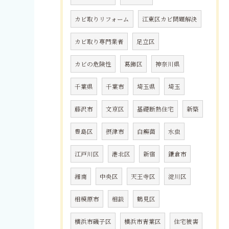
カビ取りリフォーム
江東区カビ問題解決
カビ取り専門業者
足立区
カビの危険性
葛飾区
神奈川県
千葉県
千葉市
埼玉県
埼玉
藤沢市
文京区
基礎断熱住宅
新築
豊島区
摂津市
白癬菌
水虫
江戸川区
港北区
新宿
鎌倉市
湘南
中央区
天王寺区
淀川区
相模原市
相談
鶴見区
横浜市磯子区
横浜市青葉区
住宅被害