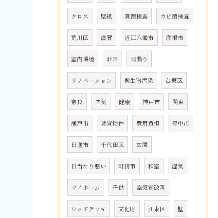
クロス
壁紙
真菌検査
カビ菌検査
荒川区
滋賀
近江八幡市
彦根市
室内環境
北区
雨漏り
リノベーション
微生物汚染
台東区
奈良
空気
健康
神戸市
関東
瀬戸市
賃貸物件
費用負担
豊中市
日進市
千代田区
玄関
日当たり悪い
町田市
和室
湿気
マイホーム
子供
空気質改善
ウッドデッキ
文化財
江東区
壁