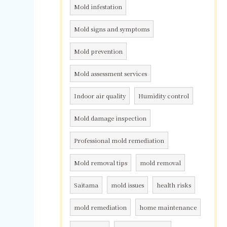
Mold infestation
Mold signs and symptoms
Mold prevention
Mold assessment services
Indoor air quality
Humidity control
Mold damage inspection
Professional mold remediation
Mold removal tips
mold removal
Saitama
mold issues
health risks
mold remediation
home maintenance