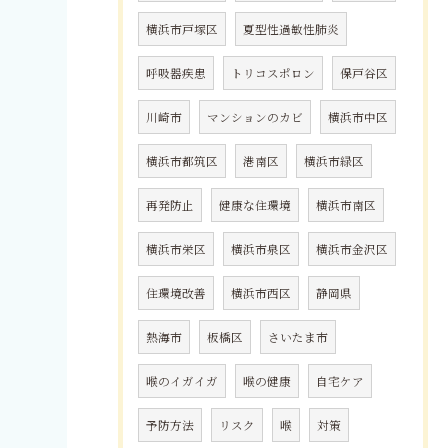
横浜市戸塚区
夏型性過敏性肺炎
呼吸器疾患
トリコスポロン
保戸谷区
川崎市
マンションのカビ
横浜市中区
横浜市都筑区
港南区
横浜市緑区
再発防止
健康な住環境
横浜市南区
横浜市栄区
横浜市泉区
横浜市金沢区
住環境改善
横浜市西区
静岡県
熱海市
板橋区
さいたま市
喉のイガイガ
喉の健康
自宅ケア
予防方法
リスク
喉
対策