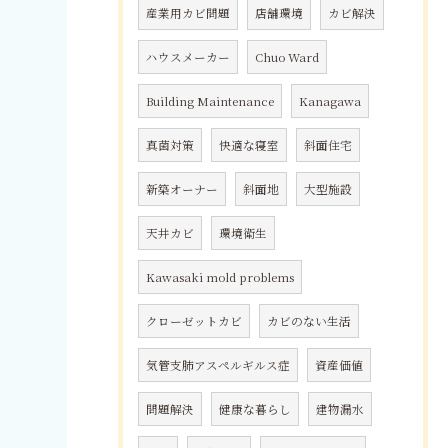
産業用カビ問題
店舗環境
カビ解決
ハウスメーカー
Chuo Ward
Building Maintenance
Kanagawa
真菌対策
快適な寝室
斜面住宅
新築オーナー
斜面地
大型施設
天井カビ
環境衛生
Kawasaki mold problems
クローゼットカビ
カビのない生活
気管支肺アスペルギルス症
資産価値
問題解決
健康な暮らし
建物漏水