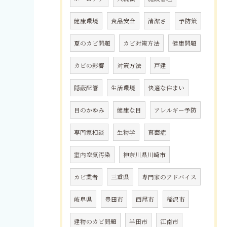
健康環境
食品安全
清潔さ
予防策
夏のカビ問題
カビ対策方法
健康問題
カビの影響
対策方法
戸建
隠蔽配管
生活環境
快適な住まい
目のかゆみ
健康な目
アレルギー予防
専門家相談
生物学
真菌症
室内空気汚染
神奈川県川崎市
カビ業者
三重県
専門家のアドバイス
岐阜県
豊田市
西尾市
稲沢市
建物のカビ問題
半田市
江南市