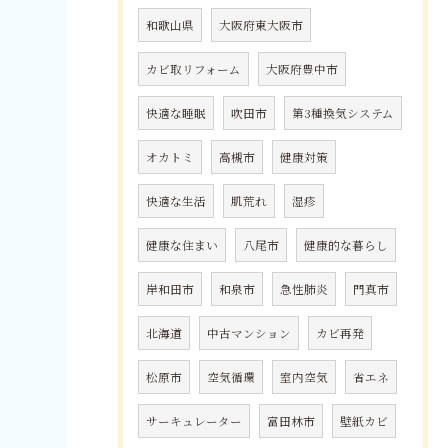
和歌山県
大阪府東大阪市
カビ取リフォーム
大阪府豊中市
快適な睡眠
吹田市
第3種換気システム
オカトミ
高槻市
健康対策
快適な生活
肌荒れ
湿疹
健康な住まい
八尾市
健康的な暮らし
岸和田市
和泉市
急性肺炎
門真市
北海道
中古マンション
カビ再発
松原市
空気循環
室内空気
省エネ
サーキュレーター
富田林市
壁紙カビ