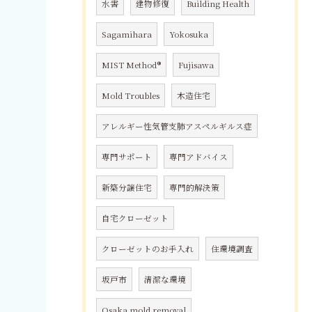
水害
建物修復
Building Health
Sagamihara
Yokosuka
MIST Method®
Fujisawa
Mold Troubles
木造住宅
アレルギー性気管支肺アスペルギルス症
専門サポート
専門アドバイス
新築分譲住宅
専門的解決策
自宅クローゼット
クローゼットのお手入れ
住環境調査
坂戸市
清潔な環境
Osaka mold removal