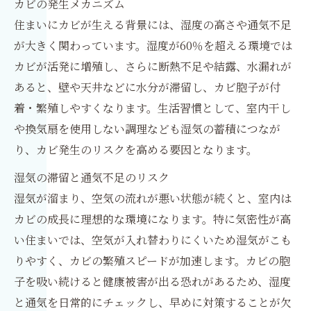
カビの発生メカニズム
住まいにカビが生える背景には、湿度の高さや通気不足
が大きく関わっています。湿度が60％を超える環境では
カビが活発に増殖し、さらに断熱不足や結露、水漏れが
あると、壁や天井などに水分が滞留し、カビ胞子が付
着・繁殖しやすくなります。生活習慣として、室内干し
や換気扇を使用しない調理なども湿気の蓄積につなが
り、カビ発生のリスクを高める要因となります。
湿気の滞留と通気不足のリスク
湿気が溜まり、空気の流れが悪い状態が続くと、室内は
カビの成長に理想的な環境になります。特に気密性が高
い住まいでは、空気が入れ替わりにくいため湿気がこも
りやすく、カビの繁殖スピードが加速します。カビの胞
子を吸い続けると健康被害が出る恐れがあるため、湿度
と通気を日常的にチェックし、早めに対策することが欠