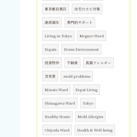
東京都目黒区
住宅のカビ対策
清潔衛生
専門的サポート
Living in Tokyo
Meguro Ward
Expats
Home Environment
投資物件
不動産
真菌アレルギー
空気質
mold problems
Minato Ward
Expat Living
Shinagawa Ward
Tokyo
Healthy Home
Mold Allergies
Chiyoda Ward
Health & Well-being