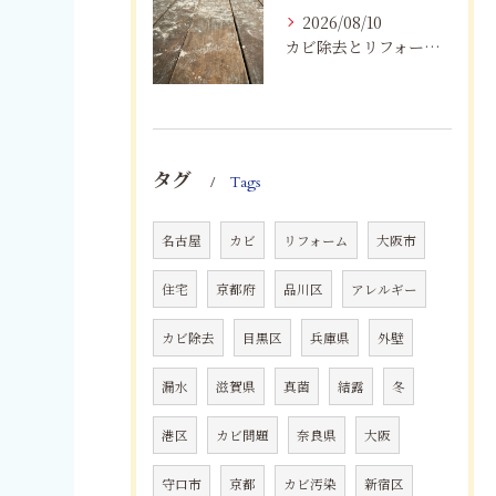
2026/08/10
カビ除去とリフォームを一括施工！費用削減と確実な根治
タグ
Tags
名古屋
カビ
リフォーム
大阪市
住宅
京都府
品川区
アレルギー
カビ除去
目黒区
兵庫県
外壁
漏水
滋賀県
真菌
結露
冬
港区
カビ問題
奈良県
大阪
守口市
京都
カビ汚染
新宿区