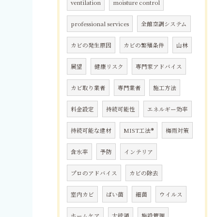
ventilation
moisture control
professional services
全館空調システム
カビの発生原因
カビの繁殖条件
山林
展望
健康リスク
専門家アドバイス
カビ取り業者
専門業者
施工方法
料金設定
持続可能性
エネルギー効率
持続可能な建材
MIST工法®
梅雨対策
含水率
予防
インテリア
プロのアドバイス
カビの除去
室内カビ
ばい菌
細菌
ウイルス
ホームケア
大統領
施設管理