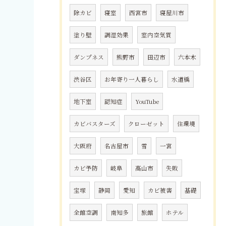
除カビ
寝室
西宮市
寝屋川市
塗り壁
調湿効果
室内空気質
ダンプネス
熊野市
田辺市
六本木
渋谷区
お年寄り一人暮らし
水道橋
地下室
認知症
YouTube
カビバスターズ
クローゼット
住環境
大阪府
名古屋市
雪
一宮
カビ予防
岐阜
高山市
失敗
宝塚
静岡
愛知
カビ被害
基礎
全館空調
南知多
旅館
ホテル