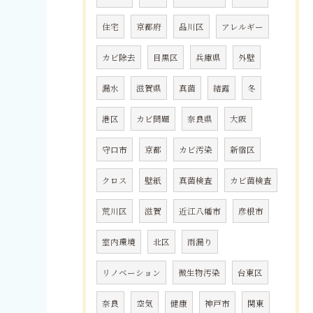
住宅
京都府
品川区
アレルギー
カビ除去
目黒区
兵庫県
外壁
漏水
滋賀県
真菌
結露
冬
港区
カビ問題
奈良県
大阪
守口市
京都
カビ汚染
新宿区
クロス
壁紙
真菌検査
カビ菌検査
荒川区
滋賀
近江八幡市
彦根市
室内環境
北区
雨漏り
リノベーション
微生物汚染
台東区
奈良
空気
健康
神戸市
関東