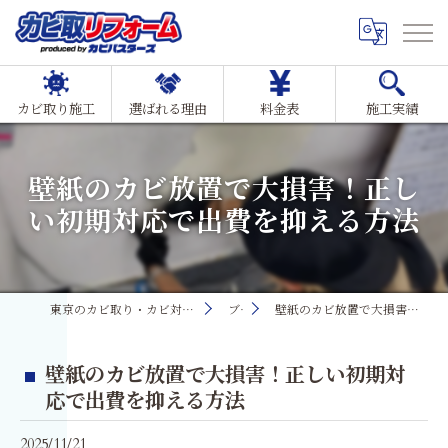
カビ取り施工
選ばれる理由
料金表
施工実績
壁紙のカビ放置で大損害！正し
い初期対応で出費を抑える方法
東京のカビ取り・カビ対策ならMIST工法®カビ取リフォーム
ブログ
壁紙のカビ放置で大損害！正しい初期対応で出費を抑える方法
壁紙のカビ放置で大損害！正しい初期対
応で出費を抑える方法
2025/11/21