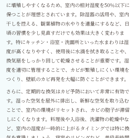
に増殖しやすくなるため、室内の相対湿度を50％以下に
保つことが理想とされています。除湿器の活用や、室内
干しを控える、観葉植物の水やりを適量にするなど、日
頃の習慣を少し見直すだけでも効果は大きく変わりま
す。特にキッチン・浴室・洗面所といった水まわりは湿
度が高くなりやすく、使用後に水滴を拭き取ることや、
換気扇をしっかり回して乾燥させることが重要です。湿
度を適切に管理することで、カビが繁殖しにくい環境を
つくり、壁紙のカビ再発を大幅に防ぐことができます。
さらに、定期的な換気はカビ予防において非常に有効で
す。湿った空気を屋外に排出し、新鮮な空気を取り込む
ことで、室内の環境がリセットされ、カビの胞子が滞留
しにくくなります。料理後や入浴後、洗濯物の乾燥中な
ど、室内の湿度が一時的に上がるタイミングでは特に換
気を意識しましょう。寝室やリビングなど、普段長時間