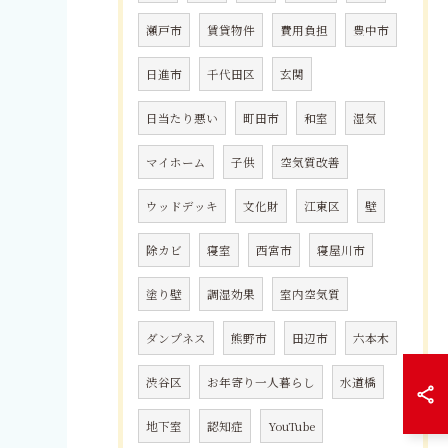
瀬戸市
賃貸物件
費用負担
豊中市
日進市
千代田区
玄関
日当たり悪い
町田市
和室
湿気
マイホーム
子供
空気質改善
ウッドデッキ
文化財
江東区
壁
除カビ
寝室
西宮市
寝屋川市
塗り壁
調湿効果
室内空気質
ダンプネス
熊野市
田辺市
六本木
渋谷区
お年寄り一人暮らし
水道橋
地下室
認知症
YouTube