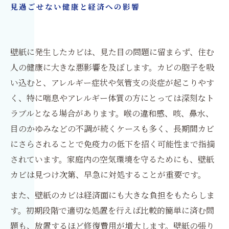
見過ごせない健康と経済への影響
カビ問題が手に負えない時の解決策
FAQ：壁紙カビに関するよくある質問
カビフリーな家を目指して
壁紙に発生したカビは、見た目の問題に留まらず、住む
人の健康に大きな悪影響を及ぼします。カビの胞子を吸
い込むと、アレルギー症状や気管支の炎症が起こりやす
く、特に喘息やアレルギー体質の方にとっては深刻なト
ラブルとなる場合があります。喉の違和感、咳、鼻水、
目のかゆみなどの不調が続くケースも多く、長期間カビ
にさらされることで免疫力の低下を招く可能性まで指摘
されています。家庭内の空気環境を守るためにも、壁紙
カビは見つけ次第、早急に対処することが重要です。
また、壁紙のカビは経済面にも大きな負担をもたらしま
す。初期段階で適切な処置を行えば比較的簡単に済む問
題も、放置するほど修復費用が増大します。壁紙の張り