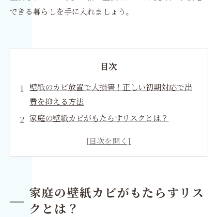
できる暮らしを手に入れましょう。
目次
壁紙のカビ放置で大損害！正しい初期対応で出
費を抑える方法
家庭の壁紙カビがもたらすリスクとは？
カビの基礎知識：なぜ壁紙にカビが生えるの
か？
初期対応
自宅でできるカビ取り方法
家庭の壁紙カビがもたらすリス
予防策
クとは？
専門家が教える壁紙カビ対策のポイント