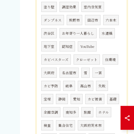
塗り壁
調湿効果
室内空気質
ダンプネス
熊野市
田辺市
六本木
渋谷区
お年寄り一人暮らし
水道橋
地下室
認知症
YouTube
カビバスターズ
クローゼット
住環境
大阪府
名古屋市
雪
一宮
カビ予防
岐阜
高山市
失敗
宝塚
静岡
愛知
カビ被害
基礎
全館空調
南知多
旅館
ホテル
検査
集合住宅
大阪府茨木市