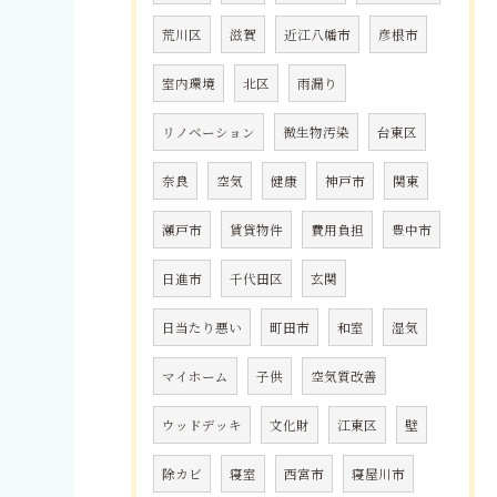
荒川区
滋賀
近江八幡市
彦根市
室内環境
北区
雨漏り
リノベーション
微生物汚染
台東区
奈良
空気
健康
神戸市
関東
瀬戸市
賃貸物件
費用負担
豊中市
日進市
千代田区
玄関
日当たり悪い
町田市
和室
湿気
マイホーム
子供
空気質改善
ウッドデッキ
文化財
江東区
壁
除カビ
寝室
西宮市
寝屋川市