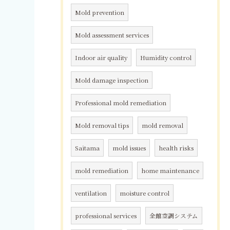
Mold prevention
Mold assessment services
Indoor air quality
Humidity control
Mold damage inspection
Professional mold remediation
Mold removal tips
mold removal
Saitama
mold issues
health risks
mold remediation
home maintenance
ventilation
moisture control
professional services
全館空調システム