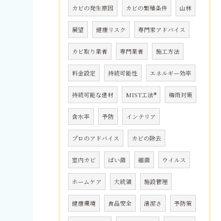
カビの発生原因
カビの繁殖条件
山林
展望
健康リスク
専門家アドバイス
カビ取り業者
専門業者
施工方法
料金設定
持続可能性
エネルギー効率
持続可能な建材
MIST工法®
梅雨対策
含水率
予防
インテリア
プロのアドバイス
カビの除去
室内カビ
ばい菌
細菌
ウイルス
ホームケア
大統領
施設管理
健康環境
食品安全
清潔さ
予防策