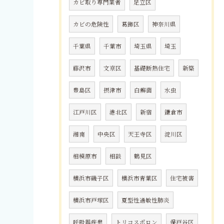
カビ取り専門業者
足立区
カビの危険性
葛飾区
神奈川県
千葉県
千葉市
埼玉県
埼玉
藤沢市
文京区
基礎断熱住宅
新築
豊島区
摂津市
白癬菌
水虫
江戸川区
港北区
新宿
鎌倉市
湘南
中央区
天王寺区
淀川区
相模原市
相談
鶴見区
横浜市磯子区
横浜市青葉区
住宅被害
横浜市戸塚区
夏型性過敏性肺炎
呼吸器疾患
トリコスポロン
保戸谷区