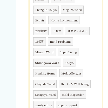
Living in Tokyo
Meguro Ward
Expats
Home Environment
投資物件
不動産
真菌アレルギー
空気質
mold problems
Minato Ward
Expat Living
Shinagawa Ward
Tokyo
Healthy Home
Mold Allergies
Chiyoda Ward
Health & Well-being
Setagaya Ward
mold inspection
musty odors
expat support