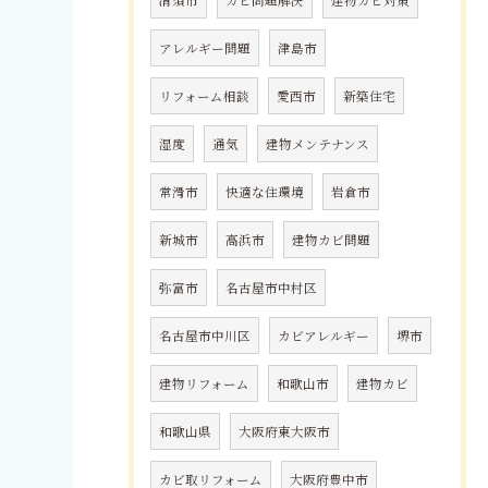
清須市
カビ問題解決
建物カビ対策
アレルギー問題
津島市
リフォーム相談
愛西市
新築住宅
湿度
通気
建物メンテナンス
常滑市
快適な住環境
岩倉市
新城市
高浜市
建物カビ問題
弥富市
名古屋市中村区
名古屋市中川区
カビアレルギー
堺市
建物リフォーム
和歌山市
建物カビ
和歌山県
大阪府東大阪市
カビ取リフォーム
大阪府豊中市