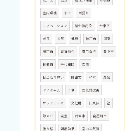
荒川区
滋賀
近江八幡市
彦根市
室内環境
北区
雨漏り
リノベーション
微生物汚染
台東区
奈良
空気
健康
神戸市
関東
瀬戸市
賃貸物件
費用負担
豊中市
日進市
千代田区
玄関
日当たり悪い
町田市
和室
湿気
マイホーム
子供
空気質改善
ウッドデッキ
文化財
江東区
壁
除カビ
寝室
西宮市
寝屋川市
塗り壁
調湿効果
室内空気質