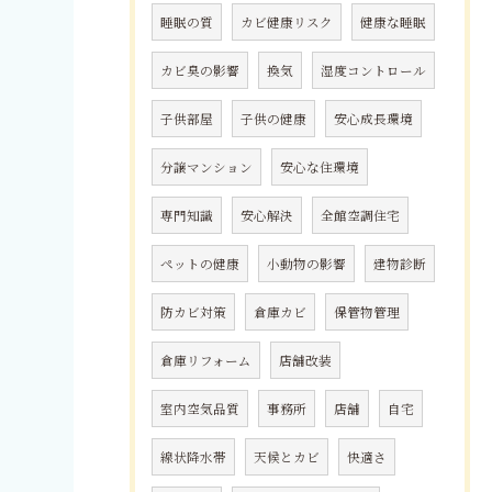
睡眠の質
カビ健康リスク
健康な睡眠
カビ臭の影響
換気
湿度コントロール
子供部屋
子供の健康
安心成長環境
分譲マンション
安心な住環境
専門知識
安心解決
全館空調住宅
ペットの健康
小動物の影響
建物診断
防カビ対策
倉庫カビ
保管物管理
倉庫リフォーム
店舗改装
室内空気品質
事務所
店舗
自宅
線状降水帯
天候とカビ
快適さ