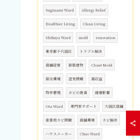
Suginami Ward
Allergy Relief
Healthier Living
Clean Living
Shibuya Ward
mold
renovation
東京都千代田区
トラブル解決
店舗経営
新築建物
Closet Mold
居住環境
湿気問題
高収益
物件管理
カビの被害
健康影響
Ota Ward
専門家サポート
大田区店舗
産業用カビ問題
店舗環境
カビ解決
ハウスメーカー
Chuo Ward