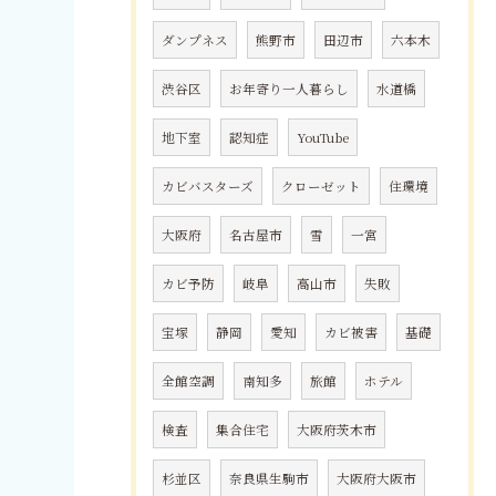
ダンプネス
熊野市
田辺市
六本木
渋谷区
お年寄り一人暮らし
水道橋
地下室
認知症
YouTube
カビバスターズ
クローゼット
住環境
大阪府
名古屋市
雪
一宮
カビ予防
岐阜
高山市
失敗
宝塚
静岡
愛知
カビ被害
基礎
全館空調
南知多
旅館
ホテル
検査
集合住宅
大阪府茨木市
杉並区
奈良県生駒市
大阪府大阪市