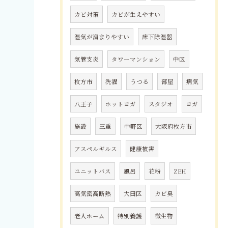
カビ対策
カビが生えやすい
湿気が溜まりやすい
床下除湿器
気管支炎
タワーマンション
中区
枚方市
洗濯
うつる
部屋
病気
八王子
ホットヨガ
スタジオ
ヨガ
施設
三重
中野区
大阪府枚方市
アスペルギルス
健康被害
ユニットバス
風呂
花粉
ZEH
高気密高断熱
大田区
カビ臭
老人ホーム
特別養護
微生物