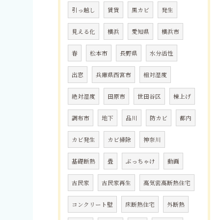
引っ越し
賃貸
黒カビ
発生
見える化
横浜
愛知県
横浜市
春
松本市
長野県
水分活性
出窓
兵庫県西宮市
相対湿度
絶対湿度
田原市
世田谷区
棟上げ
調布市
地下
品川
防カビ
都内
カビ発生
カビ掃除
神奈川
基礎断熱
畳
ぶっちゃけ
動画
古民家
古民家再生
高気密高断熱住宅
コンクリート壁
床断熱住宅
外断熱