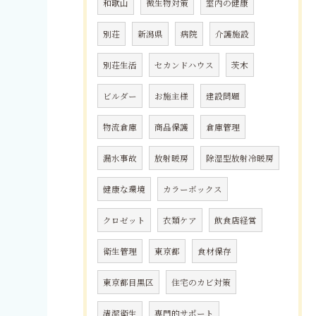
和歌山
微生物対策
室内の健康
別荘
新潟県
病院
介護施設
別荘生活
セカンドハウス
茨木
ビルダー
お施主様
建設問題
物流倉庫
商品保護
倉庫管理
漏水事故
放射暖房
除湿型放射冷暖房
健康な環境
カラーボックス
クロゼット
衣類ケア
飲食店経営
衛生管理
東京都
食材保存
東京都目黒区
住宅のカビ対策
清潔衛生
専門的サポート