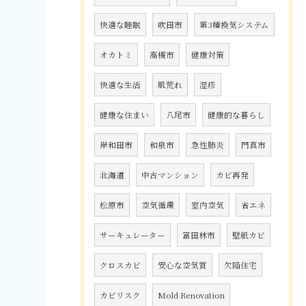
快適な睡眠
吹田市
第3種換気システム
オカトミ
高槻市
健康対策
快適な生活
肌荒れ
湿疹
健康な住まい
八尾市
健康的な暮らし
岸和田市
和泉市
急性肺炎
門真市
北海道
中古マンション
カビ再発
松原市
空気循環
室内空気
省エネ
サーキュレーター
富田林市
壁紙カビ
クロスカビ
安心な空気質
欠陥住宅
カビリスク
Mold Renovation