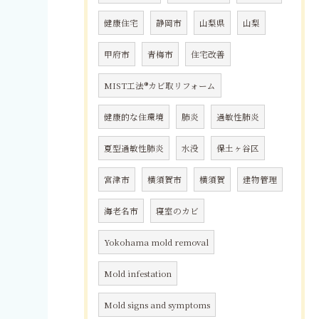
健康住宅
静岡市
山梨県
山梨
甲府市
青梅市
住宅改善
MIST工法®カビ取リフォーム
健康的な住環境
肺炎
過敏性肺炎
夏型過敏性肺炎
水没
保土ヶ谷区
宮津市
横須賀市
横須賀
建物管理
海老名市
寝室のカビ
Yokohama mold removal
Mold infestation
Mold signs and symptoms