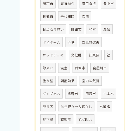
瀬戸市
賃貸物件
費用負担
豊中市
日進市
千代田区
玄関
日当たり悪い
町田市
和室
湿気
マイホーム
子供
空気質改善
ウッドデッキ
文化財
江東区
壁
除カビ
寝室
西宮市
寝屋川市
塗り壁
調湿効果
室内空気質
ダンプネス
熊野市
田辺市
六本木
渋谷区
お年寄り一人暮らし
水道橋
地下室
認知症
YouTube