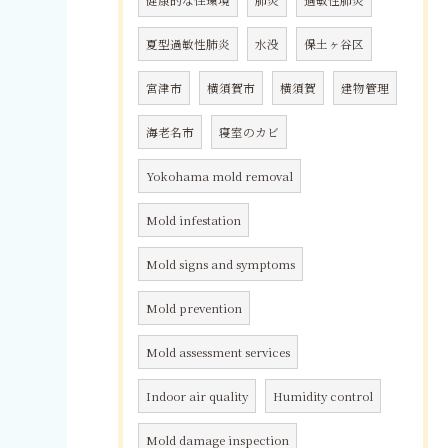
健康的な住環境
肺炎
過敏性肺炎
夏型過敏性肺炎
水没
保土ヶ谷区
宮津市
横須賀市
横須賀
建物管理
海老名市
寝室のカビ
Yokohama mold removal
Mold infestation
Mold signs and symptoms
Mold prevention
Mold assessment services
Indoor air quality
Humidity control
Mold damage inspection