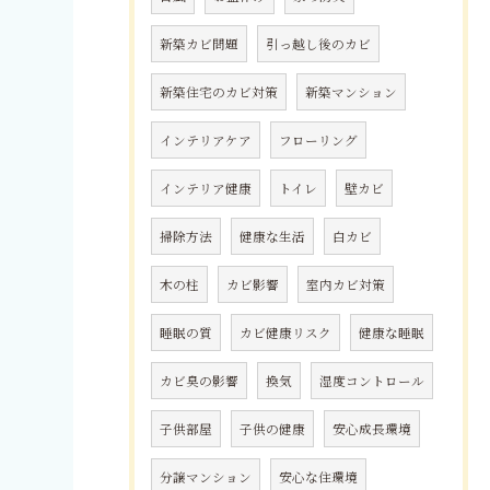
新築カビ問題
引っ越し後のカビ
新築住宅のカビ対策
新築マンション
インテリアケア
フローリング
インテリア健康
トイレ
壁カビ
掃除方法
健康な生活
白カビ
木の柱
カビ影響
室内カビ対策
睡眠の質
カビ健康リスク
健康な睡眠
カビ臭の影響
換気
湿度コントロール
子供部屋
子供の健康
安心成長環境
分譲マンション
安心な住環境