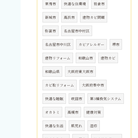
常滑市
快適な住環境
岩倉市
新城市
高浜市
建物カビ問題
弥富市
名古屋市中村区
名古屋市中川区
カビアレルギー
堺市
建物リフォーム
和歌山市
建物カビ
和歌山県
大阪府東大阪市
カビ取リフォーム
大阪府豊中市
快適な睡眠
吹田市
第3種換気システム
オカトミ
高槻市
健康対策
快適な生活
肌荒れ
湿疹