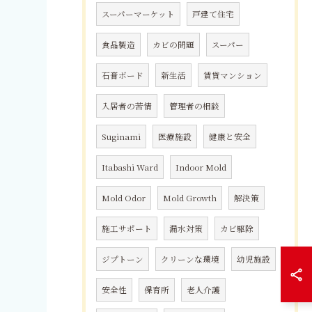
スーパーマーケット
戸建て住宅
食品製造
カビの問題
スーパー
石膏ボード
新生活
賃貸マンション
入居者の苦情
管理者の相談
Suginami
医療施設
健康と安全
Itabashi Ward
Indoor Mold
Mold Odor
Mold Growth
解決策
施工サポート
漏水対策
カビ駆除
ジプトーン
クリーンな環境
幼児施設
安全性
保育所
老人介護