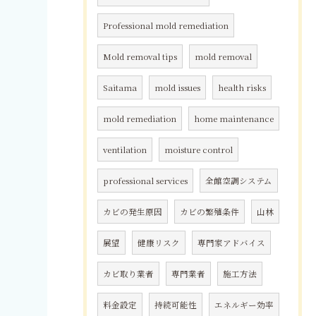
Professional mold remediation
Mold removal tips
mold removal
Saitama
mold issues
health risks
mold remediation
home maintenance
ventilation
moisture control
professional services
全館空調システム
カビの発生原因
カビの繁殖条件
山林
展望
健康リスク
専門家アドバイス
カビ取り業者
専門業者
施工方法
料金設定
持続可能性
エネルギー効率