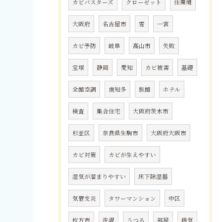
カビバスターズ
クローゼット
住環境
大阪府
名古屋市
雪
一宮
カビ予防
岐阜
高山市
失敗
宝塚
静岡
愛知
カビ被害
基礎
全館空調
南知多
旅館
ホテル
検査
集合住宅
大阪府茨木市
杉並区
奈良県生駒市
大阪府大阪市
カビ対策
カビが生えやすい
湿気が溜まりやすい
床下除湿器
気管支炎
タワーマンション
中区
枚方市
洗濯
うつる
部屋
病気