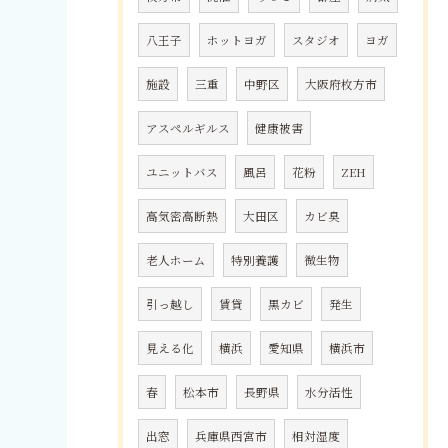
八王子
ホットヨガ
スタジオ
ヨガ
施設
三重
中野区
大阪府枚方市
アスペルギルス
健康被害
ユニットバス
風呂
花粉
ZEH
高気密高断熱
大田区
カビ臭
老人ホーム
特別養護
微生物
引っ越し
賃貸
黒カビ
発生
見える化
横浜
愛知県
横浜市
春
松本市
長野県
水分活性
出窓
兵庫県西宮市
相対湿度