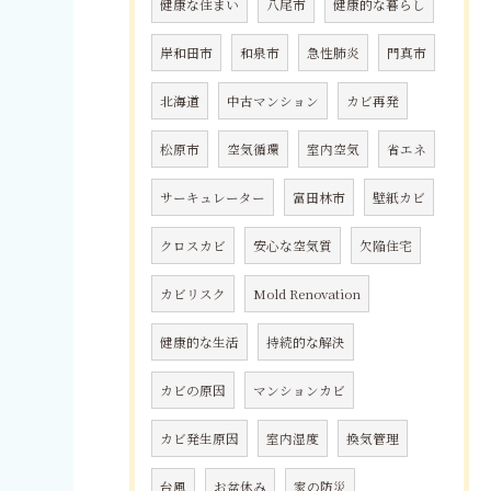
健康な住まい
八尾市
健康的な暮らし
岸和田市
和泉市
急性肺炎
門真市
北海道
中古マンション
カビ再発
松原市
空気循環
室内空気
省エネ
サーキュレーター
富田林市
壁紙カビ
クロスカビ
安心な空気質
欠陥住宅
カビリスク
Mold Renovation
健康的な生活
持続的な解決
カビの原因
マンションカビ
カビ発生原因
室内湿度
換気管理
台風
お盆休み
家の防災