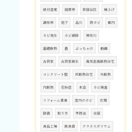
絶対湿度
田原市
世田谷区
棟上げ
調布市
地下
品川
防カビ
都内
カビ発生
カビ掃除
神奈川
基礎断熱
畳
ぶっちゃけ
動画
古民家
古民家再生
高気密高断熱住宅
コンクリート壁
床断熱住宅
外断熱
内断熱
花粉症
木造
カビ検査
リフォーム業者
室内のカビ
衣類
除菌
取り方
予防法
住居
食品工場
飲食店
クラドスポリウム