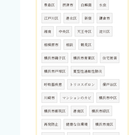
豊島区
摂津市
白癬菌
水虫
江戸川区
港北区
新宿
鎌倉市
湘南
中央区
天王寺区
淀川区
相模原市
相談
鶴見区
横浜市磯子区
横浜市青葉区
住宅被害
横浜市戸塚区
夏型性過敏性肺炎
呼吸器疾患
トリコスポロン
保戸谷区
川崎市
マンションのカビ
横浜市中区
横浜市都筑区
港南区
横浜市緑区
再発防止
健康な住環境
横浜市南区