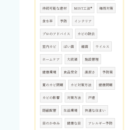
持続可能な建材
MIST工法®
梅雨対策
含水率
予防
インテリア
プロのアドバイス
カビの除去
室内カビ
ばい菌
細菌
ウイルス
ホームケア
大統領
施設管理
健康環境
食品安全
清潔さ
予防策
夏のカビ問題
カビ対策方法
健康問題
カビの影響
対策方法
戸建
隠蔽配管
生活環境
快適な住まい
目のかゆみ
健康な目
アレルギー予防