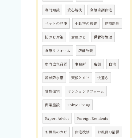
専門知識
安心解決
全館空調住宅
ペットの健康
小動物の影響
建物診断
防カビ対策
倉庫カビ
保管物管理
倉庫リフォーム
店舗改装
室内空気品質
事務所
店舗
自宅
線状降水帯
天候とカビ
快適さ
賃貸住宅
マンションリフォーム
商業施設
Tokyo Living
Expert Advice
Foreign Residents
お風呂のカビ
住宅改修
お風呂の清掃