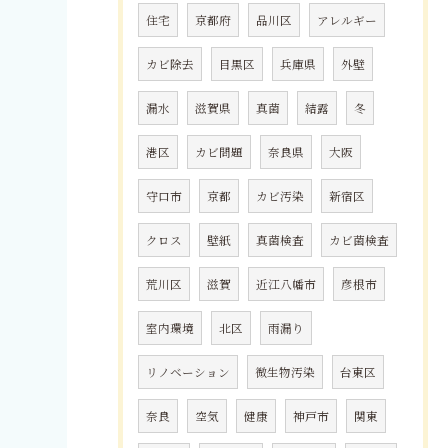
住宅
京都府
品川区
アレルギー
カビ除去
目黒区
兵庫県
外壁
漏水
滋賀県
真菌
結露
冬
港区
カビ問題
奈良県
大阪
守口市
京都
カビ汚染
新宿区
クロス
壁紙
真菌検査
カビ菌検査
荒川区
滋賀
近江八幡市
彦根市
室内環境
北区
雨漏り
リノベーション
微生物汚染
台東区
奈良
空気
健康
神戸市
関東