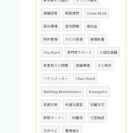
東京都千代田区
トラブル解決
店舗経営
新築建物
Closet Mold
居住環境
湿気問題
高収益
物件管理
カビの被害
健康影響
Ota Ward
専門家サポート
大田区店舗
産業用カビ問題
店舗環境
カビ解決
ハウスメーカー
Chuo Ward
Building Maintenance
Kanagawa
真菌対策
快適な寝室
斜面住宅
新築オーナー
斜面地
大型施設
天井カビ
環境衛生