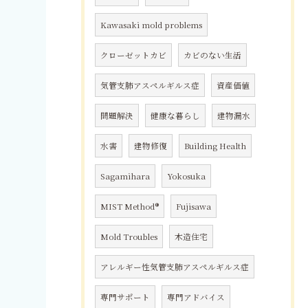
Kawasaki mold problems
クローゼットカビ
カビのない生活
気管支肺アスペルギルス症
資産価値
問題解決
健康な暮らし
建物漏水
水害
建物修復
Building Health
Sagamihara
Yokosuka
MIST Method®
Fujisawa
Mold Troubles
木造住宅
アレルギー性気管支肺アスペルギルス症
専門サポート
専門アドバイス