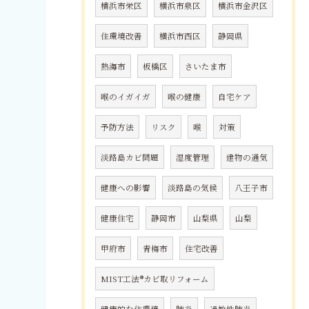
横浜市栄区
横浜市泉区
横浜市金沢区
住環境改善
横浜市西区
静岡県
熱海市
板橋区
さいたま市
喉のイガイガ
喉の健康
自宅ケア
予防方法
リスク
喉
対策
淡路島カビ問題
湿度管理
建物の通気
健康への影響
淡路島の気候
八王子市
健康住宅
静岡市
山梨県
山梨
甲府市
青梅市
住宅改善
MIST工法®カビ取リフォーム