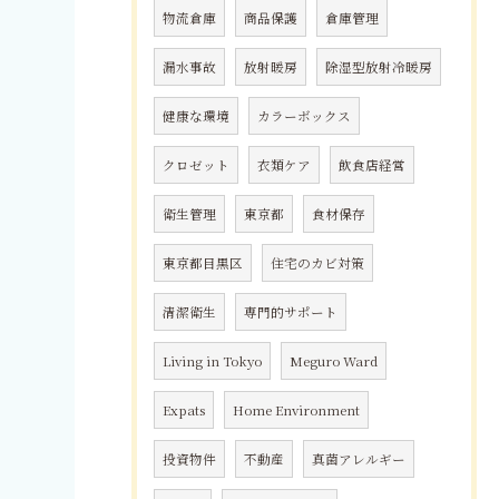
物流倉庫
商品保護
倉庫管理
漏水事故
放射暖房
除湿型放射冷暖房
健康な環境
カラーボックス
クロゼット
衣類ケア
飲食店経営
衛生管理
東京都
食材保存
東京都目黒区
住宅のカビ対策
清潔衛生
専門的サポート
Living in Tokyo
Meguro Ward
Expats
Home Environment
投資物件
不動産
真菌アレルギー