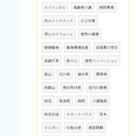
エアコンカビ
高齢者介護
病院環境
床のメンテナンス
かび対策
安心のリフォーム
建物の健康
健康職場
職場環境改善
従業員の安全
体調不良
秋カビ
建物リノベーション
富山
石川県
福井県
膠原病
和歌山
微生物対策
室内の健康
別荘
新潟県
病院
介護施設
別荘生活
セカンドハウス
茨木
ビルダー
お施主様
建設問題