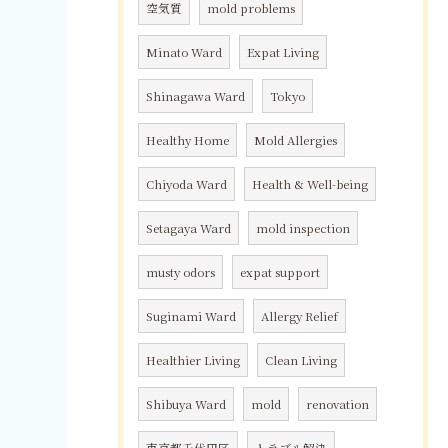
空気質
mold problems
Minato Ward
Expat Living
Shinagawa Ward
Tokyo
Healthy Home
Mold Allergies
Chiyoda Ward
Health & Well-being
Setagaya Ward
mold inspection
musty odors
expat support
Suginami Ward
Allergy Relief
Healthier Living
Clean Living
Shibuya Ward
mold
renovation