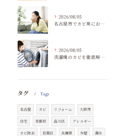
2026/08/05
名古屋市でカビ臭にお困りの方へ｜原因を根本解決するカビ取り・防カビ対策とは
2026/08/05
洗濯機のカビを徹底解説｜原因・掃除方法・再発防止までプロが詳しく紹介
タグ
Tags
名古屋
カビ
リフォーム
大阪市
住宅
京都府
品川区
アレルギー
カビ除去
目黒区
兵庫県
外壁
漏水