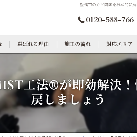
豊橋市のカビ問題を根本的に解
0120-588-766
表
選ばれる理由
施工の流れ
対応エリア
カビトラブル相談室
大阪のカビ取り
IST工法®が即効解決
東京のカビ取り
戻しましょう
愛知のカビ取り