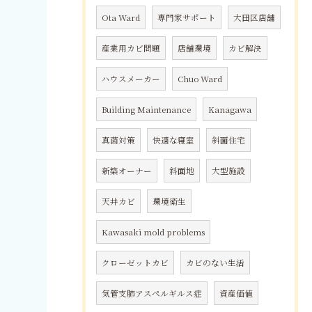
Ota Ward
専門家サポート
大田区店舗
産業用カビ問題
店舗環境
カビ解決
ハウスメーカー
Chuo Ward
Building Maintenance
Kanagawa
真菌対策
快適な寝室
斜面住宅
新築オーナー
斜面地
大型施設
天井カビ
環境衛生
Kawasaki mold problems
クローゼットカビ
カビのない生活
気管支肺アスペルギルス症
資産価値