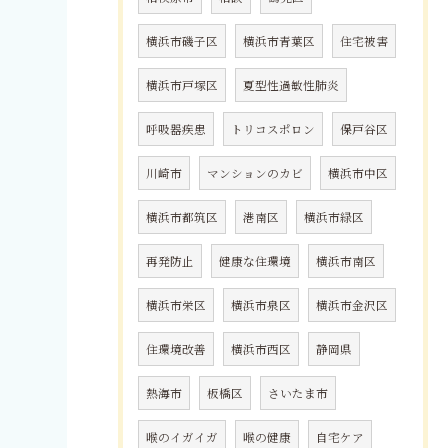
横浜市磯子区
横浜市青葉区
住宅被害
横浜市戸塚区
夏型性過敏性肺炎
呼吸器疾患
トリコスポロン
保戸谷区
川崎市
マンションのカビ
横浜市中区
横浜市都筑区
港南区
横浜市緑区
再発防止
健康な住環境
横浜市南区
横浜市栄区
横浜市泉区
横浜市金沢区
住環境改善
横浜市西区
静岡県
熱海市
板橋区
さいたま市
喉のイガイガ
喉の健康
自宅ケア