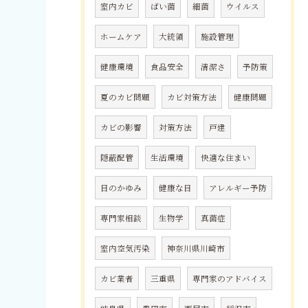
室内カビ
ばい菌
細菌
ウイルス
ホームケア
大統領
施設管理
健康環境
食品安全
清潔さ
予防策
夏のカビ問題
カビ対策方法
健康問題
カビの影響
対策方法
戸建
隠蔽配管
生活環境
快適な住まい
目のかゆみ
健康な目
アレルギー予防
専門家相談
生物学
真菌症
室内空気汚染
神奈川県川崎市
カビ業者
三重県
専門家のアドバイス