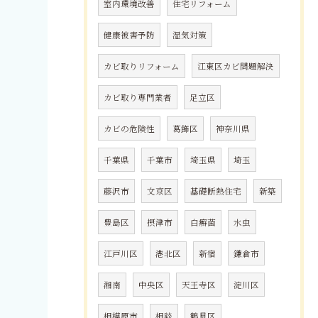
室内環境改善
住宅リフォーム
健康被害予防
湿気対策
カビ取りリフォーム
江東区カビ問題解決
カビ取り専門業者
足立区
カビの危険性
葛飾区
神奈川県
千葉県
千葉市
埼玉県
埼玉
藤沢市
文京区
基礎断熱住宅
新築
豊島区
摂津市
白癬菌
水虫
江戸川区
港北区
新宿
鎌倉市
湘南
中央区
天王寺区
淀川区
相模原市
相談
鶴見区