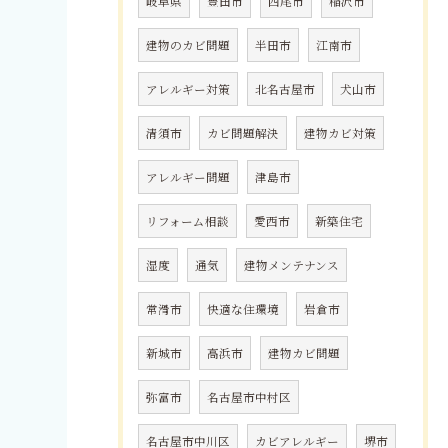
岐阜県
豊田市
西尾市
稲沢市
建物のカビ問題
半田市
江南市
アレルギー対策
北名古屋市
犬山市
清須市
カビ問題解決
建物カビ対策
アレルギー問題
津島市
リフォーム相談
愛西市
新築住宅
湿度
通気
建物メンテナンス
常滑市
快適な住環境
岩倉市
新城市
高浜市
建物カビ問題
弥富市
名古屋市中村区
名古屋市中川区
カビアレルギー
堺市