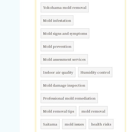
Yokohama mold removal
Mold infestation
Mold signs and symptoms
Mold prevention
Mold assessment services
Indoor air quality
Humidity control
Mold damage inspection
Professional mold remediation
Mold removal tips
mold removal
Saitama
mold issues
health risks