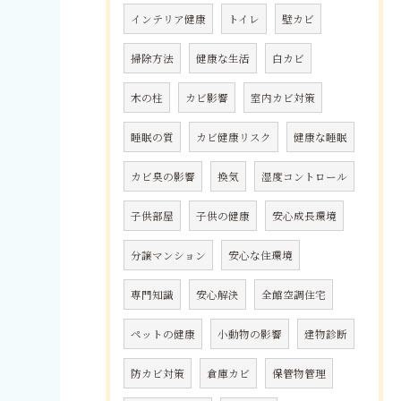
インテリア健康
トイレ
壁カビ
掃除方法
健康な生活
白カビ
木の柱
カビ影響
室内カビ対策
睡眠の質
カビ健康リスク
健康な睡眠
カビ臭の影響
換気
湿度コントロール
子供部屋
子供の健康
安心成長環境
分譲マンション
安心な住環境
専門知識
安心解決
全館空調住宅
ペットの健康
小動物の影響
建物診断
防カビ対策
倉庫カビ
保管物管理