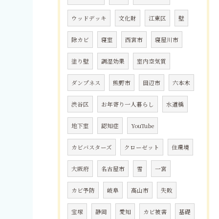
ウッドデッキ
文化財
江東区
壁
除カビ
寝室
西宮市
寝屋川市
塗り壁
調湿効果
室内空気質
ダンプネス
熊野市
田辺市
六本木
渋谷区
お年寄り一人暮らし
水道橋
地下室
認知症
YouTube
カビバスターズ
クローゼット
住環境
大阪府
名古屋市
雪
一宮
カビ予防
岐阜
高山市
失敗
宝塚
静岡
愛知
カビ被害
基礎