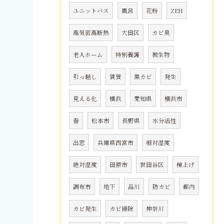
ユニットバス
風呂
花粉
ZEH
高気密高断熱
大田区
カビ臭
老人ホーム
特別養護
微生物
引っ越し
賃貸
黒カビ
発生
見える化
横浜
愛知県
横浜市
春
松本市
長野県
水分活性
出窓
兵庫県西宮市
相対湿度
絶対湿度
田原市
世田谷区
棟上げ
調布市
地下
品川
防カビ
都内
カビ発生
カビ掃除
神奈川