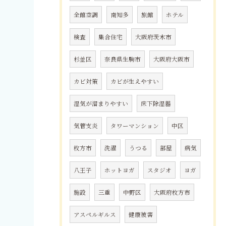
全館空調
南知多
旅館
ホテル
検査
集合住宅
大阪府茨木市
杉並区
奈良県生駒市
大阪府大阪市
カビ対策
カビが生えやすい
湿気が溜まりやすい
床下除湿器
気管支炎
タワーマンション
中区
枚方市
洗濯
うつる
部屋
病気
八王子
ホットヨガ
スタジオ
ヨガ
施設
三重
中野区
大阪府枚方市
アスペルギルス
健康被害