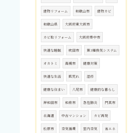
建物リフォーム
和歌山市
建物カビ
和歌山県
大阪府東大阪市
カビ取リフォーム
大阪府豊中市
快適な睡眠
吹田市
第3種換気システム
オカトミ
高槻市
健康対策
快適な生活
肌荒れ
湿疹
健康な住まい
八尾市
健康的な暮らし
岸和田市
和泉市
急性肺炎
門真市
北海道
中古マンション
カビ再発
松原市
空気循環
室内空気
省エネ