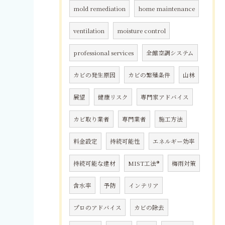
mold remediation
home maintenance
ventilation
moisture control
professional services
全館空調システム
カビの発生原因
カビの繁殖条件
山林
展望
健康リスク
専門家アドバイス
カビ取り業者
専門業者
施工方法
料金設定
持続可能性
エネルギー効率
持続可能な建材
MIST工法®
梅雨対策
含水率
予防
インテリア
プロのアドバイス
カビの除去