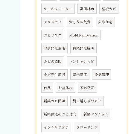
サーキュレーター
富田林市
壁紙カビ
クロスカビ
安心な空気質
欠陥住宅
カビリスク
Mold Renovation
健康的な生活
持続的な解決
カビの原因
マンションカビ
カビ発生原因
室内湿度
換気管理
台風
お盆休み
家の防災
新築カビ問題
引っ越し後のカビ
新築住宅のカビ対策
新築マンション
インテリアケア
フローリング