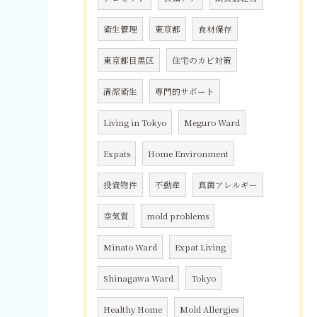
衛生管理
東京都
食材保存
東京都目黒区
住宅のカビ対策
清潔衛生
専門的サポート
Living in Tokyo
Meguro Ward
Expats
Home Environment
投資物件
不動産
真菌アレルギー
空気質
mold problems
Minato Ward
Expat Living
Shinagawa Ward
Tokyo
Healthy Home
Mold Allergies