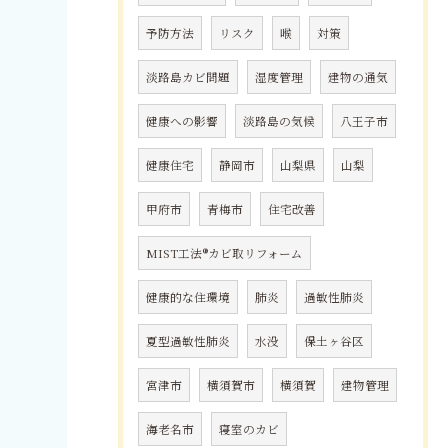
予防方法
リスク
喉
対策
淡路島カビ問題
湿度管理
建物の通気
健康への影響
淡路島の気候
八王子市
健康住宅
静岡市
山梨県
山梨
甲府市
青梅市
住宅改善
MIST工法®カビ取リフォーム
健康的な住環境
肺炎
過敏性肺炎
夏型過敏性肺炎
水没
保土ヶ谷区
宮津市
横須賀市
横須賀
建物管理
海老名市
寝室のカビ