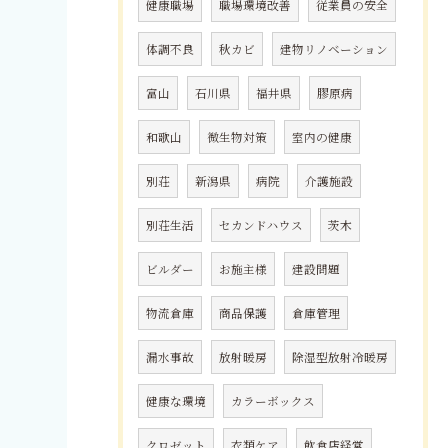
健康職場
職場環境改善
従業員の安全
体調不良
秋カビ
建物リノベーション
富山
石川県
福井県
膠原病
和歌山
微生物対策
室内の健康
別荘
新潟県
病院
介護施設
別荘生活
セカンドハウス
茨木
ビルダー
お施主様
建設問題
物流倉庫
商品保護
倉庫管理
漏水事故
放射暖房
除湿型放射冷暖房
健康な環境
カラーボックス
クロゼット
衣類ケア
飲食店経営