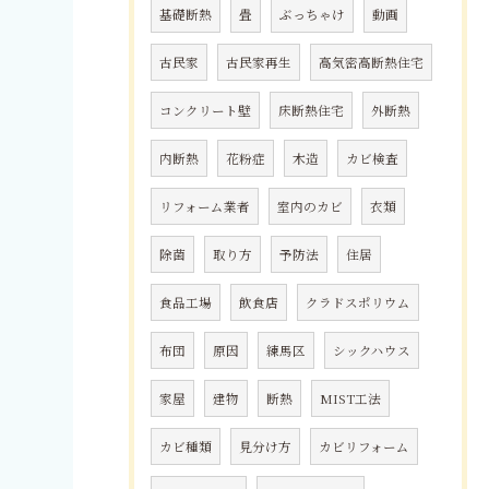
基礎断熱
畳
ぶっちゃけ
動画
古民家
古民家再生
高気密高断熱住宅
コンクリート壁
床断熱住宅
外断熱
内断熱
花粉症
木造
カビ検査
リフォーム業者
室内のカビ
衣類
除菌
取り方
予防法
住居
食品工場
飲食店
クラドスポリウム
布団
原因
練馬区
シックハウス
家屋
建物
断熱
MIST工法
カビ種類
見分け方
カビリフォーム