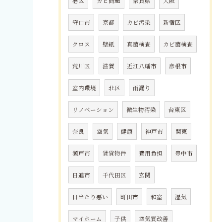
港区
カビ問題
奈良県
大阪
守口市
京都
カビ汚染
新宿区
クロス
壁紙
真菌検査
カビ菌検査
荒川区
滋賀
近江八幡市
彦根市
室内環境
北区
雨漏り
リノベーション
微生物汚染
台東区
奈良
空気
健康
神戸市
関東
瀬戸市
賃貸物件
費用負担
豊中市
日進市
千代田区
玄関
日当たり悪い
町田市
和室
湿気
マイホーム
子供
空気質改善