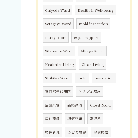
Chiyoda Ward
Health & Well-being
Setagaya Ward
mold inspection
musty odors
expat support
Suginami Ward
Allergy Relief
Healthier Living
Clean Living
Shibuya Ward
mold
renovation
東京都千代田区
トラブル解決
店舗経営
新築建物
Closet Mold
居住環境
湿気問題
高収益
物件管理
カビの被害
健康影響