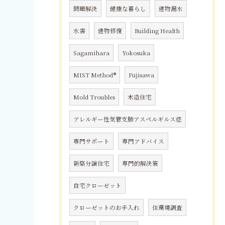
問題解決
健康な暮らし
建物漏水
水害
建物修復
Building Health
Sagamihara
Yokosuka
MIST Method®
Fujisawa
Mold Troubles
木造住宅
アレルギー性気管支肺アスペルギルス症
専門サポート
専門アドバイス
新築分譲住宅
専門的解決策
自宅クローゼット
クローゼットのお手入れ
住環境調査