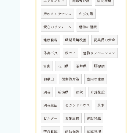
エアコンカビ
高齢者介護
病院環境
床のメンテナンス
かび対策
安心のリフォーム
建物の健康
健康職場
職場環境改善
従業員の安全
体調不良
秋カビ
建物リノベーション
富山
石川県
福井県
膠原病
和歌山
微生物対策
室内の健康
別荘
新潟県
病院
介護施設
別荘生活
セカンドハウス
茨木
ビルダー
お施主様
建設問題
物流倉庫
商品保護
倉庫管理