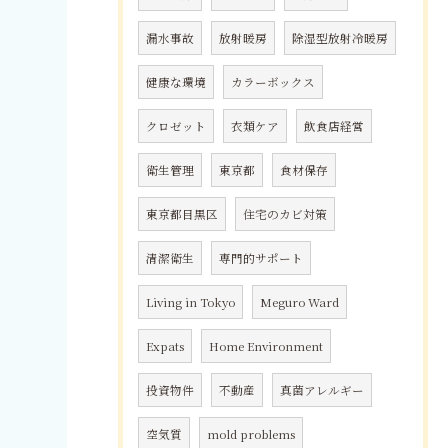
漏水事故
放射暖房
除湿型放射冷暖房
健康な環境
カラーボックス
クロゼット
衣類ケア
飲食店経営
衛生管理
東京都
食材保存
東京都目黒区
住宅のカビ対策
清潔衛生
専門的サポート
Living in Tokyo
Meguro Ward
Expats
Home Environment
投資物件
不動産
真菌アレルギー
空気質
mold problems