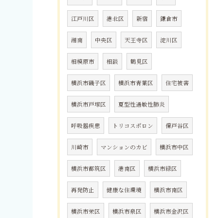
江戸川区
港北区
新宿
鎌倉市
湘南
中央区
天王寺区
淀川区
相模原市
相談
鶴見区
横浜市磯子区
横浜市青葉区
住宅被害
横浜市戸塚区
夏型性過敏性肺炎
呼吸器疾患
トリコスポロン
保戸谷区
川崎市
マンションのカビ
横浜市中区
横浜市都筑区
港南区
横浜市緑区
再発防止
健康な住環境
横浜市南区
横浜市栄区
横浜市泉区
横浜市金沢区