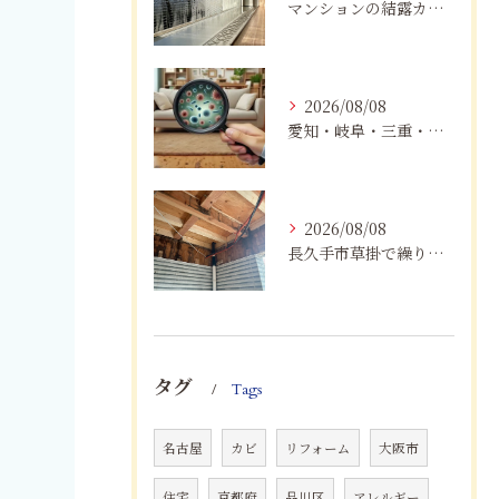
マンションの結露カビを根絶！断熱改修と防カビリフォーム
2026/08/08
愛知・岐阜・三重・静岡で真菌（カビ）による健康被害にお悩みの方へ｜室内環境改善とMIST工法®による専門対策
2026/08/08
長久手市草掛で繰り返すカビにお困りの方へ｜原因から解決策まで紹介
タグ
Tags
名古屋
カビ
リフォーム
大阪市
住宅
京都府
品川区
アレルギー