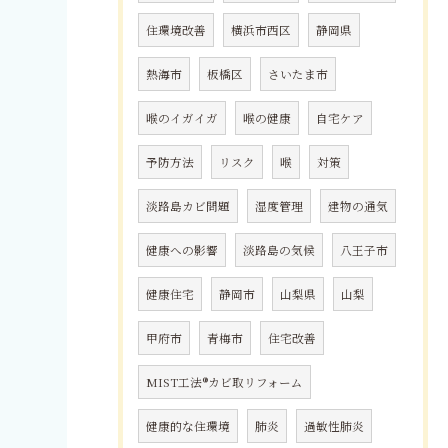
住環境改善
横浜市西区
静岡県
熱海市
板橋区
さいたま市
喉のイガイガ
喉の健康
自宅ケア
予防方法
リスク
喉
対策
淡路島カビ問題
湿度管理
建物の通気
健康への影響
淡路島の気候
八王子市
健康住宅
静岡市
山梨県
山梨
甲府市
青梅市
住宅改善
MIST工法®カビ取リフォーム
健康的な住環境
肺炎
過敏性肺炎