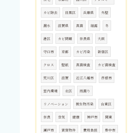
カビ除去
目黒区
兵庫県
外壁
漏水
滋賀県
真菌
結露
冬
港区
カビ問題
奈良県
大阪
守口市
京都
カビ汚染
新宿区
クロス
壁紙
真菌検査
カビ菌検査
荒川区
滋賀
近江八幡市
彦根市
室内環境
北区
雨漏り
リノベーション
微生物汚染
台東区
奈良
空気
健康
神戸市
関東
瀬戸市
賃貸物件
費用負担
豊中市