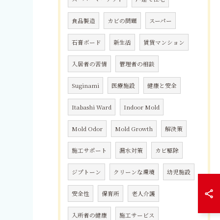
食品製造
カビの問題
スーパー
石膏ボード
新生活
賃貸マンション
入居者の苦情
管理者の相談
Suginami
医療施設
健康と安全
Itabashi Ward
Indoor Mold
Mold Odor
Mold Growth
解決策
施工サポート
漏水対策
カビ駆除
ジプトーン
クリーンな環境
幼児施設
安全性
保育所
老人介護
入所者の健康
施工サービス