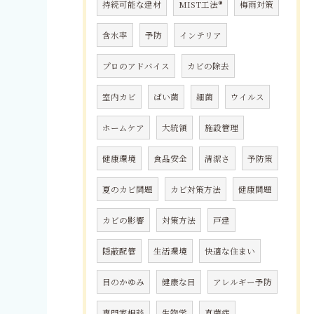
持続可能な建材
MIST工法®
梅雨対策
含水率
予防
インテリア
プロのアドバイス
カビの除去
室内カビ
ばい菌
細菌
ウイルス
ホームケア
大統領
施設管理
健康環境
食品安全
清潔さ
予防策
夏のカビ問題
カビ対策方法
健康問題
カビの影響
対策方法
戸建
隠蔽配管
生活環境
快適な住まい
目のかゆみ
健康な目
アレルギー予防
専門家相談
生物学
真菌症