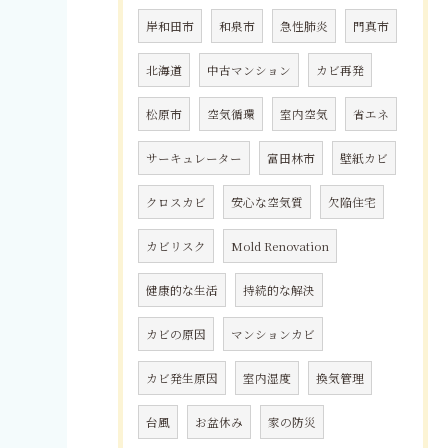
岸和田市
和泉市
急性肺炎
門真市
北海道
中古マンション
カビ再発
松原市
空気循環
室内空気
省エネ
サーキュレーター
富田林市
壁紙カビ
クロスカビ
安心な空気質
欠陥住宅
カビリスク
Mold Renovation
健康的な生活
持続的な解決
カビの原因
マンションカビ
カビ発生原因
室内湿度
換気管理
台風
お盆休み
家の防災