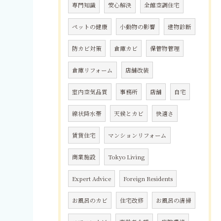
専門知識
安心解決
全館空調住宅
ペットの健康
小動物の影響
建物診断
防カビ対策
倉庫カビ
保管物管理
倉庫リフォーム
店舗改装
室内空気品質
事務所
店舗
自宅
線状降水帯
天候とカビ
快適さ
賃貸住宅
マンションリフォーム
商業施設
Tokyo Living
Expert Advice
Foreign Residents
お風呂のカビ
住宅改修
お風呂の清掃