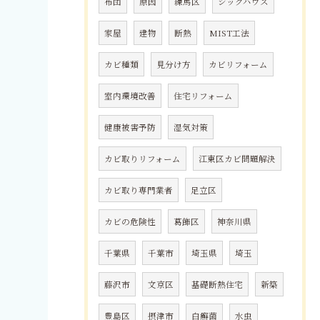
布団
原因
練馬区
シックハウス
家屋
建物
断熱
MIST工法
カビ種類
見分け方
カビリフォーム
室内環境改善
住宅リフォーム
健康被害予防
湿気対策
カビ取りリフォーム
江東区カビ問題解決
カビ取り専門業者
足立区
カビの危険性
葛飾区
神奈川県
千葉県
千葉市
埼玉県
埼玉
藤沢市
文京区
基礎断熱住宅
新築
豊島区
摂津市
白癬菌
水虫