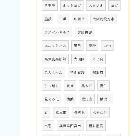
八王子
ホットヨガ
スタジオ
ヨガ
施設
三重
中野区
大阪府枚方市
アスペルギルス
健康被害
ユニットバス
風呂
花粉
ZEH
高気密高断熱
大田区
カビ臭
老人ホーム
特別養護
微生物
引っ越し
賃貸
黒カビ
発生
見える化
横浜
愛知県
横浜市
春
松本市
長野県
水分活性
出窓
兵庫県西宮市
相対湿度