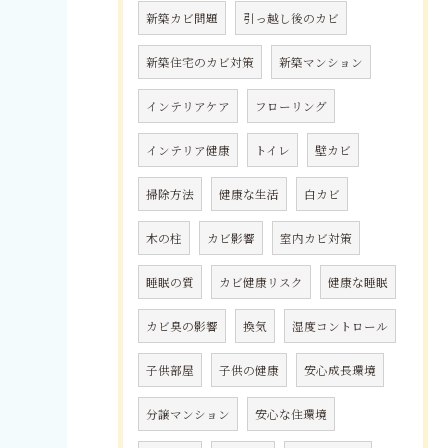
新築カビ問題
引っ越し後のカビ
新築住宅のカビ対策
新築マンション
インテリアケア
フローリング
インテリア健康
トイレ
壁カビ
掃除方法
健康な生活
白カビ
木の柱
カビ影響
室内カビ対策
睡眠の質
カビ健康リスク
健康な睡眠
カビ臭の影響
換気
湿度コントロール
子供部屋
子供の健康
安心成長環境
分譲マンション
安心な住環境