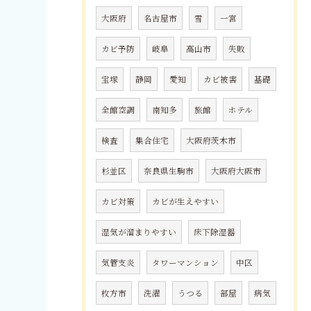
大阪府
名古屋市
雪
一宮
カビ予防
岐阜
高山市
失敗
宝塚
静岡
愛知
カビ被害
基礎
全館空調
南知多
旅館
ホテル
検査
集合住宅
大阪府茨木市
杉並区
奈良県生駒市
大阪府大阪市
カビ対策
カビが生えやすい
湿気が溜まりやすい
床下除湿器
気管支炎
タワーマンション
中区
枚方市
洗濯
うつる
部屋
病気