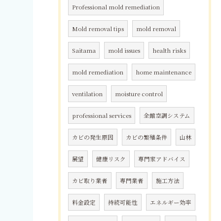
Professional mold remediation
Mold removal tips
mold removal
Saitama
mold issues
health risks
mold remediation
home maintenance
ventilation
moisture control
professional services
全館空調システム
カビの発生原因
カビの繁殖条件
山林
展望
健康リスク
専門家アドバイス
カビ取り業者
専門業者
施工方法
料金設定
持続可能性
エネルギー効率