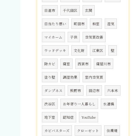
日進市
千代田区
玄関
日当たり悪い
町田市
和室
湿気
マイホーム
子供
空気質改善
ウッドデッキ
文化財
江東区
壁
除カビ
寝室
西宮市
寝屋川市
塗り壁
調湿効果
室内空気質
ダンプネス
熊野市
田辺市
六本木
渋谷区
お年寄り一人暮らし
水道橋
地下室
認知症
YouTube
カビバスターズ
クローゼット
住環境