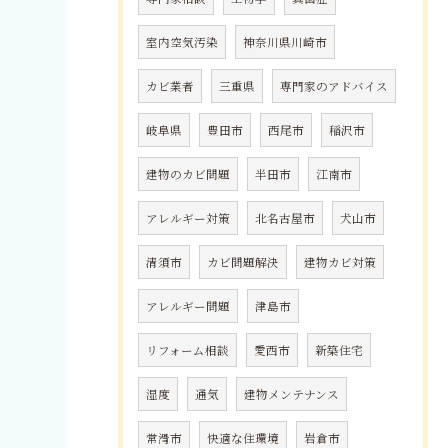
室内空気汚染
神奈川県川崎市
カビ業者
三重県
専門家のアドバイス
岐阜県
豊田市
西尾市
稲沢市
建物のカビ問題
半田市
江南市
アレルギー対策
北名古屋市
犬山市
清須市
カビ問題解決
建物カビ対策
アレルギー問題
津島市
リフォーム相談
愛西市
新築住宅
湿度
通気
建物メンテナンス
常滑市
快適な住環境
岩倉市