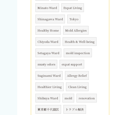
Minato Ward
Expat Living
Shinagawa Ward
Tokyo
Healthy Home
Mold Allergies
Chiyoda Ward
Health & Well-being
Setagaya Ward
mold inspection
musty odors
expat support
Suginami Ward
Allergy Relief
Healthier Living
Clean Living
Shibuya Ward
mold
renovation
東京都千代田区
トラブル解決