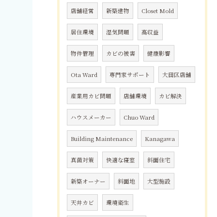
店舗経営
新築建物
Closet Mold
居住環境
湿気問題
高収益
物件管理
カビの被害
健康影響
Ota Ward
専門家サポート
大田区店舗
産業用カビ問題
店舗環境
カビ解決
ハウスメーカー
Chuo Ward
Building Maintenance
Kanagawa
真菌対策
快適な寝室
斜面住宅
新築オーナー
斜面地
大型施設
天井カビ
環境衛生