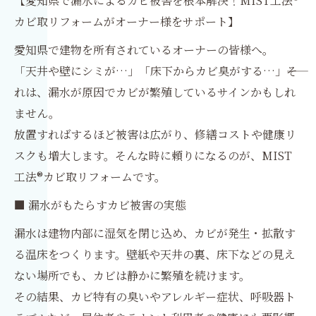
【愛知県で漏水によるカビ被害を根本解決！MIST工法®
カビ取リフォームがオーナー様をサポート】
愛知県で建物を所有されているオーナーの皆様へ。
「天井や壁にシミが…」「床下からカビ臭がする…」――そ
れは、漏水が原因でカビが繁殖しているサインかもしれ
ません。
放置すればするほど被害は広がり、修繕コストや健康リ
スクも増大します。そんな時に頼りになるのが、MIST
工法®カビ取リフォームです。
■ 漏水がもたらすカビ被害の実態
漏水は建物内部に湿気を閉じ込め、カビが発生・拡散す
る温床をつくります。壁紙や天井の裏、床下などの見え
ない場所でも、カビは静かに繁殖を続けます。
その結果、カビ特有の臭いやアレルギー症状、呼吸器ト