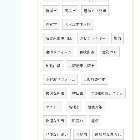
新城市
高浜市
建物カビ問題
弥富市
名古屋市中村区
名古屋市中川区
カビアレルギー
堺市
建物リフォーム
和歌山市
建物カビ
和歌山県
大阪府東大阪市
カビ取リフォーム
大阪府豊中市
快適な睡眠
吹田市
第3種換気システム
オカトミ
高槻市
健康対策
快適な生活
肌荒れ
湿疹
健康な住まい
八尾市
健康的な暮らし