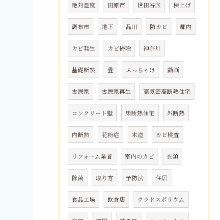
絶対湿度
田原市
世田谷区
棟上げ
調布市
地下
品川
防カビ
都内
カビ発生
カビ掃除
神奈川
基礎断熱
畳
ぶっちゃけ
動画
古民家
古民家再生
高気密高断熱住宅
コンクリート壁
床断熱住宅
外断熱
内断熱
花粉症
木造
カビ検査
リフォーム業者
室内のカビ
衣類
除菌
取り方
予防法
住居
食品工場
飲食店
クラドスポリウム