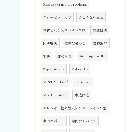
Kawasaki mold problems
クローゼットカビ
カビのない生活
気管支肺アスペルギルス症
資産価値
問題解決
健康な暮らし
建物漏水
水害
建物修復
Building Health
Sagamihara
Yokosuka
MIST Method®
Fujisawa
Mold Troubles
木造住宅
アレルギー性気管支肺アスペルギルス症
専門サポート
専門アドバイス