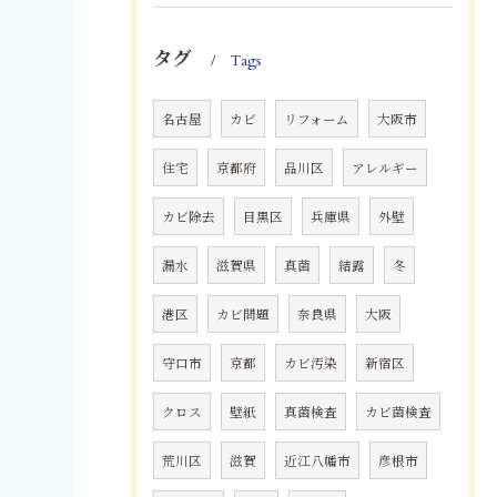
タグ
Tags
名古屋
カビ
リフォーム
大阪市
住宅
京都府
品川区
アレルギー
カビ除去
目黒区
兵庫県
外壁
漏水
滋賀県
真菌
結露
冬
港区
カビ問題
奈良県
大阪
守口市
京都
カビ汚染
新宿区
クロス
壁紙
真菌検査
カビ菌検査
荒川区
滋賀
近江八幡市
彦根市