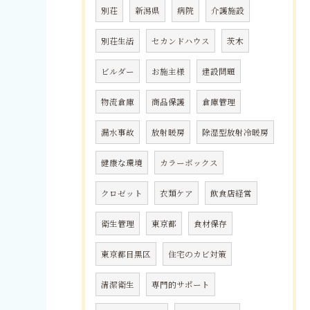
別荘
新潟県
病院
介護施設
別荘生活
セカンドハウス
茨木
ビルダー
お施主様
建設問題
物流倉庫
商品保護
倉庫管理
漏水事故
放射暖房
除湿型放射冷暖房
健康な環境
カラーボックス
クロゼット
衣類ケア
飲食店経営
衛生管理
東京都
食材保存
東京都目黒区
住宅のカビ対策
清潔衛生
専門的サポート