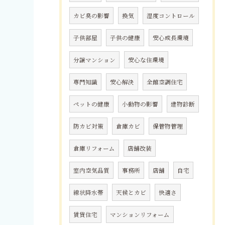
カビ臭の影響
換気
湿度コントロール
子供部屋
子供の健康
安心成長環境
分譲マンション
安心な住環境
専門知識
安心解決
全館空調住宅
ペットの健康
小動物の影響
建物診断
防カビ対策
倉庫カビ
保管物管理
倉庫リフォーム
店舗改装
室内空気品質
事務所
店舗
自宅
線状降水帯
天候とカビ
快適さ
賃貸住宅
マンションリフォーム