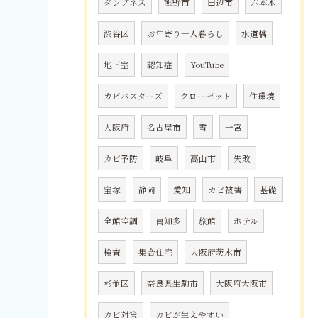
ダンプネス
熊野市
田辺市
六本木
渋谷区
お年寄り一人暮らし
水道橋
地下室
認知症
YouTube
カビバスターズ
クローゼット
住環境
大阪府
名古屋市
雪
一宮
カビ予防
岐阜
高山市
失敗
宝塚
静岡
愛知
カビ被害
基礎
全館空調
南知多
旅館
ホテル
検査
集合住宅
大阪府茨木市
杉並区
奈良県生駒市
大阪府大阪市
カビ対策
カビが生えやすい