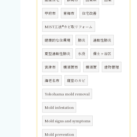
甲府市
青梅市
住宅改善
MIST工法®カビ取リフォーム
健康的な住環境
肺炎
過敏性肺炎
夏型過敏性肺炎
水没
保土ヶ谷区
宮津市
横須賀市
横須賀
建物管理
海老名市
寝室のカビ
Yokohama mold removal
Mold infestation
Mold signs and symptoms
Mold prevention