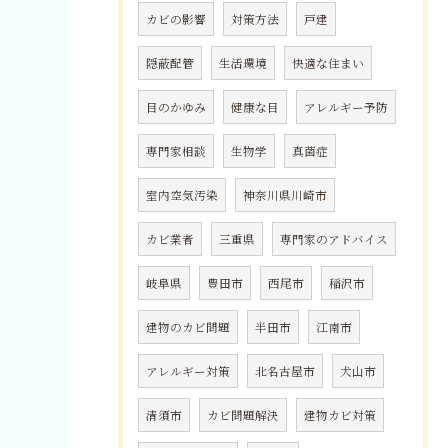
カビの影響
対策方法
戸建
隠蔽配管
生活環境
快適な住まい
目のかゆみ
健康な目
アレルギー予防
専門家相談
生物学
真菌症
室内空気汚染
神奈川県川崎市
カビ業者
三重県
専門家のアドバイス
岐阜県
豊田市
西尾市
稲沢市
建物のカビ問題
半田市
江南市
アレルギー対策
北名古屋市
犬山市
清須市
カビ問題解決
建物カビ対策