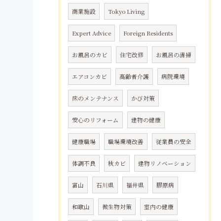
商業施設
Tokyo Living
Expert Advice
Foreign Residents
お風呂のカビ
住宅改修
お風呂の清掃
エアコンカビ
高齢者介護
病院環境
床のメンテナンス
かび対策
安心のリフォーム
建物の健康
健康職場
職場環境改善
従業員の安全
体調不良
秋カビ
建物リノベーション
富山
石川県
福井県
膠原病
和歌山
微生物対策
室内の健康