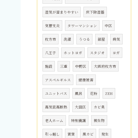
湿気が溜まりやすい
床下除湿器
気管支炎
タワーマンション
中区
枚方市
洗濯
うつる
部屋
病気
八王子
ホットヨガ
スタジオ
ヨガ
施設
三重
中野区
大阪府枚方市
アスペルギルス
健康被害
ユニットバス
風呂
花粉
ZEH
高気密高断熱
大田区
カビ臭
老人ホーム
特別養護
微生物
引っ越し
賃貸
黒カビ
発生