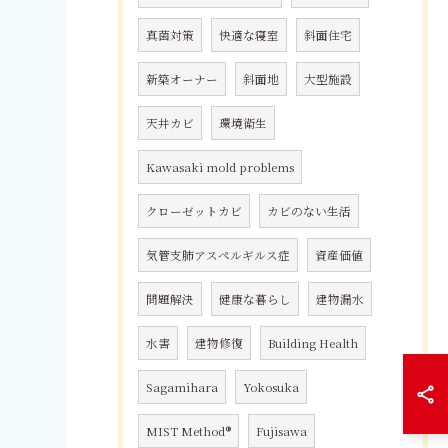
真菌対策
快適な寝室
斜面住宅
新築オーナー
斜面地
大型施設
天井カビ
環境衛生
Kawasaki mold problems
クローゼットカビ
カビのない生活
気管支肺アスペルギルス症
資産価値
問題解決
健康な暮らし
建物漏水
水害
建物修復
Building Health
Sagamihara
Yokosuka
MIST Method®
Fujisawa