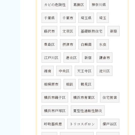
カビの危険性
葛飾区
神奈川県
千葉県
千葉市
埼玉県
埼玉
藤沢市
文京区
基礎断熱住宅
新築
豊島区
摂津市
白癬菌
水虫
江戸川区
港北区
新宿
鎌倉市
湘南
中央区
天王寺区
淀川区
相模原市
相談
鶴見区
横浜市磯子区
横浜市青葉区
住宅被害
横浜市戸塚区
夏型性過敏性肺炎
呼吸器疾患
トリコスポロン
保戸谷区