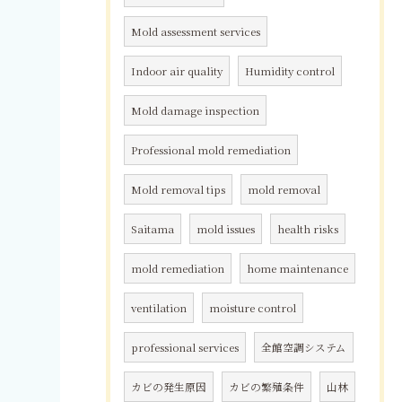
Mold assessment services
Indoor air quality
Humidity control
Mold damage inspection
Professional mold remediation
Mold removal tips
mold removal
Saitama
mold issues
health risks
mold remediation
home maintenance
ventilation
moisture control
professional services
全館空調システム
カビの発生原因
カビの繁殖条件
山林