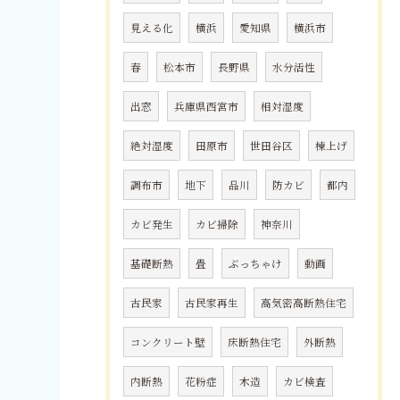
見える化
横浜
愛知県
横浜市
春
松本市
長野県
水分活性
出窓
兵庫県西宮市
相対湿度
絶対湿度
田原市
世田谷区
棟上げ
調布市
地下
品川
防カビ
都内
カビ発生
カビ掃除
神奈川
基礎断熱
畳
ぶっちゃけ
動画
古民家
古民家再生
高気密高断熱住宅
コンクリート壁
床断熱住宅
外断熱
内断熱
花粉症
木造
カビ検査