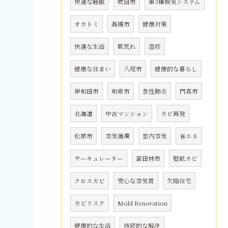
快適な睡眠
吹田市
第3種換気システム
オカトミ
高槻市
健康対策
快適な生活
肌荒れ
湿疹
健康な住まい
八尾市
健康的な暮らし
岸和田市
和泉市
急性肺炎
門真市
北海道
中古マンション
カビ再発
松原市
空気循環
室内空気
省エネ
サーキュレーター
富田林市
壁紙カビ
クロスカビ
安心な空気質
欠陥住宅
カビリスク
Mold Renovation
健康的な生活
持続的な解決