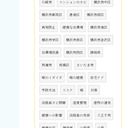
川崎市
マンションのカビ
横浜市中区
横浜市都筑区
港南区
横浜市緑区
再発防止
健康な住環境
横浜市南区
横浜市栄区
横浜市泉区
横浜市金沢区
住環境改善
横浜市西区
静岡県
熱海市
板橋区
さいたま市
喉のイガイガ
喉の健康
自宅ケア
予防方法
リスク
喉
対策
淡路島カビ問題
湿度管理
建物の通気
健康への影響
淡路島の気候
八王子市
健康住宅
静岡市
山梨県
山梨