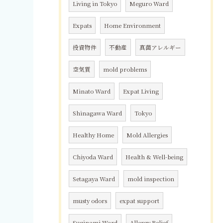
Living in Tokyo
Meguro Ward
Expats
Home Environment
投資物件
不動産
真菌アレルギー
空気質
mold problems
Minato Ward
Expat Living
Shinagawa Ward
Tokyo
Healthy Home
Mold Allergies
Chiyoda Ward
Health & Well-being
Setagaya Ward
mold inspection
musty odors
expat support
Suginami Ward
Allergy Relief