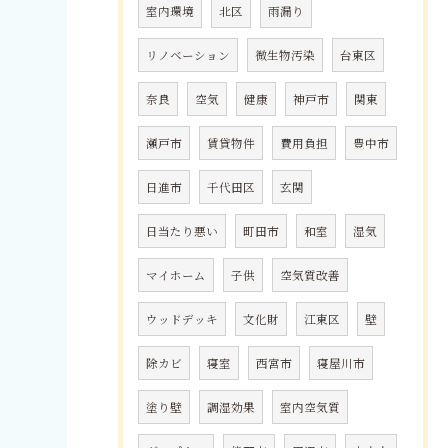
室内環境
北区
雨漏り
リノベーション
微生物汚染
台東区
奈良
空気
健康
神戸市
関東
瀬戸市
賃貸物件
費用負担
豊中市
日進市
千代田区
玄関
日当たり悪い
町田市
和室
湿気
マイホーム
子供
空気質改善
ウッドデッキ
文化財
江東区
壁
除カビ
寝室
西宮市
寝屋川市
塗り壁
調湿効果
室内空気質