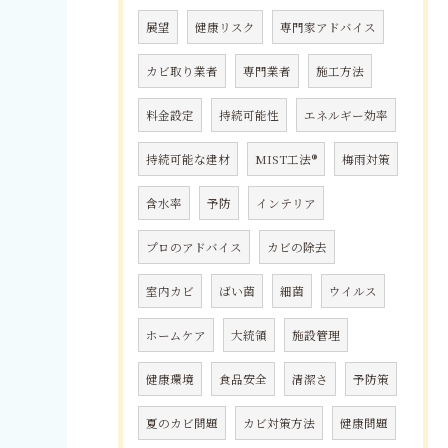
展望
健康リスク
専門家アドバイス
カビ取り業者
専門業者
施工方法
料金設定
持続可能性
エネルギー効率
持続可能な建材
MIST工法®
梅雨対策
含水率
予防
インテリア
プロのアドバイス
カビの除去
室内カビ
ばい菌
細菌
ウイルス
ホームケア
大統領
施設管理
健康環境
食品安全
清潔さ
予防策
夏のカビ問題
カビ対策方法
健康問題