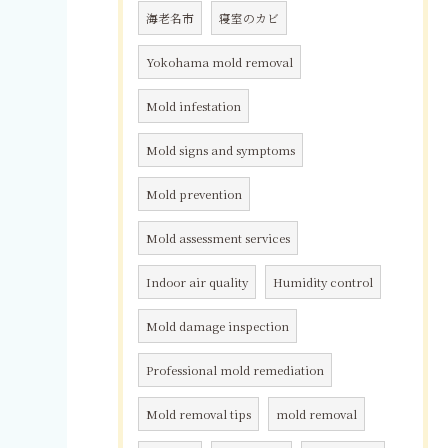
海老名市
寝室のカビ
Yokohama mold removal
Mold infestation
Mold signs and symptoms
Mold prevention
Mold assessment services
Indoor air quality
Humidity control
Mold damage inspection
Professional mold remediation
Mold removal tips
mold removal