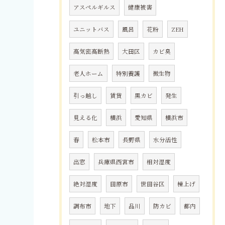
アスペルギルス
健康被害
ユニットバス
風呂
花粉
ZEH
高気密高断熱
大田区
カビ臭
老人ホーム
特別養護
微生物
引っ越し
賃貸
黒カビ
発生
見える化
横浜
愛知県
横浜市
春
松本市
長野県
水分活性
出窓
兵庫県西宮市
相対湿度
絶対湿度
田原市
世田谷区
棟上げ
調布市
地下
品川
防カビ
都内