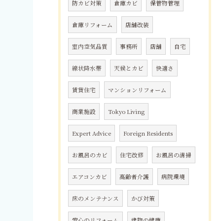
防カビ対策
倉庫カビ
保管物管理
倉庫リフォーム
店舗改装
室内空気品質
事務所
店舗
自宅
線状降水帯
天候とカビ
快適さ
賃貸住宅
マンションリフォーム
商業施設
Tokyo Living
Expert Advice
Foreign Residents
お風呂のカビ
住宅改修
お風呂の清掃
エアコンカビ
高齢者介護
病院環境
床のメンテナンス
かび対策
安心のリフォーム
建物の健康