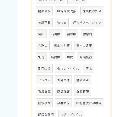
健康職場
職場環境改善
従業員の安全
体調不良
秋カビ
建物リノベーション
富山
石川県
福井県
膠原病
和歌山
微生物対策
室内の健康
別荘
新潟県
病院
介護施設
別荘生活
セカンドハウス
茨木
ビルダー
お施主様
建設問題
物流倉庫
商品保護
倉庫管理
漏水事故
放射暖房
除湿型放射冷暖房
健康な環境
カラーボックス