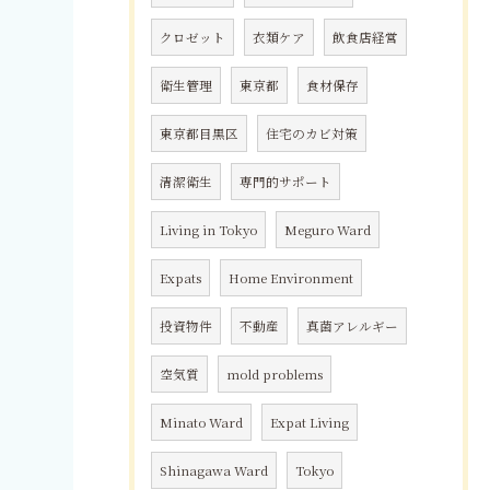
クロゼット
衣類ケア
飲食店経営
衛生管理
東京都
食材保存
東京都目黒区
住宅のカビ対策
清潔衛生
専門的サポート
Living in Tokyo
Meguro Ward
Expats
Home Environment
投資物件
不動産
真菌アレルギー
空気質
mold problems
Minato Ward
Expat Living
Shinagawa Ward
Tokyo