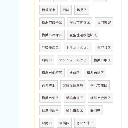
相模原市
相談
鶴見区
横浜市磯子区
横浜市青葉区
住宅被害
横浜市戸塚区
夏型性過敏性肺炎
呼吸器疾患
トリコスポロン
保戸谷区
川崎市
マンションのカビ
横浜市中区
横浜市都筑区
港南区
横浜市緑区
再発防止
健康な住環境
横浜市南区
横浜市栄区
横浜市泉区
横浜市金沢区
住環境改善
横浜市西区
静岡県
熱海市
板橋区
さいたま市