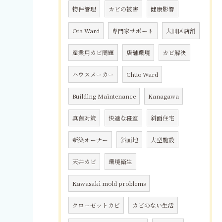
物件管理
カビの被害
健康影響
Ota Ward
専門家サポート
大田区店舗
産業用カビ問題
店舗環境
カビ解決
ハウスメーカー
Chuo Ward
Building Maintenance
Kanagawa
真菌対策
快適な寝室
斜面住宅
新築オーナー
斜面地
大型施設
天井カビ
環境衛生
Kawasaki mold problems
クローゼットカビ
カビのない生活