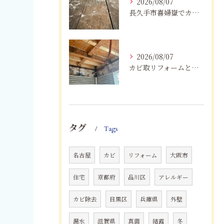
2026/08/07
長久手市喜婦嶽でカビに悩んだら｜住宅の湿気対策とプロによる解決方法
2026/08/07
カビ取リフォームと専門業者を比較！根本解決を選ぶポイント
タグ
Tags
名古屋
カビ
リフォーム
大阪市
住宅
京都府
品川区
アレルギー
カビ除去
目黒区
兵庫県
外壁
漏水
滋賀県
真菌
結露
冬