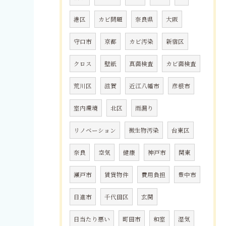
港区
カビ問題
奈良県
大阪
守口市
京都
カビ汚染
新宿区
クロス
壁紙
真菌検査
カビ菌検査
荒川区
滋賀
近江八幡市
彦根市
室内環境
北区
雨漏り
リノベーション
微生物汚染
台東区
奈良
空気
健康
神戸市
関東
瀬戸市
賃貸物件
費用負担
豊中市
日進市
千代田区
玄関
日当たり悪い
町田市
和室
湿気