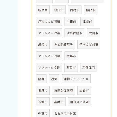
岐阜県
豊田市
西尾市
稲沢市
建物のカビ問題
半田市
江南市
アレルギー対策
北名古屋市
犬山市
清須市
カビ問題解決
建物カビ対策
アレルギー問題
津島市
リフォーム相談
愛西市
新築住宅
湿度
通気
建物メンテナンス
常滑市
快適な住環境
岩倉市
新城市
高浜市
建物カビ問題
弥富市
名古屋市中村区