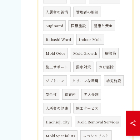
入居者の苦情
管理者の相談
Suginami
医療施設
健康と安全
Itabashi Ward
Indoor Mold
Mold Odor
Mold Growth
解決策
施工サポート
漏水対策
カビ駆除
ジプトーン
クリーンな環境
幼児施設
安全性
保育所
老人介護
入所者の健康
施工サービス
Hachioji City
Mold Removal Services
Mold Specialists
スペシャリスト