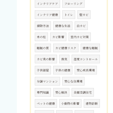
インテリアケア
フローリング
インテリア健康
トイレ
壁カビ
掃除方法
健康な生活
白カビ
木の柱
カビ影響
室内カビ対策
睡眠の質
カビ健康リスク
健康な睡眠
カビ臭の影響
換気
湿度コントロール
子供部屋
子供の健康
安心成長環境
分譲マンション
安心な住環境
専門知識
安心解決
全館空調住宅
ペットの健康
小動物の影響
建物診断