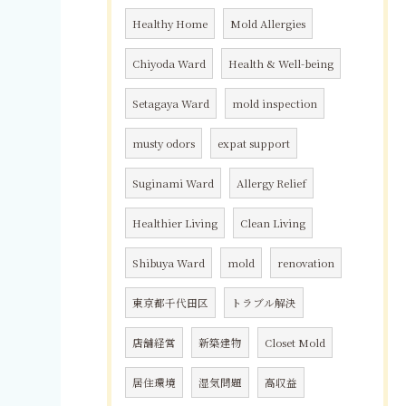
Healthy Home
Mold Allergies
Chiyoda Ward
Health & Well-being
Setagaya Ward
mold inspection
musty odors
expat support
Suginami Ward
Allergy Relief
Healthier Living
Clean Living
Shibuya Ward
mold
renovation
東京都千代田区
トラブル解決
店舗経営
新築建物
Closet Mold
居住環境
湿気問題
高収益