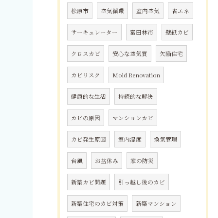
松原市
空気循環
室内空気
省エネ
サーキュレーター
富田林市
壁紙カビ
クロスカビ
安心な空気質
欠陥住宅
カビリスク
Mold Renovation
健康的な生活
持続的な解決
カビの原因
マンションカビ
カビ発生原因
室内湿度
換気管理
台風
お盆休み
家の防災
新築カビ問題
引っ越し後のカビ
新築住宅のカビ対策
新築マンション