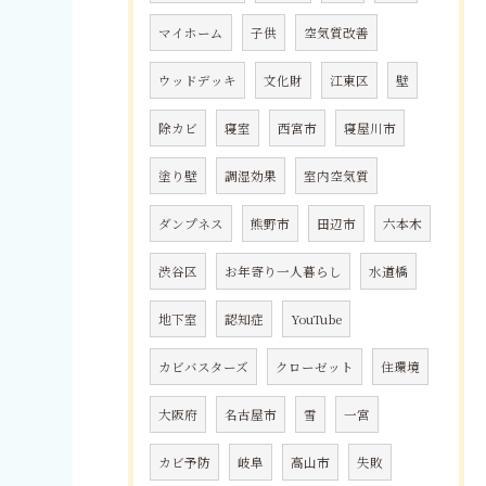
マイホーム
子供
空気質改善
ウッドデッキ
文化財
江東区
壁
除カビ
寝室
西宮市
寝屋川市
塗り壁
調湿効果
室内空気質
ダンプネス
熊野市
田辺市
六本木
渋谷区
お年寄り一人暮らし
水道橋
地下室
認知症
YouTube
カビバスターズ
クローゼット
住環境
大阪府
名古屋市
雪
一宮
カビ予防
岐阜
高山市
失敗