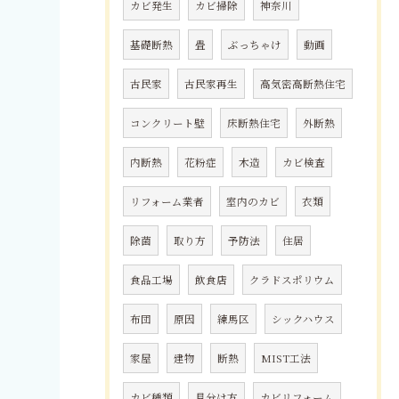
カビ発生
カビ掃除
神奈川
基礎断熱
畳
ぶっちゃけ
動画
古民家
古民家再生
高気密高断熱住宅
コンクリート壁
床断熱住宅
外断熱
内断熱
花粉症
木造
カビ検査
リフォーム業者
室内のカビ
衣類
除菌
取り方
予防法
住居
食品工場
飲食店
クラドスポリウム
布団
原因
練馬区
シックハウス
家屋
建物
断熱
MIST工法
カビ種類
見分け方
カビリフォーム