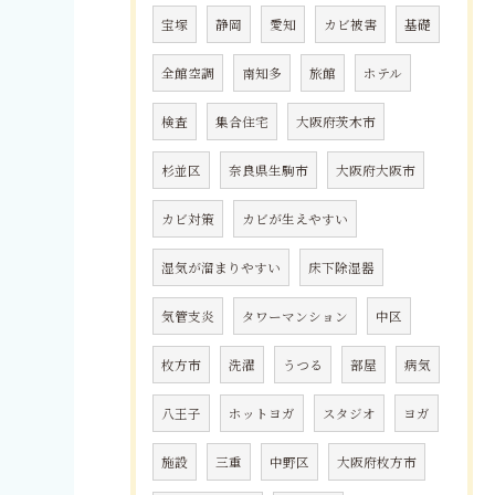
宝塚
静岡
愛知
カビ被害
基礎
全館空調
南知多
旅館
ホテル
検査
集合住宅
大阪府茨木市
杉並区
奈良県生駒市
大阪府大阪市
カビ対策
カビが生えやすい
湿気が溜まりやすい
床下除湿器
気管支炎
タワーマンション
中区
枚方市
洗濯
うつる
部屋
病気
八王子
ホットヨガ
スタジオ
ヨガ
施設
三重
中野区
大阪府枚方市