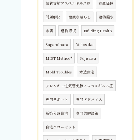
気管支肺アスペルギルス症
資産価値
問題解決
健康な暮らし
建物漏水
水害
建物修復
Building Health
Sagamihara
Yokosuka
MIST Method®
Fujisawa
Mold Troubles
木造住宅
アレルギー性気管支肺アスペルギルス症
専門サポート
専門アドバイス
新築分譲住宅
専門的解決策
自宅クローゼット