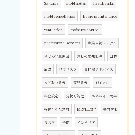
Saitama
mold issues
health risks
mold remediation
home maintenance
ventilation
moisture control
professional services
全館空調システム
カビの発生原因
カビの繁殖条件
山林
展望
健康リスク
専門家アドバイス
カビ取り業者
専門業者
施工方法
料金設定
持続可能性
エネルギー効率
持続可能な建材
MIST工法®
梅雨対策
含水率
予防
インテリア