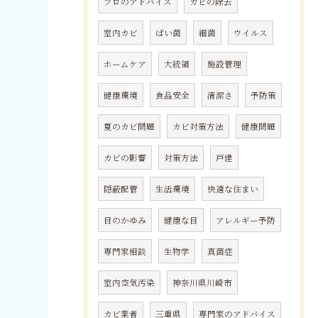
プロのアドバイス
カビの除去
室内カビ
ばい菌
細菌
ウイルス
ホームケア
大統領
施設管理
健康環境
食品安全
清潔さ
予防策
夏のカビ問題
カビ対策方法
健康問題
カビの影響
対策方法
戸建
隠蔽配管
生活環境
快適な住まい
目のかゆみ
健康な目
アレルギー予防
専門家相談
生物学
真菌症
室内空気汚染
神奈川県川崎市
カビ業者
三重県
専門家のアドバイス