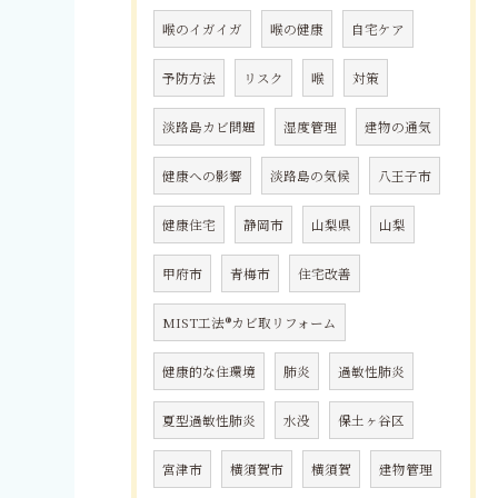
喉のイガイガ
喉の健康
自宅ケア
予防方法
リスク
喉
対策
淡路島カビ問題
湿度管理
建物の通気
健康への影響
淡路島の気候
八王子市
健康住宅
静岡市
山梨県
山梨
甲府市
青梅市
住宅改善
MIST工法®カビ取リフォーム
健康的な住環境
肺炎
過敏性肺炎
夏型過敏性肺炎
水没
保土ヶ谷区
宮津市
横須賀市
横須賀
建物管理