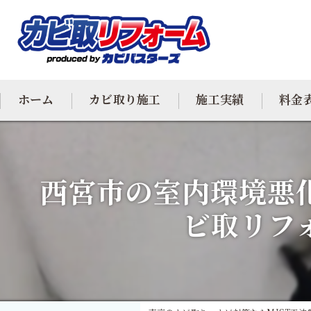
ホーム
カビ取り施工
施工実績
料金
カビ専門
西宮市の室内環境悪
カビ除去
ビ取リフ
防カビ