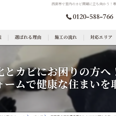
西宮市で室内のカビ問題に立ち向かう！
0120-588-766
表
選ばれる理由
施工の流れ
対応エリア
カビトラブル相談室
大阪のカビ取り
化とカビにお困りの方へ
東京のカビ取り
ォームで健康な住まいを
愛知のカビ取り