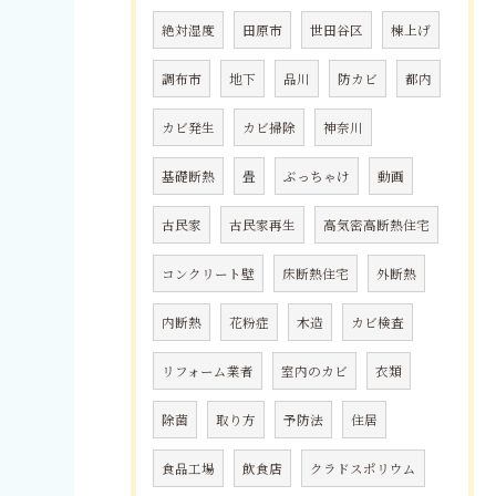
絶対湿度
田原市
世田谷区
棟上げ
調布市
地下
品川
防カビ
都内
カビ発生
カビ掃除
神奈川
基礎断熱
畳
ぶっちゃけ
動画
古民家
古民家再生
高気密高断熱住宅
コンクリート壁
床断熱住宅
外断熱
内断熱
花粉症
木造
カビ検査
リフォーム業者
室内のカビ
衣類
除菌
取り方
予防法
住居
食品工場
飲食店
クラドスポリウム