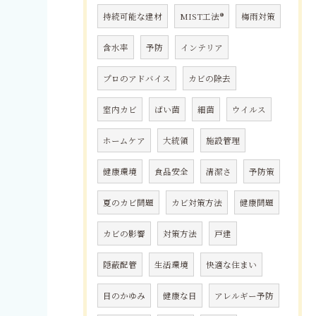
持続可能な建材
MIST工法®
梅雨対策
含水率
予防
インテリア
プロのアドバイス
カビの除去
室内カビ
ばい菌
細菌
ウイルス
ホームケア
大統領
施設管理
健康環境
食品安全
清潔さ
予防策
夏のカビ問題
カビ対策方法
健康問題
カビの影響
対策方法
戸建
隠蔽配管
生活環境
快適な住まい
目のかゆみ
健康な目
アレルギー予防