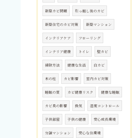
新築カビ問題
引っ越し後のカビ
新築住宅のカビ対策
新築マンション
インテリアケア
フローリング
インテリア健康
トイレ
壁カビ
掃除方法
健康な生活
白カビ
木の柱
カビ影響
室内カビ対策
睡眠の質
カビ健康リスク
健康な睡眠
カビ臭の影響
換気
湿度コントロール
子供部屋
子供の健康
安心成長環境
分譲マンション
安心な住環境