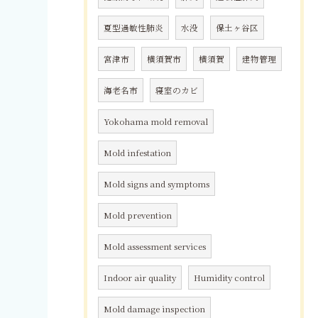
夏型過敏性肺炎
水没
保土ヶ谷区
宮津市
横須賀市
横須賀
建物管理
海老名市
寝室のカビ
Yokohama mold removal
Mold infestation
Mold signs and symptoms
Mold prevention
Mold assessment services
Indoor air quality
Humidity control
Mold damage inspection