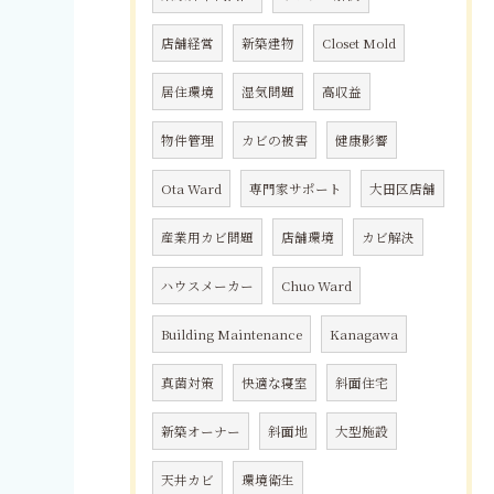
店舗経営
新築建物
Closet Mold
居住環境
湿気問題
高収益
物件管理
カビの被害
健康影響
Ota Ward
専門家サポート
大田区店舗
産業用カビ問題
店舗環境
カビ解決
ハウスメーカー
Chuo Ward
Building Maintenance
Kanagawa
真菌対策
快適な寝室
斜面住宅
新築オーナー
斜面地
大型施設
天井カビ
環境衛生