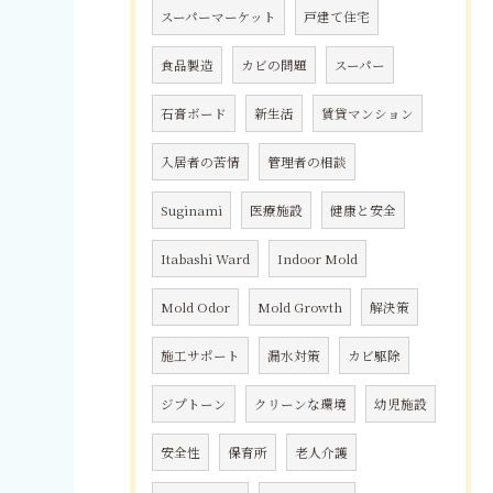
スーパーマーケット
戸建て住宅
食品製造
カビの問題
スーパー
石膏ボード
新生活
賃貸マンション
入居者の苦情
管理者の相談
Suginami
医療施設
健康と安全
Itabashi Ward
Indoor Mold
Mold Odor
Mold Growth
解決策
施工サポート
漏水対策
カビ駆除
ジプトーン
クリーンな環境
幼児施設
安全性
保育所
老人介護