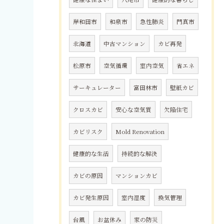
岸和田市
和泉市
急性肺炎
門真市
北海道
中古マンション
カビ再発
松原市
空気循環
室内空気
省エネ
サーキュレーター
富田林市
壁紙カビ
クロスカビ
安心な空気質
欠陥住宅
カビリスク
Mold Renovation
健康的な生活
持続的な解決
カビの原因
マンションカビ
カビ発生原因
室内湿度
換気管理
台風
お盆休み
家の防災