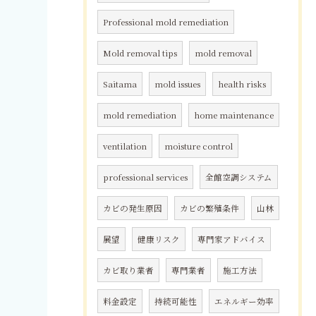
Professional mold remediation
Mold removal tips
mold removal
Saitama
mold issues
health risks
mold remediation
home maintenance
ventilation
moisture control
professional services
全館空調システム
カビの発生原因
カビの繁殖条件
山林
展望
健康リスク
専門家アドバイス
カビ取り業者
専門業者
施工方法
料金設定
持続可能性
エネルギー効率