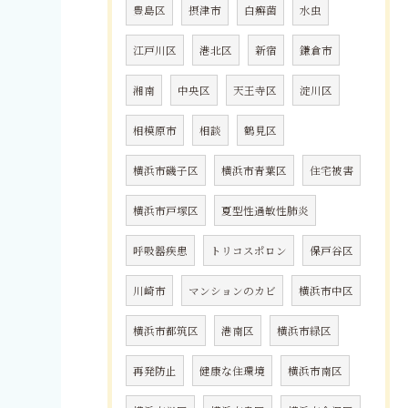
豊島区
摂津市
白癬菌
水虫
江戸川区
港北区
新宿
鎌倉市
湘南
中央区
天王寺区
淀川区
相模原市
相談
鶴見区
横浜市磯子区
横浜市青葉区
住宅被害
横浜市戸塚区
夏型性過敏性肺炎
呼吸器疾患
トリコスポロン
保戸谷区
川崎市
マンションのカビ
横浜市中区
横浜市都筑区
港南区
横浜市緑区
再発防止
健康な住環境
横浜市南区