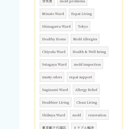
空気質
mold problems
Minato Ward
Expat Living
Shinagawa Ward
Tokyo
Healthy Home
Mold Allergies
Chiyoda Ward
Health & Well-being
Setagaya Ward
mold inspection
musty odors
expat support
Suginami Ward
Allergy Relief
Healthier Living
Clean Living
Shibuya Ward
mold
renovation
東京都千代田区
トラブル解決