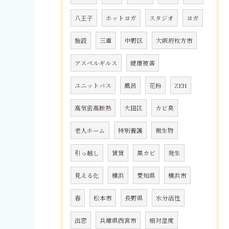
八王子
ホットヨガ
スタジオ
ヨガ
施設
三重
中野区
大阪府枚方市
アスペルギルス
健康被害
ユニットバス
風呂
花粉
ZEH
高気密高断熱
大田区
カビ臭
老人ホーム
特別養護
微生物
引っ越し
賃貸
黒カビ
発生
見える化
横浜
愛知県
横浜市
春
松本市
長野県
水分活性
出窓
兵庫県西宮市
相対湿度