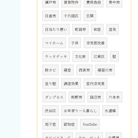
瀬戸市
賃貸物件
費用負担
豊中市
日進市
千代田区
玄関
日当たり悪い
町田市
和室
湿気
マイホーム
子供
空気質改善
ウッドデッキ
文化財
江東区
壁
除カビ
寝室
西宮市
寝屋川市
塗り壁
調湿効果
室内空気質
ダンプネス
熊野市
田辺市
六本木
渋谷区
お年寄り一人暮らし
水道橋
地下室
認知症
YouTube
カビバスターズ
クローゼット
住環境