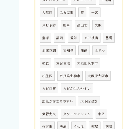
大阪府
名古屋市
雪
一宮
カビ予防
岐阜
高山市
失敗
宝塚
静岡
愛知
カビ被害
基礎
全館空調
南知多
旅館
ホテル
検査
集合住宅
大阪府茨木市
杉並区
奈良県生駒市
大阪府大阪市
カビ対策
カビが生えやすい
湿気が溜まりやすい
床下除湿器
気管支炎
タワーマンション
中区
枚方市
洗濯
うつる
部屋
病気