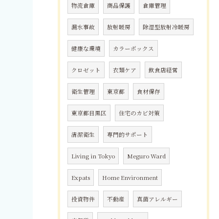
物流倉庫
商品保護
倉庫管理
漏水事故
放射暖房
除湿型放射冷暖房
健康な環境
カラーボックス
クロゼット
衣類ケア
飲食店経営
衛生管理
東京都
食材保存
東京都目黒区
住宅のカビ対策
清潔衛生
専門的サポート
Living in Tokyo
Meguro Ward
Expats
Home Environment
投資物件
不動産
真菌アレルギー