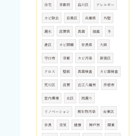
住宅
京都府
品川区
アレルギー
カビ除去
目黒区
兵庫県
外壁
漏水
滋賀県
真菌
結露
冬
港区
カビ問題
奈良県
大阪
守口市
京都
カビ汚染
新宿区
クロス
壁紙
真菌検査
カビ菌検査
荒川区
滋賀
近江八幡市
彦根市
室内環境
北区
雨漏り
リノベーション
微生物汚染
台東区
奈良
空気
健康
神戸市
関東