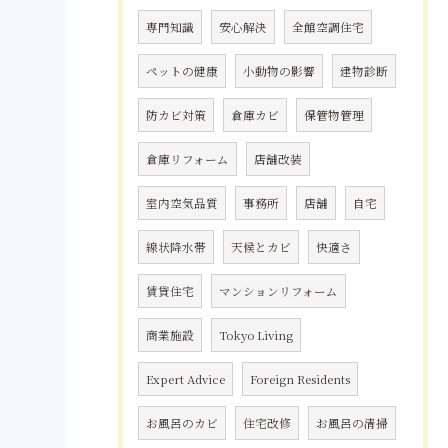
専門知識
安心解決
全館空調住宅
ペットの健康
小動物の影響
建物診断
防カビ対策
倉庫カビ
保管物管理
倉庫リフォーム
店舗改装
室内空気品質
事務所
店舗
自宅
線状降水帯
天候とカビ
快適さ
賃貸住宅
マンションリフォーム
商業施設
Tokyo Living
Expert Advice
Foreign Residents
お風呂のカビ
住宅改修
お風呂の清掃