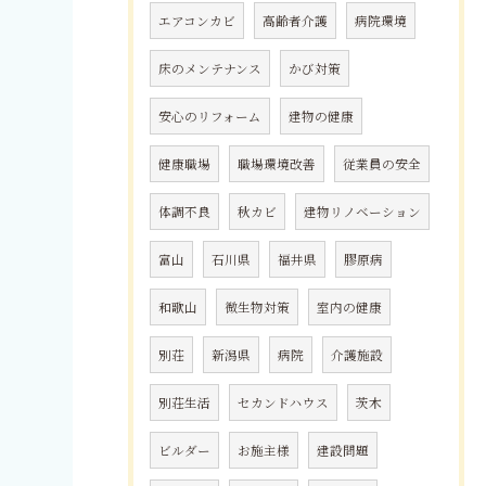
エアコンカビ
高齢者介護
病院環境
床のメンテナンス
かび対策
安心のリフォーム
建物の健康
健康職場
職場環境改善
従業員の安全
体調不良
秋カビ
建物リノベーション
富山
石川県
福井県
膠原病
和歌山
微生物対策
室内の健康
別荘
新潟県
病院
介護施設
別荘生活
セカンドハウス
茨木
ビルダー
お施主様
建設問題