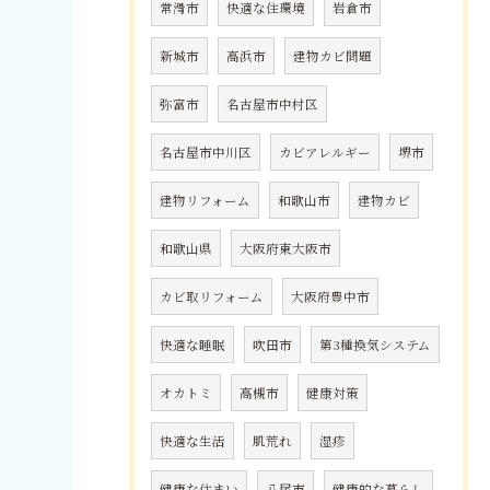
常滑市
快適な住環境
岩倉市
新城市
高浜市
建物カビ問題
弥富市
名古屋市中村区
名古屋市中川区
カビアレルギー
堺市
建物リフォーム
和歌山市
建物カビ
和歌山県
大阪府東大阪市
カビ取リフォーム
大阪府豊中市
快適な睡眠
吹田市
第3種換気システム
オカトミ
高槻市
健康対策
快適な生活
肌荒れ
湿疹
健康な住まい
八尾市
健康的な暮らし