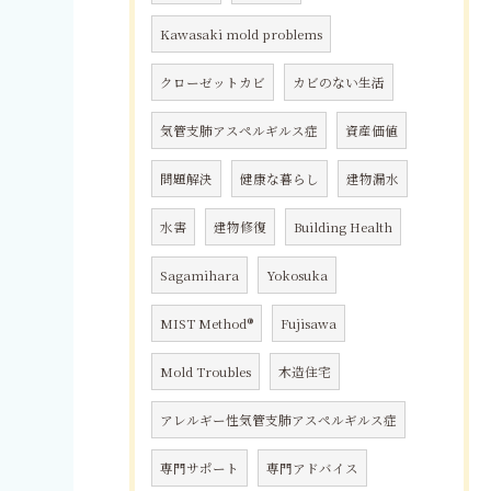
Kawasaki mold problems
クローゼットカビ
カビのない生活
気管支肺アスペルギルス症
資産価値
問題解決
健康な暮らし
建物漏水
水害
建物修復
Building Health
Sagamihara
Yokosuka
MIST Method®
Fujisawa
Mold Troubles
木造住宅
アレルギー性気管支肺アスペルギルス症
専門サポート
専門アドバイス