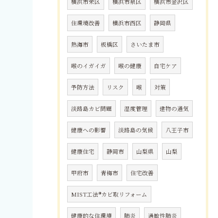
横浜市栄区
横浜市泉区
横浜市金沢区
住環境改善
横浜市西区
静岡県
熱海市
板橋区
さいたま市
喉のイガイガ
喉の健康
自宅ケア
予防方法
リスク
喉
対策
淡路島カビ問題
湿度管理
建物の通気
健康への影響
淡路島の気候
八王子市
健康住宅
静岡市
山梨県
山梨
甲府市
青梅市
住宅改善
MIST工法®カビ取リフォーム
健康的な住環境
肺炎
過敏性肺炎